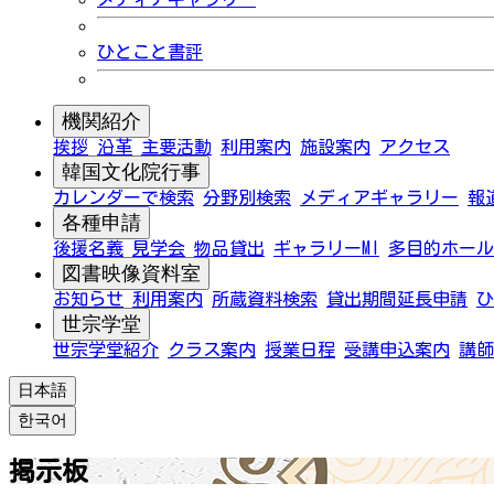
ひとこと書評
機関紹介
挨拶
沿革
主要活動
利用案内
施設案内
アクセス
韓国文化院行事
カレンダーで検索
分野別検索
メディアギャラリー
報
各種申請
後援名義
見学会
物品貸出
ギャラリーMI
多目的ホール
図書映像資料室
お知らせ
利用案内
所蔵資料検索
貸出期間延長申請
ひ
世宗学堂
世宗学堂紹介
クラス案内
授業日程
受講申込案内
講師
日本語
한국어
掲示板