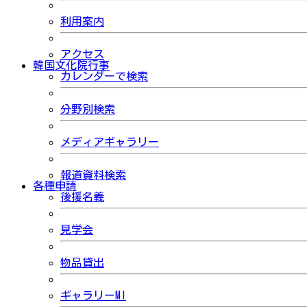
利用案内
アクセス
韓国文化院行事
カレンダーで検索
分野別検索
メディアギャラリー
報道資料検索
各種申請
後援名義
見学会
物品貸出
ギャラリーMI