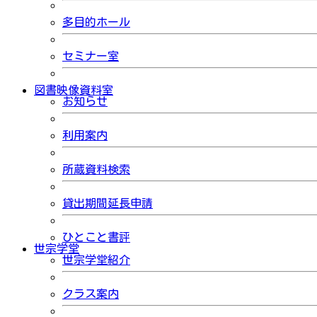
多目的ホール
セミナー室
図書映像資料室
お知らせ
利用案内
所蔵資料検索
貸出期間延長申請
ひとこと書評
世宗学堂
世宗学堂紹介
クラス案内