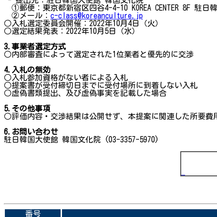
①郵便：東京都新宿区四谷4-4-10 KOREA CENTER 8F 駐
②メール：
c-class@koreanculture.jp
○入札選定委員会開催：2022年10月4日（火）
○選定結果発表：2022年10月5日（水）
3.
事業者選定方式
○内部審査によって選定された1位業者と優先的に交渉
4.
入札の無効
○入札参加資格がない者による入札
○提案書が受付締切日までに受付場所に到着しない入札
○虚偽書類提出、及び虚偽事実を記載した場合
5.
その他事項
○評価内容・交渉結果は公開せず、本提案に関連した所要費
6.
お問い合わせ
駐日韓国大使館 韓国文化院 (03-3357-5970)
番号