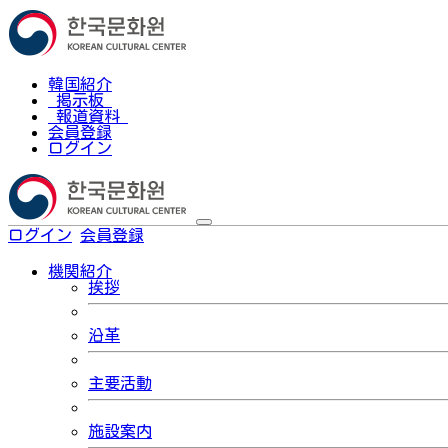
韓国紹介
掲示板
報道資料
会員登録
ログイン
ログイン
会員登録
한국어
機関紹介
挨拶
沿革
主要活動
施設案内