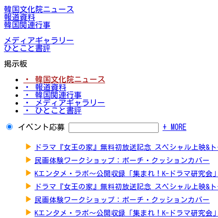
韓国文化院ニュース
報道資料
韓国関連行事
メディアギャラリー
ひとこと書評
掲示板
・ 韓国文化院ニュース
・ 報道資料
・ 韓国関連行事
・ メディアギャラリー
・ ひとこと書評
イベント応募
+ MORE
▶
ドラマ『女王の家』無料初放送記念 スペシャル上映&
▶
民画体験ワークショップ：ポーチ・クッションカバー
▶
Kエンタメ・ラボ～公開収録「集まれ！K-ドラマ研究会
▶
ドラマ『女王の家』無料初放送記念 スペシャル上映&
▶
民画体験ワークショップ：ポーチ・クッションカバー
▶
Kエンタメ・ラボ～公開収録「集まれ！K-ドラマ研究会