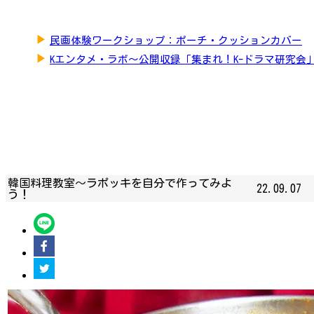
▶
民画体験ワークショップ：ポーチ・クッションカバー
▶
Kエンタメ・ラボ～公開収録「集まれ！K-ドラマ研究会
韓国料理教室〜ラポッキを自分で作ってみよ
22.09.07
う！