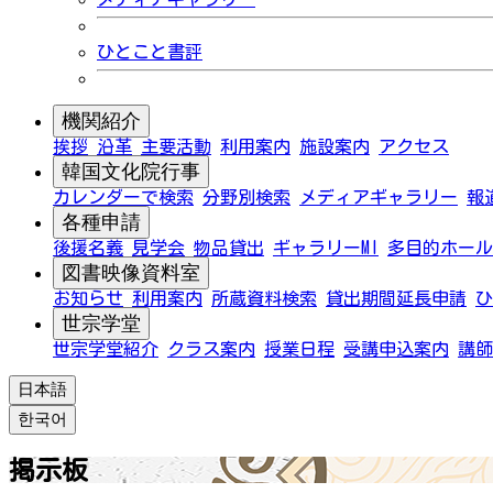
ひとこと書評
機関紹介
挨拶
沿革
主要活動
利用案内
施設案内
アクセス
韓国文化院行事
カレンダーで検索
分野別検索
メディアギャラリー
報
各種申請
後援名義
見学会
物品貸出
ギャラリーMI
多目的ホール
図書映像資料室
お知らせ
利用案内
所蔵資料検索
貸出期間延長申請
ひ
世宗学堂
世宗学堂紹介
クラス案内
授業日程
受講申込案内
講師
日本語
한국어
掲示板