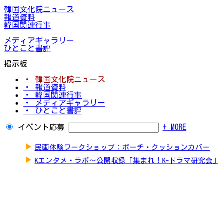
韓国文化院ニュース
報道資料
韓国関連行事
メディアギャラリー
ひとこと書評
掲示板
・ 韓国文化院ニュース
・ 報道資料
・ 韓国関連行事
・ メディアギャラリー
・ ひとこと書評
イベント応募
+ MORE
▶
民画体験ワークショップ：ポーチ・クッションカバー
▶
Kエンタメ・ラボ～公開収録「集まれ！K-ドラマ研究会