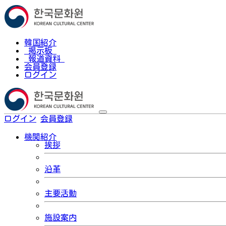
韓国紹介
掲示板
報道資料
会員登録
ログイン
ログイン
会員登録
한국어
機関紹介
挨拶
沿革
主要活動
施設案内