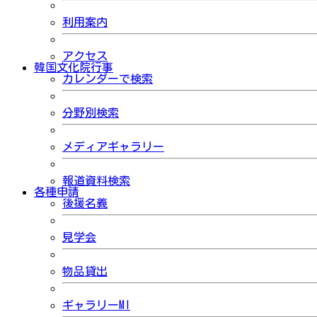
利用案内
アクセス
韓国文化院行事
カレンダーで検索
分野別検索
メディアギャラリー
報道資料検索
各種申請
後援名義
見学会
物品貸出
ギャラリーMI