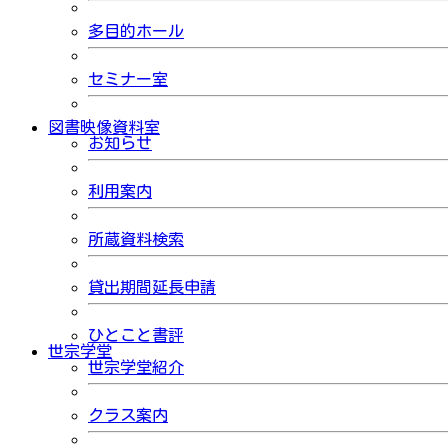
多目的ホール
セミナー室
図書映像資料室
お知らせ
利用案内
所蔵資料検索
貸出期間延長申請
ひとこと書評
世宗学堂
世宗学堂紹介
クラス案内