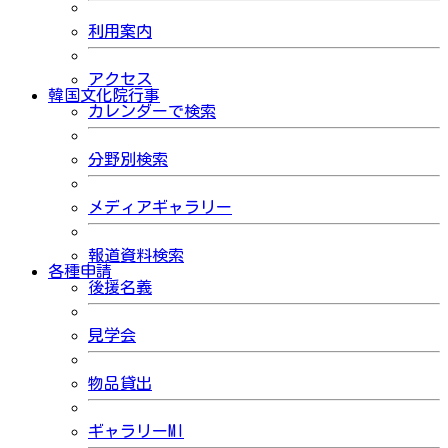
利用案内
アクセス
韓国文化院行事
カレンダーで検索
分野別検索
メディアギャラリー
報道資料検索
各種申請
後援名義
見学会
物品貸出
ギャラリーMI