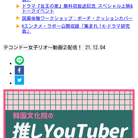
▶
ドラマ『女王の家』無料初放送記念 スペシャル上映&
トークイベント
▶
民画体験ワークショップ：ポーチ・クッションカバー
▶
Kエンタメ・ラボ～公開収録「集まれ！K-ドラマ研究
会」
テコンドー女子リオ～動画②配信！
21.12.04