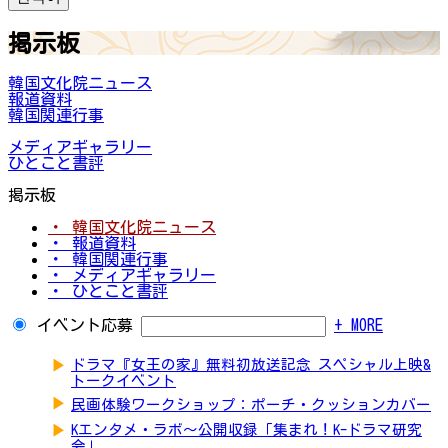
掲示板
韓国文化院ニュース
報道資料
韓国関連行事
メディアギャラリー
ひとこと書評
掲示板
・ 韓国文化院ニュース
・ 報道資料
・ 韓国関連行事
・ メディアギャラリー
・ ひとこと書評
イベント応募
+ MORE
▶
ドラマ『女王の家』無料初放送記念 スペシャル上映&
トークイベント
▶
民画体験ワークショップ：ポーチ・クッションカバー
▶
Kエンタメ・ラボ～公開収録「集まれ！K-ドラマ研究
会」