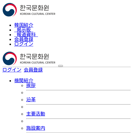
韓国紹介
掲示板
報道資料
会員登録
ログイン
ログイン
会員登録
한국어
機関紹介
挨拶
沿革
主要活動
施設案内