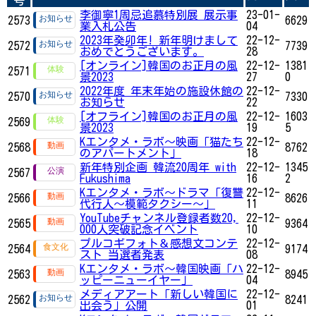
号
李御寧1周忌追慕特別展 展示事
23-01-
2573
6629
業入札公告
04
2023年癸卯年! 新年明けまして
22-12-
2572
7739
おめでとうございます。
28
[オンライン]韓国のお正月の風
22-12-
1381
2571
景2023
27
0
2022年度 年末年始の施設休館の
22-12-
2570
7330
お知らせ
22
[オフライン]韓国のお正月の風
22-12-
1603
2569
景2023
19
5
Kエンタメ・ラボ～映画「猫たち
22-12-
2568
8762
のアパートメント」
18
新年特別企画 韓流20周年 with
22-12-
1345
2567
Fukushima
16
2
Kエンタメ・ラボ～ドラマ「復讐
22-12-
2566
8626
代行人～模範タクシー～」
11
YouTubeチャンネル登録者数20,
22-12-
2565
9364
000人突破記念イベント
10
プルコギフォト＆感想文コンテ
22-12-
2564
9174
スト 当選者発表
08
Kエンタメ・ラボ～韓国映画「ハ
22-12-
2563
8945
ッピーニューイヤー」
04
メディアアート「新しい韓国に
22-12-
2562
8241
出会う」公開
01