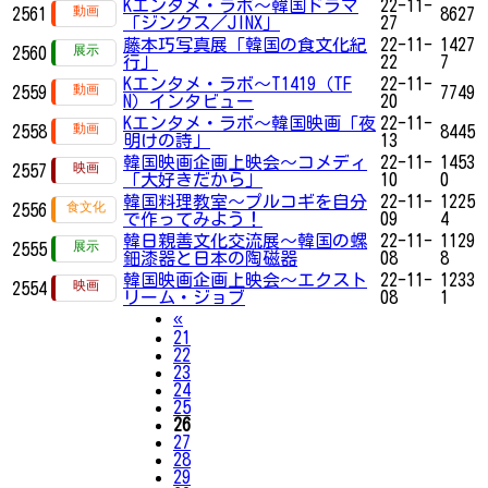
Kエンタメ・ラボ～韓国ドラマ
22-11-
2561
8627
「ジンクス／JINX」
27
藤本巧写真展「韓国の食文化紀
22-11-
1427
2560
行」
22
7
Kエンタメ・ラボ～T1419（TF
22-11-
2559
7749
N）インタビュー
20
Kエンタメ・ラボ～韓国映画「夜
22-11-
2558
8445
明けの詩」
13
韓国映画企画上映会～コメディ
22-11-
1453
2557
「大好きだから」
10
0
韓国料理教室〜プルコギを自分
22-11-
1225
2556
で作ってみよう！
09
4
韓日親善文化交流展～韓国の螺
22-11-
1129
2555
鈿漆器と日本の陶磁器
08
8
韓国映画企画上映会～エクスト
22-11-
1233
2554
リーム・ジョブ
08
1
Previous
«
21
22
23
24
25
26
27
28
29