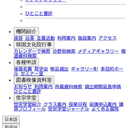
ひとこと書評
機関紹介
挨拶
沿革
主要活動
利用案内
施設案内
アクセス
韓国文化院行事
カレンダーで検索
分野別検索
メディアギャラリー
報
道資料検索
各種申請
後援名義
見学会
物品貸出
ギャラリーMI
多目的ホー
ル
セミナー室
図書映像資料室
お知らせ
利用案内
所蔵資料検索
貸出期間延長申請
ひとこと書評
世宗学堂
世宗学堂紹介
クラス案内
授業日程
受講申込案内
講
師プロフィール
世宗学堂ジャーナル
よくある質問
日本語
한국어