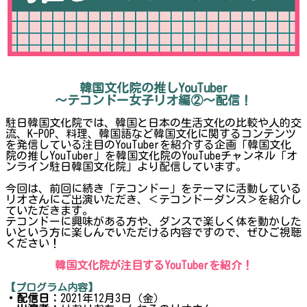
韓国文化院の推しYouTuber
～テコンドー女子リオ編②～配信！
駐日韓国文化院では、韓国と日本の生活文化の比較や人的交
流、K-POP、料理、韓国語など韓国文化に関するコンテンツ
を発信している注目のYouTuberを紹介する企画「韓国文化
院の推しYouTuber」を韓国文化院のYouTubeチャンネル「オ
ンライン駐日韓国文化院」より配信しています。
今回は、前回に続き「テコンドー」をテーマに活動している
リオさんにご出演いただき、＜テコンドーダンス＞を紹介し
ていただきます。
テコンドーに興味がある方や、ダンスで楽しく体を動かした
いという方に楽しんでいただける内容ですので、ぜひご視聴
ください！
韓国文化院が注目するYouTuberを紹介！
【プログラム内容】
・配信日：
2021年12月3日（金）