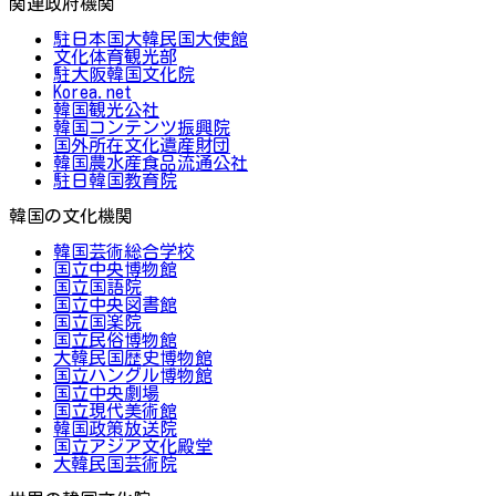
関連政府機関
駐日本国大韓民国大使館
文化体育観光部
駐大阪韓国文化院
Korea.net
韓国観光公社
韓国コンテンツ振興院
国外所在文化遺産財団
韓国農水産食品流通公社
駐日韓国教育院
韓国の文化機関
韓国芸術総合学校
国立中央博物館
国立国語院
国立中央図書館
国立国楽院
国立民俗博物館
大韓民国歴史博物館
国立ハングル博物館
国立中央劇場
国立現代美術館
韓国政策放送院
国立アジア文化殿堂
大韓民国芸術院