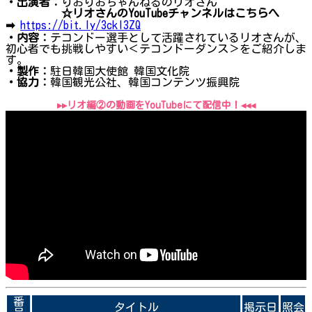
・出演者：
りおりおちゃんねるのリオさん
☆リオさんのYouTubeチャンネルはこちらへ
➡
https://bit.ly/3ckl3ZQ
・内容：
テコンドー選手として活躍されているリオさんが、
初心者でも挑戦しやすい＜テコンドーダンス＞をご紹介しま
す。
・製作：
駐日韓国大使館 韓国文化院
・協力：
韓国観光公社、韓国コンテンツ振興院
▸▸リオ編②の動画をYouTubeにて配信中！◂◂
◂
番
タイトル
掲示日
照会