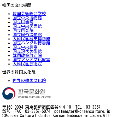
韓国の文化機関
韓国芸術総合学校
国立中央博物館
国立国語院
国立中央図書館
国立国楽院
国立民俗博物館
大韓民国歴史博物館
国立ハングル博物館
国立中央劇場
国立現代美術館
韓国政策放送院
国立アジア文化殿堂
大韓民国芸術院
世界の韓国文化院
世界の韓国文化院
〒160-0004 東京都新宿区四谷4-4-10 TEL：03-3357-
5970 FAX：03-3357-6074 postmaster@koreanculture.jp
©Korean Cultural Center Korean Embassy in Japan.All