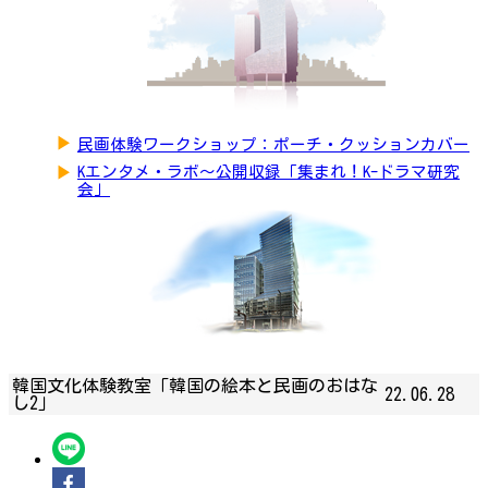
▶
民画体験ワークショップ：ポーチ・クッションカバー
▶
Kエンタメ・ラボ～公開収録「集まれ！K-ドラマ研究
会」
韓国文化体験教室「韓国の絵本と民画のおはな
22.06.28
し2」