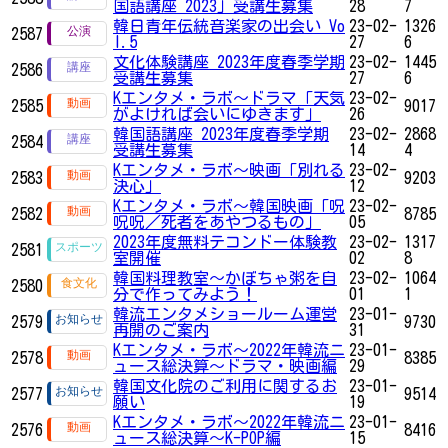
国語講座 2023」受講生募集
28
7
韓日青年伝統音楽家の出会い Vo
23-02-
1326
2587
l.5
27
6
文化体験講座 2023年度春季学期
23-02-
1445
2586
受講生募集
27
6
Kエンタメ・ラボ～ドラマ「天気
23-02-
2585
9017
がよければ会いにゆきます」
26
韓国語講座 2023年度春季学期
23-02-
2868
2584
受講生募集
14
4
Kエンタメ・ラボ～映画「別れる
23-02-
2583
9203
決心」
12
Kエンタメ・ラボ～韓国映画「呪
23-02-
2582
8785
呪呪／死者をあやつるもの」
05
2023年度無料テコンドー体験教
23-02-
1317
2581
室開催
02
8
韓国料理教室〜かぼちゃ粥を自
23-02-
1064
2580
分で作ってみよう！
01
1
韓流エンタメショールーム運営
23-01-
2579
9730
再開のご案内
31
Kエンタメ・ラボ～2022年韓流ニ
23-01-
2578
8385
ュース総決算～ドラマ・映画編
29
韓国文化院のご利用に関するお
23-01-
2577
9514
願い
19
Kエンタメ・ラボ～2022年韓流ニ
23-01-
2576
8416
ュース総決算～K-POP編
15