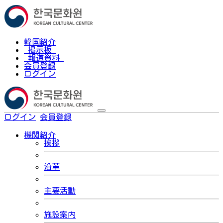
韓国紹介
掲示板
報道資料
会員登録
ログイン
ログイン
会員登録
한국어
機関紹介
挨拶
沿革
主要活動
施設案内