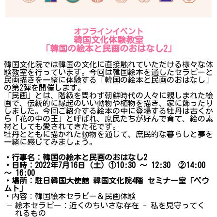
オフラインイベント
韓国文化体験教室
「韓国の絵本と民画のおはなし2」
韓国文化院では韓国の文化に直接触れていただける様々な体
験教室を行っています。今回は韓国絵本を通したセラピーと
民画描きを一緒に体験する「韓国の絵本と民画のおはなし」
の第2弾を開催します。
「民画」とは、階級を問わず朝鮮時代の人々に親しまれた絵
画で、伝統的に縁起のいい動物や植物を描き、家に飾ったり
しました。今回ご紹介する絵本の中に登場する牡丹は古くか
ら「花の中の王」と呼ばれ、庶民たちが好んで育て、絵の素
材としても愛されてきた花です。
牡丹とともに描かれた動物を通じて、庶民的な暮らしと夢を
一緒に感じてみましょう。
・行事名：韓国の絵本と民画のおはなし2
・日時：2022年7月16日（土）①10:30 ～ 12:30 ②14:00
～ 16:00
・場所：駐日韓国大使館 韓国文化院4階 セミナー室「ベウ
ムト」
・内容：韓国絵本セラピー＆民画体験
－
絵本セラピー：近くのちいさな存在 - 私を見守ってく
れるもの