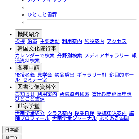
ひとこと書評
機関紹介
挨拶
沿革
主要活動
利用案内
施設案内
アクセス
韓国文化院行事
カレンダーで検索
分野別検索
メディアギャラリー
報
道資料検索
各種申請
後援名義
見学会
物品貸出
ギャラリーMI
多目的ホー
ル
セミナー室
図書映像資料室
お知らせ
利用案内
所蔵資料検索
貸出期間延長申請
ひとこと書評
世宗学堂
世宗学堂紹介
クラス案内
授業日程
受講申込案内
講
師プロフィール
世宗学堂ジャーナル
よくある質問
日本語
한국어