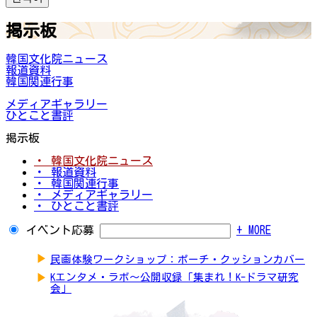
掲示板
韓国文化院ニュース
報道資料
韓国関連行事
メディアギャラリー
ひとこと書評
掲示板
・ 韓国文化院ニュース
・ 報道資料
・ 韓国関連行事
・ メディアギャラリー
・ ひとこと書評
イベント応募
+ MORE
▶
民画体験ワークショップ：ポーチ・クッションカバー
▶
Kエンタメ・ラボ～公開収録「集まれ！K-ドラマ研究
会」