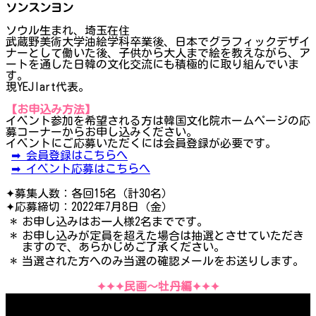
ソンスンヨン
ソウル生まれ、埼玉在住
武蔵野美術大学油絵学科卒業後、日本でグラフィックデザイ
ナーとして働いた後、子供から大人まで絵を教えながら、ア
ートを通した日韓の文化交流にも積極的に取り組んでいま
す。
現YEJIart代表。
【お申込み方法】
イベント参加を希望される方は韓国文化院ホームページの応
募コーナーからお申し込みください。
イベントにご応募いただくには会員登録が必要です。
➡ 会員登録はこちらへ
➡ イベント応募はこちらへ
✦募集人数：各回15名（計30名）
✦応募締切：2022年7月8日（金）
＊
お申し込みはお一人様2名までです。
＊
お申し込みが定員を超えた場合は抽選とさせていただき
ますので、あらかじめご了承ください。
＊
当選された方へのみ当選の確認メールをお送りします。
✦✦✦民画〜牡丹編✦✦✦