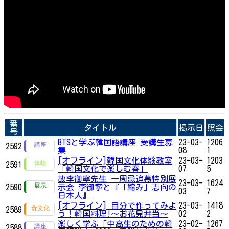
番
タイトル
掲示日
照会
号
BTSと学ぶ韓国語講座 受講生募
23-03-
1206
2592
集
08
1
[オフライン]韓国文化体験教室
23-03-
1203
2591
「韓国文化で楽しむ春」
07
5
故李御寧先生 一周忌追慕特別展
23-03-
1624
2590
示会 李御寧と『「縮み」志向の
03
7
日本人』
[オフライン] 自分で作ってみよ
23-03-
1418
2589
う！韓国料理!〜お花見弁当〜
02
2
楽しく学ぶ「中高生のための韓
23-02-
1267
2588