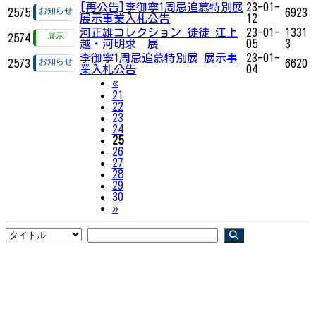
[再公告]李御寧1周忌追慕特別展
23-01-
2575
6923
展示事業入札公告
12
河正雄コレクション 徒徒 江上
23-01-
1331
2574
越・河明求 展
05
3
李御寧1周忌追慕特別展 展示事
23-01-
2573
6620
業入札公告
04
Previous
«
21
22
23
24
25
26
27
28
29
30
Next
»