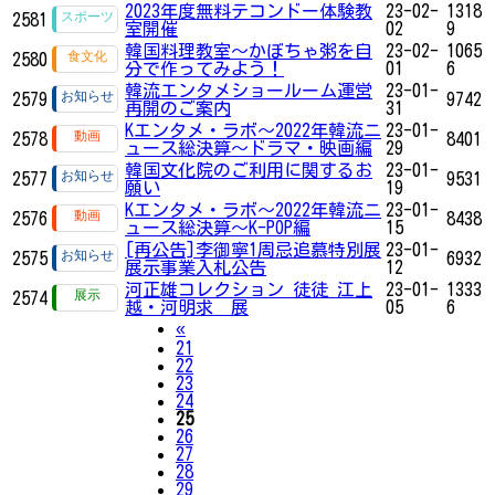
2023年度無料テコンドー体験教
23-02-
1318
2581
室開催
02
9
韓国料理教室〜かぼちゃ粥を自
23-02-
1065
2580
分で作ってみよう！
01
6
韓流エンタメショールーム運営
23-01-
2579
9742
再開のご案内
31
Kエンタメ・ラボ～2022年韓流ニ
23-01-
2578
8401
ュース総決算～ドラマ・映画編
29
韓国文化院のご利用に関するお
23-01-
2577
9531
願い
19
Kエンタメ・ラボ～2022年韓流ニ
23-01-
2576
8438
ュース総決算～K-POP編
15
[再公告]李御寧1周忌追慕特別展
23-01-
2575
6932
展示事業入札公告
12
河正雄コレクション 徒徒 江上
23-01-
1333
2574
越・河明求 展
05
6
Previous
«
21
22
23
24
25
26
27
28
29