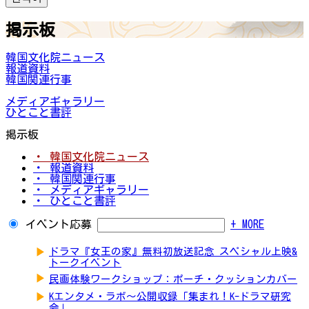
掲示板
韓国文化院ニュース
報道資料
韓国関連行事
メディアギャラリー
ひとこと書評
掲示板
・ 韓国文化院ニュース
・ 報道資料
・ 韓国関連行事
・ メディアギャラリー
・ ひとこと書評
イベント応募
+ MORE
▶
ドラマ『女王の家』無料初放送記念 スペシャル上映&
トークイベント
▶
民画体験ワークショップ：ポーチ・クッションカバー
▶
Kエンタメ・ラボ～公開収録「集まれ！K-ドラマ研究
会」