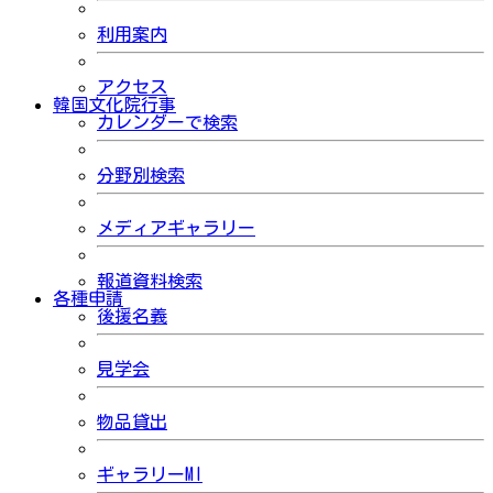
利用案内
アクセス
韓国文化院行事
カレンダーで検索
分野別検索
メディアギャラリー
報道資料検索
各種申請
後援名義
見学会
物品貸出
ギャラリーMI