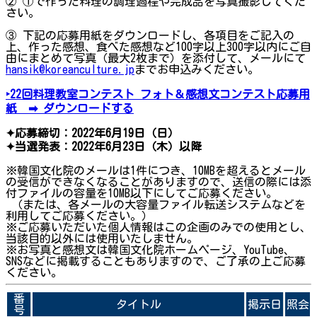
② ①で作った料理の調理過程や完成品を写真撮影してくだ
さい。
③ 下記の応募用紙をダウンロードし、各項目をご記入の
上、作った感想、食べた感想など100字以上300字以内にご自
由にまとめて写真（最大2枚まで）を添付して、メールにて
hansik@koreanculture.jp
までお申込みください。
‣22回料理教室コンテスト フォト＆感想文コンテスト応募用
紙 ➡ ダウンロードする
✦応募締切：2022年6月19日（日）
✦当選発表：2022年6月23日（木）以降
※韓国文化院のメールは1件につき、10MBを超えるとメール
の受信ができなくなることがありますので、送信の際には添
付ファイルの容量を10MB以下にしてご応募ください。
（または、各メールの大容量ファイル転送システムなどを
利用してご応募ください。）
※ご応募いただいた個人情報はこの企画のみでの使用とし、
当該目的以外には使用いたしません。
※お写真と感想文は韓国文化院ホームページ、YouTube、
SNSなどに掲載することもありますので、ご了承の上ご応募
ください。
番
タイトル
掲示日
照会
号