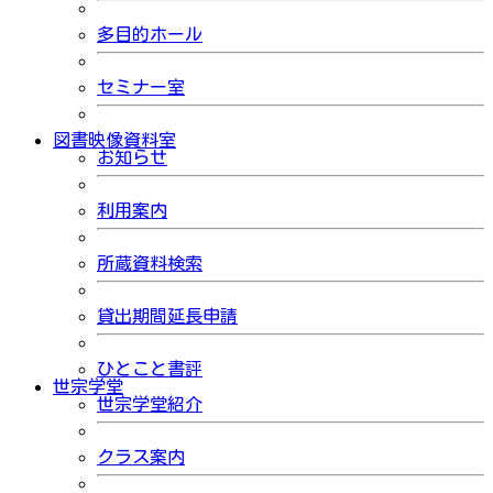
多目的ホール
セミナー室
図書映像資料室
お知らせ
利用案内
所蔵資料検索
貸出期間延長申請
ひとこと書評
世宗学堂
世宗学堂紹介
クラス案内