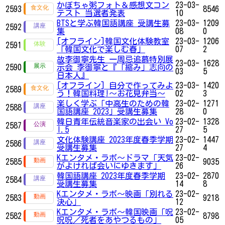
かぼちゃ粥フォト＆感想文コン
23-03-
2593
8546
テスト 当選者発表
10
BTSと学ぶ韓国語講座 受講生募
23-03-
1209
2592
集
08
0
[オフライン]韓国文化体験教室
23-03-
1206
2591
「韓国文化で楽しむ春」
07
2
故李御寧先生 一周忌追慕特別展
23-03-
1628
2590
示会 李御寧と『「縮み」志向の
03
5
日本人』
[オフライン] 自分で作ってみよ
23-03-
1420
2589
う！韓国料理!〜お花見弁当〜
02
3
楽しく学ぶ「中高生のための韓
23-02-
1271
2588
国語講座 2023」受講生募集
28
0
韓日青年伝統音楽家の出会い Vo
23-02-
1328
2587
l.5
27
5
文化体験講座 2023年度春季学期
23-02-
1447
2586
受講生募集
27
4
Kエンタメ・ラボ～ドラマ「天気
23-02-
2585
9035
がよければ会いにゆきます」
26
韓国語講座 2023年度春季学期
23-02-
2870
2584
受講生募集
14
8
Kエンタメ・ラボ～映画「別れる
23-02-
2583
9218
決心」
12
Kエンタメ・ラボ～韓国映画「呪
23-02-
2582
8798
呪呪／死者をあやつるもの」
05