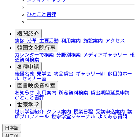
ひとこと書評
機関紹介
挨拶
沿革
主要活動
利用案内
施設案内
アクセス
韓国文化院行事
カレンダーで検索
分野別検索
メディアギャラリー
報
道資料検索
各種申請
後援名義
見学会
物品貸出
ギャラリーMI
多目的ホー
ル
セミナー室
図書映像資料室
お知らせ
利用案内
所蔵資料検索
貸出期間延長申請
ひとこと書評
世宗学堂
世宗学堂紹介
クラス案内
授業日程
受講申込案内
講
師プロフィール
世宗学堂ジャーナル
よくある質問
日本語
한국어