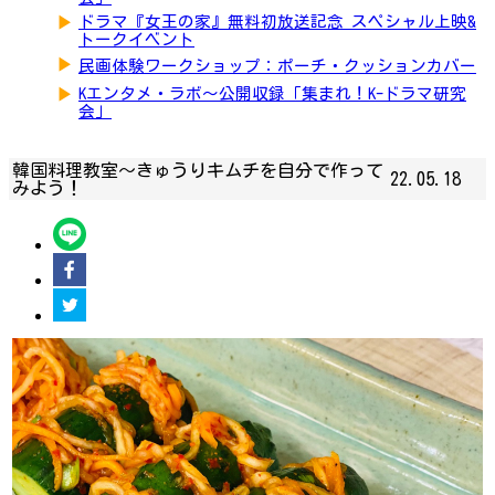
▶
ドラマ『女王の家』無料初放送記念 スペシャル上映&
トークイベント
▶
民画体験ワークショップ：ポーチ・クッションカバー
▶
Kエンタメ・ラボ～公開収録「集まれ！K-ドラマ研究
会」
韓国料理教室〜きゅうりキムチを自分で作って
22.05.18
みよう！