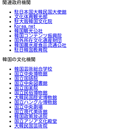
関連政府機関
駐日本国大韓民国大使館
文化体育観光部
駐大阪韓国文化院
Korea.net
韓国観光公社
韓国コンテンツ振興院
国外所在文化遺産財団
韓国農水産食品流通公社
駐日韓国教育院
韓国の文化機関
韓国芸術総合学校
国立中央博物館
国立国語院
国立中央図書館
国立国楽院
国立民俗博物館
大韓民国歴史博物館
国立ハングル博物館
国立中央劇場
国立現代美術館
韓国政策放送院
国立アジア文化殿堂
大韓民国芸術院