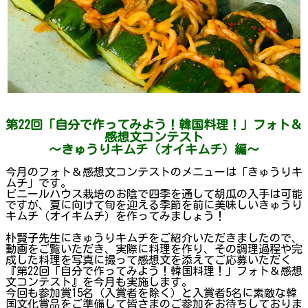
第22回「自分で作ってみよう！韓国料理！」フォト＆
感想文コンテスト
～きゅうりキムチ（オイキムチ）編～
今月のフォト＆感想文コンテストのメニューは「きゅうりキ
ムチ」です。
ビニールハウス栽培のお陰で四季を通して胡瓜の入手は可能
ですが、夏に向けて旬を迎える季節を前に美味しいきゅうり
キムチ（オイキムチ）を作ってみましょう！
朴賢子先生にきゅうりキムチをご紹介いただきましたので、
動画をご覧いただき、実際に料理を作り、その調理過程や完
成した料理を写真に撮って感想文を添えてご応募いただく
『第22回「自分で作ってみよう！韓国料理！」フォト＆感想
文コンテスト』を今月も実施します。
今回も参加賞15名（入賞者を除く）と入賞者5名に素敵な韓
国文化賞品をご準備して皆さまのご参加をお待ちしておりま