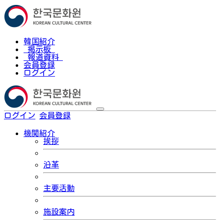
韓国紹介
掲示板
報道資料
会員登録
ログイン
ログイン
会員登録
한국어
機関紹介
挨拶
沿革
主要活動
施設案内