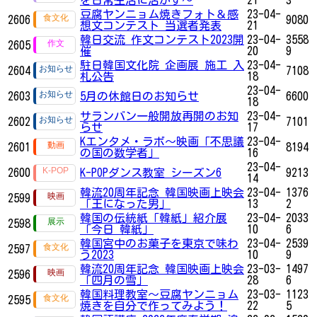
豆腐ヤンニョム焼きフォト＆感
23-04-
2606
9080
想文コンテスト 当選者発表
21
韓日交流 作文コンテスト2023開
23-04-
3558
2605
催
20
9
駐日韓国文化院 企画展 施工 入
23-04-
2604
7108
札公告
18
23-04-
2603
5月の休館日のお知らせ
6600
18
サランバン一般開放再開のお知
23-04-
2602
7101
らせ
17
Kエンタメ・ラボ～映画「不思議
23-04-
2601
8194
の国の数学者」
16
23-04-
2600
K-POPダンス教室 シーズン6
9213
14
韓流20周年記念 韓国映画上映会
23-04-
1376
2599
「王になった男」
13
2
韓国の伝統紙「韓紙」紹介展
23-04-
2033
2598
「今日 韓紙」
10
6
韓国宮中のお菓子を東京で味わ
23-04-
2539
2597
う2023
10
9
韓流20周年記念 韓国映画上映会
23-03-
1497
2596
「四月の雪」
28
6
韓国料理教室〜豆腐ヤンニョム
23-03-
1123
2595
焼きを自分で作ってみよう！
22
5