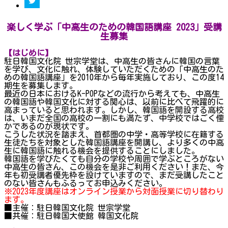
楽しく学ぶ「中高生のための韓国語講座 2023」受講
生募集
【はじめに】
駐日韓国文化院 世宗学堂は、中高生の皆さんに韓国の言葉
を学び、文化に触れ、体験していただくための「中高生のた
めの韓国語講座」を2010年から毎年実施しており、この度14
期生を募集します。
最近の日本におけるK-POPなどの流行から考えても、中高生
の韓国語や韓国文化に対する関心は、以前に比べて飛躍的に
高まっていると思われます。しかし、韓国語を開設する高校
は、いまだ全国の高校の一割にも満たず、中学校ではごく僅
かであるのが現状です。
こうした状況を踏まえ、首都圏の中学・高等学校に在籍する
生徒たちを対象とした韓国語講座を開講し、より多くの中高
生に韓国語に触れる機会を提供することにしました。
韓国語を学びたくても自分の学校や周囲で学ぶところがない
中高生の皆さん、この機会を是非ご利用ください！また、今
年も初受講者優先枠を設けていますので、まだ受講したこと
のない皆さんもふるってお申込みください。
※2023年度講座はオンライン授業から対面授業に切り替わり
ます。
■主催：駐日韓国文化院 世宗学堂
■共催：駐日韓国大使館 韓国文化院