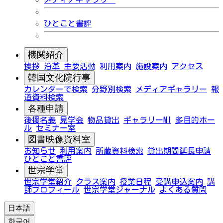
ひとこと書評
機関紹介
挨拶
沿革
主要活動
利用案内
施設案内
アクセス
韓国文化院行事
カレンダーで検索
分野別検索
メディアギャラリー
報
道資料検索
各種申請
後援名義
見学会
物品貸出
ギャラリーMI
多目的ホー
ル
セミナー室
図書映像資料室
お知らせ
利用案内
所蔵資料検索
貸出期間延長申請
ひとこと書評
世宗学堂
世宗学堂紹介
クラス案内
授業日程
受講申込案内
講
師プロフィール
世宗学堂ジャーナル
よくある質問
日本語
한국어