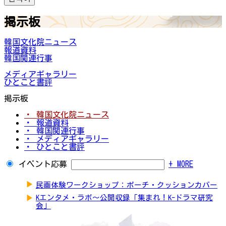
掲示板
韓国文化院ニュース
報道資料
韓国関連行事
メディアギャラリー
ひとこと書評
掲示板
・ 韓国文化院ニュース
・ 報道資料
・ 韓国関連行事
・ メディアギャラリー
・ ひとこと書評
イベント応募
+ MORE
▶
民画体験ワークショップ：ポーチ・クッションカバー
▶
Kエンタメ・ラボ～公開収録「集まれ！K-ドラマ研究
会」