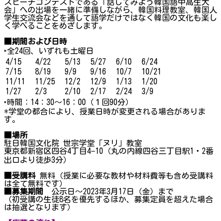
スピーチコンテストである「話してみよう韓国語中高生大
会」への出場を一緒に準備しながら、韓国料理教室、韓国人
学生交流会などを通して語学だけではなく韓国の文化も楽し
く学べることをめざします。
■期間および日時
‣全24回、いずれも土曜日
4/15
4/22
5/13
5/27
6/10
6/24
7/15
8/19
9/9
9/16
10/7
10/21
11/11
11/25
12/2
12/9
1/13
1/20
1/27
2/3
2/10
2/17
2/24
3/9
‣時間：14：30～16：00（１回90分）
*学堂の都合により、授業日時が変更される場合がありま
す。
■場所
駐日韓国文化院 世宗学堂「ヌリ」教室
東京都新宿区四谷4丁目4−10（丸の内線四谷三丁目駅1・2番
出口より徒歩3分）
■受講料
無料（授業に必要な教材や材料費等も含め受講料
は全て無料です）
■募集期間
公示日～2023年3月17日（金）まで
（初受講の生徒8名を優先するほか、募集定員を超えた場合
は抽選となります）