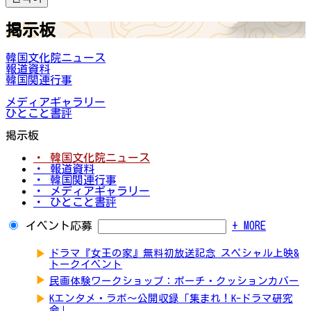
掲示板
韓国文化院ニュース
報道資料
韓国関連行事
メディアギャラリー
ひとこと書評
掲示板
・ 韓国文化院ニュース
・ 報道資料
・ 韓国関連行事
・ メディアギャラリー
・ ひとこと書評
イベント応募
+ MORE
▶
ドラマ『女王の家』無料初放送記念 スペシャル上映&
トークイベント
▶
民画体験ワークショップ：ポーチ・クッションカバー
▶
Kエンタメ・ラボ～公開収録「集まれ！K-ドラマ研究
会」