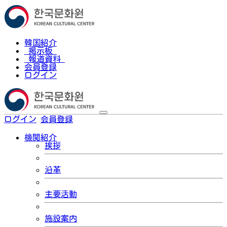
韓国紹介
掲示板
報道資料
会員登録
ログイン
ログイン
会員登録
한국어
機関紹介
挨拶
沿革
主要活動
施設案内