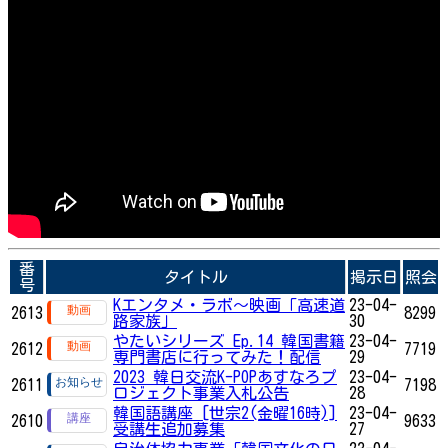
番
タイトル
掲示日
照会
号
Kエンタメ・ラボ～映画「高速道
23-04-
2613
8299
路家族」
30
やたいシリーズ Ep.14 韓国書籍
23-04-
2612
7719
専門書店に行ってみた！配信
29
2023 韓日交流K-POPあすなろプ
23-04-
2611
7198
ロジェクト事業入札公告
28
韓国語講座 [世宗2(金曜16時)]
23-04-
2610
9633
受講生追加募集
27