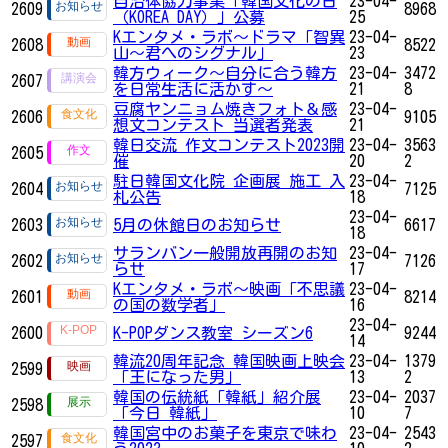
自治体協力事業「韓国文化の日
23-04-
2609
8968
（KOREA DAY）」公募
25
Kエンタメ・ラボ～ドラマ「智異
23-04-
2608
8522
山～君へのシグナル」
23
韓方ウィーク～自分に合う韓方
23-04-
3472
2607
を日常生活に活かす～
21
8
豆腐ヤンニョム焼きフォト＆感
23-04-
2606
9105
想文コンテスト 当選者発表
21
韓日交流 作文コンテスト2023開
23-04-
3563
2605
催
20
2
駐日韓国文化院 企画展 施工 入
23-04-
2604
7125
札公告
18
23-04-
2603
5月の休館日のお知らせ
6617
18
サランバン一般開放再開のお知
23-04-
2602
7126
らせ
17
Kエンタメ・ラボ～映画「不思議
23-04-
2601
8214
の国の数学者」
16
23-04-
2600
K-POPダンス教室 シーズン6
9244
14
韓流20周年記念 韓国映画上映会
23-04-
1379
2599
「王になった男」
13
2
韓国の伝統紙「韓紙」紹介展
23-04-
2037
2598
「今日 韓紙」
10
7
韓国宮中のお菓子を東京で味わ
23-04-
2543
2597