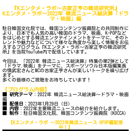
『Kエンタメ・ラボ～古家正亨の韓流研究所』
Kエンタメ・ラボ～2022年 韓流ニュース総決算「ドラ
マ・映画」編
駐日韓国文化院では、韓国コンテンツ振興院との共同制作に
より、日本でも人気の高い韓国のドラマ、映画、K-POPなど
をはじめとする韓流エンタテインメントをテーマに、そのト
レンドや魅力などについて様々な角度から楽しく情報をお伝
えするプログラム『Kエンタメ・ラボ～古家正亨の韓流研究
所』を当院YouTube内で配信しています。
今回は、「2022年 韓流ニュース総決算」特集の第2弾として
「ドラマ.映画」をテーマに、スポーツソウル日本版編集長
の慎武宏さんとMCの古家正亨さんが楽しいトークを繰り広げ
ます。
多くの皆様のご視聴をお待ちしています！
【プログラム内容】
■ 研究テーマ
：2022年 韓流ニュース総決算～ドラマ・映画
編
■ 配信日
：2023年1月29日（日）
■ 内容
：2022年主要韓流ニュースの紹介を紹介します。
■
制作
：駐日韓国文化院、韓国コンテンツ振興院（KOCCA）
【Kエンタメ・ラボ ～2022年韓流ニュース KPOP編配信
中！】