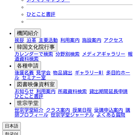
ひとこと書評
機関紹介
挨拶
沿革
主要活動
利用案内
施設案内
アクセス
韓国文化院行事
カレンダーで検索
分野別検索
メディアギャラリー
報
道資料検索
各種申請
後援名義
見学会
物品貸出
ギャラリーMI
多目的ホー
ル
セミナー室
図書映像資料室
お知らせ
利用案内
所蔵資料検索
貸出期間延長申請
ひとこと書評
世宗学堂
世宗学堂紹介
クラス案内
授業日程
受講申込案内
講
師プロフィール
世宗学堂ジャーナル
よくある質問
日本語
한국어