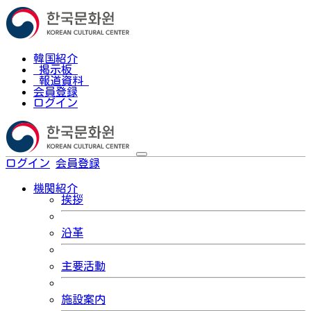
韓国紹介
掲示板
報道資料
会員登録
ログイン
ログイン
会員登録
한국어
機関紹介
挨拶
沿革
主要活動
施設案内