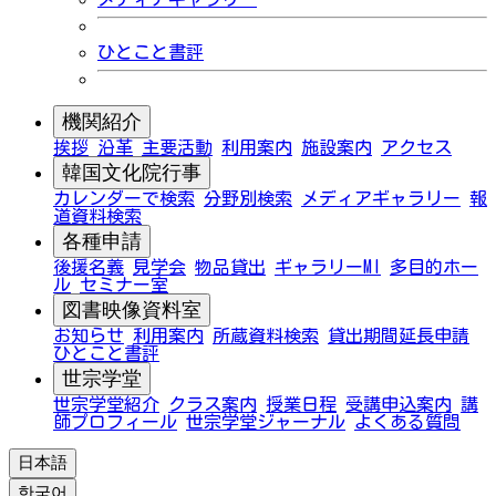
ひとこと書評
機関紹介
挨拶
沿革
主要活動
利用案内
施設案内
アクセス
韓国文化院行事
カレンダーで検索
分野別検索
メディアギャラリー
報
道資料検索
各種申請
後援名義
見学会
物品貸出
ギャラリーMI
多目的ホー
ル
セミナー室
図書映像資料室
お知らせ
利用案内
所蔵資料検索
貸出期間延長申請
ひとこと書評
世宗学堂
世宗学堂紹介
クラス案内
授業日程
受講申込案内
講
師プロフィール
世宗学堂ジャーナル
よくある質問
日本語
한국어