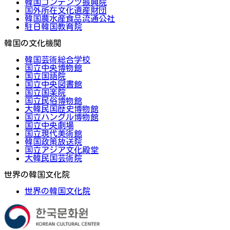
韓国コンテンツ振興院
国外所在文化遺産財団
韓国農水産食品流通公社
駐日韓国教育院
韓国の文化機関
韓国芸術総合学校
国立中央博物館
国立国語院
国立中央図書館
国立国楽院
国立民俗博物館
大韓民国歴史博物館
国立ハングル博物館
国立中央劇場
国立現代美術館
韓国政策放送院
国立アジア文化殿堂
大韓民国芸術院
世界の韓国文化院
世界の韓国文化院