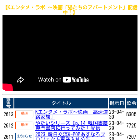
【Kエンタメ・ラボ ～映画「猫たちのアパートメント」配信
中！】
番
タイトル
掲示日
照会
号
Kエンタメ・ラボ～映画「高速道
23-04-
2613
8305
路家族」
30
やたいシリーズ Ep.14 韓国書籍
23-04-
2612
7725
専門書店に行ってみた！配信
29
2023 韓日交流K-POPあすなろプ
23-04-
2611
7207
ロジェクト事業入札公告
28