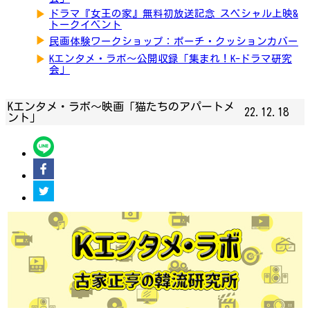
▶
ドラマ『女王の家』無料初放送記念 スペシャル上映&
トークイベント
▶
民画体験ワークショップ：ポーチ・クッションカバー
▶
Kエンタメ・ラボ～公開収録「集まれ！K-ドラマ研究
会」
Kエンタメ・ラボ～映画「猫たちのアパートメ
22.12.18
ント」