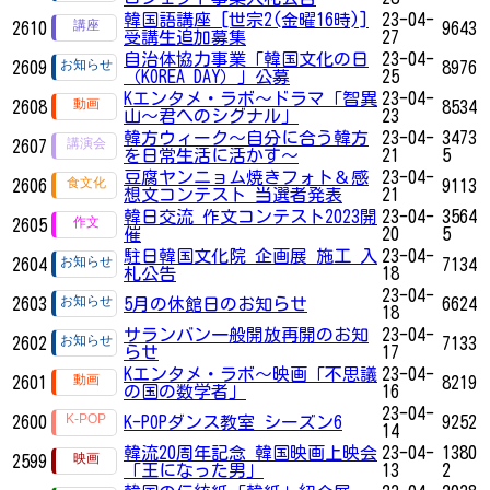
韓国語講座 [世宗2(金曜16時)]
23-04-
2610
9643
受講生追加募集
27
自治体協力事業「韓国文化の日
23-04-
2609
8976
（KOREA DAY）」公募
25
Kエンタメ・ラボ～ドラマ「智異
23-04-
2608
8534
山～君へのシグナル」
23
韓方ウィーク～自分に合う韓方
23-04-
3473
2607
を日常生活に活かす～
21
5
豆腐ヤンニョム焼きフォト＆感
23-04-
2606
9113
想文コンテスト 当選者発表
21
韓日交流 作文コンテスト2023開
23-04-
3564
2605
催
20
5
駐日韓国文化院 企画展 施工 入
23-04-
2604
7134
札公告
18
23-04-
2603
5月の休館日のお知らせ
6624
18
サランバン一般開放再開のお知
23-04-
2602
7133
らせ
17
Kエンタメ・ラボ～映画「不思議
23-04-
2601
8219
の国の数学者」
16
23-04-
2600
K-POPダンス教室 シーズン6
9252
14
韓流20周年記念 韓国映画上映会
23-04-
1380
2599
「王になった男」
13
2