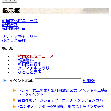
掲示板
韓国文化院ニュース
報道資料
韓国関連行事
メディアギャラリー
ひとこと書評
掲示板
・ 韓国文化院ニュース
・ 報道資料
・ 韓国関連行事
・ メディアギャラリー
・ ひとこと書評
イベント応募
+ MORE
▶
ドラマ『女王の家』無料初放送記念 スペシャル上映&
トークイベント
▶
民画体験ワークショップ：ポーチ・クッションカバー
▶
Kエンタメ・ラボ～公開収録「集まれ！K-ドラマ研究
会」