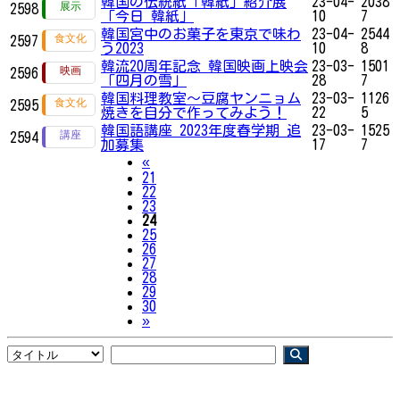
韓国の伝統紙「韓紙」紹介展
23-04-
2038
2598
「今日 韓紙」
10
7
韓国宮中のお菓子を東京で味わ
23-04-
2544
2597
う2023
10
8
韓流20周年記念 韓国映画上映会
23-03-
1501
2596
「四月の雪」
28
7
韓国料理教室〜豆腐ヤンニョム
23-03-
1126
2595
焼きを自分で作ってみよう！
22
5
韓国語講座 2023年度春学期 追
23-03-
1525
2594
加募集
17
7
Previous
«
21
22
23
24
25
26
27
28
29
30
Next
»