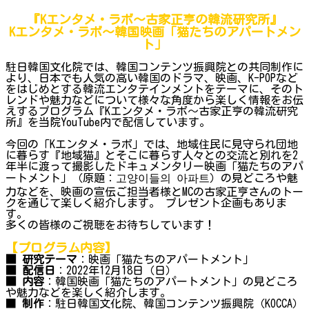
『Kエンタメ・ラボ～古家正亨の韓流研究所』
Kエンタメ・ラボ～韓国映画「猫たちのアパートメン
ト」
駐日韓国文化院では、韓国コンテンツ振興院との共同制作に
より、日本でも人気の高い韓国のドラマ、映画、K-POPなど
をはじめとする韓流エンタテインメントをテーマに、そのト
レンドや魅力などについて様々な角度から楽しく情報をお伝
えするプログラム『Kエンタメ・ラボ～古家正亨の韓流研究
所』を当院YouTube内で配信しています。
今回の「Kエンタメ・ラボ」では、地域住民に見守られ団地
に暮らす『地域猫』とそこに暮らす人々との交流と別れを2
年半に渡って撮影したドキュメンタリー映画「猫たちのアパ
ートメント」（原題：고양이들의 아파트）の見どころや魅
力などを、映画の宣伝ご担当者様とMCの古家正亨さんのトー
クを通じて楽しく紹介します。 プレゼント企画もありま
す。
多くの皆様のご視聴をお待ちしています！
【プログラム内容】
■ 研究テーマ
：映画「猫たちのアパートメント」
■ 配信日
：2022年12月18日（日）
■ 内容
：韓国映画「猫たちのアパートメント」の見どころ
や魅力などを楽しく紹介します。
■
制作
：駐日韓国文化院、韓国コンテンツ振興院（KOCCA）