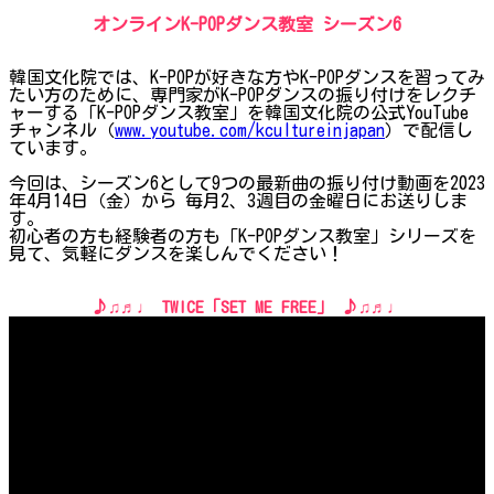
オンラインK-POPダンス教室 シーズン6
韓国文化院では、K-POPが好きな方やK-POPダンスを習ってみ
たい方のために、専門家がK-POPダンスの振り付けをレクチ
ャーする「K-POPダンス教室」を韓国文化院の公式YouTube
チャンネル（
www.youtube.com/kcultureinjapan
）で配信し
ています。
今回は、シーズン6として9つの最新曲の振り付け動画を2023
年4月14日（金）から 毎月2、3週目の金曜日にお送りしま
す。
初心者の方も経験者の方も「K-POPダンス教室」シリーズを
見て、気軽にダンスを楽しんでください！
♪♫♬♩ TWICE「SET ME FREE」 ♪♫♬♩