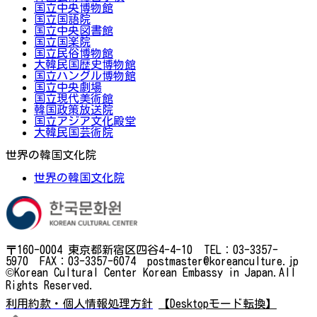
国立中央博物館
国立国語院
国立中央図書館
国立国楽院
国立民俗博物館
大韓民国歴史博物館
国立ハングル博物館
国立中央劇場
国立現代美術館
韓国政策放送院
国立アジア文化殿堂
大韓民国芸術院
世界の韓国文化院
世界の韓国文化院
〒160-0004 東京都新宿区四谷4-4-10 TEL：03-3357-
5970 FAX：03-3357-6074 postmaster@koreanculture.jp
©Korean Cultural Center Korean Embassy in Japan.All
Rights Reserved.
利用約款・個人情報処理方針
【Desktopモード転換】