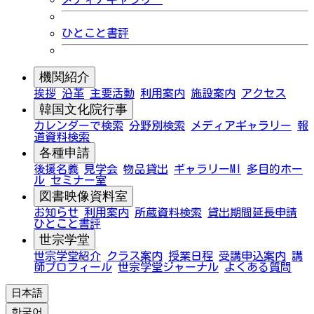
ひとこと書評
機関紹介
挨拶
沿革
主要活動
利用案内
施設案内
アクセス
韓国文化院行事
カレンダーで検索
分野別検索
メディアギャラリー
報
道資料検索
各種申請
後援名義
見学会
物品貸出
ギャラリーMI
多目的ホー
ル
セミナー室
図書映像資料室
お知らせ
利用案内
所蔵資料検索
貸出期間延長申請
ひとこと書評
世宗学堂
世宗学堂紹介
クラス案内
授業日程
受講申込案内
講
師プロフィール
世宗学堂ジャーナル
よくある質問
日本語
한국어