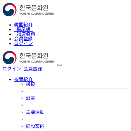
韓国紹介
掲示板
報道資料
会員登録
ログイン
ログイン
会員登録
한국어
機関紹介
挨拶
沿革
主要活動
施設案内