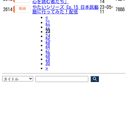
心を読む者たち」
14
やたいシリーズ Ep.15 日本民藝
23-05-
2614
7888
館に行ってみた！配信
11
Previous
«
21
22
23
24
25
26
27
28
29
30
Next
»