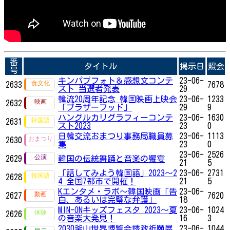
番
タイトル
掲示日
照会
号
キンパプフォト＆感想文コンテ
23-06-
2633
7678
スト 当選者発表
29
韓流20周年記念 韓国映画上映会
23-06-
1233
2632
「ブラザーフッド」
29
9
ハングルカリグラフィーコンテ
23-06-
1630
2631
スト2023
23
0
日韓交流おまつり事務局職員募
23-06-
1113
2630
集
23
0
23-06-
2526
2629
韓国の伝統舞踊と音楽の饗宴
21
5
「話してみよう韓国語」2023～2
23-06-
2731
2628
4 全国7都市で開催！
21
5
Kエンタメ・ラボ～韓国映画「告
23-06-
2627
7620
白、あるいは完璧な弁護」
18
MIN-ONキッズフェスタ 2023〜夏
23-06-
1024
2626
の音楽大発見！
16
3
2030釜山世界博覧会誘致祈願展
23-06-
1044