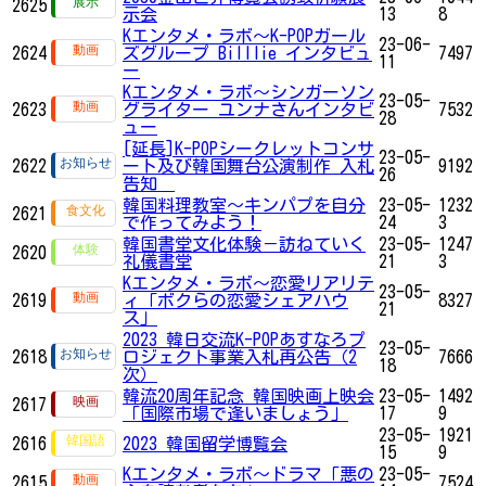
2625
示会
13
8
Kエンタメ・ラボ～K-POPガール
23-06-
2624
ズグループ Billlie インタビュ
7497
11
ー
Kエンタメ・ラボ～シンガーソン
23-05-
2623
グライター ユンナさんインタビ
7532
28
ュー
[延長]K-POPシークレットコンサ
23-05-
2622
ート及び韓国舞台公演制作 入札
9192
26
告知
韓国料理教室〜キンパプを自分
23-05-
1232
2621
で作ってみよう！
24
3
韓国書堂文化体験－訪ねていく
23-05-
1247
2620
礼儀書堂
21
3
Kエンタメ・ラボ～恋愛リアリテ
23-05-
2619
ィ「ボクらの恋愛シェアハウ
8327
21
ス」
2023 韓日交流K-POPあすなろプ
23-05-
2618
ロジェクト事業入札再公告（2
7666
18
次）
韓流20周年記念 韓国映画上映会
23-05-
1492
2617
「国際市場で逢いましょう」
17
9
23-05-
1921
2616
2023 韓国留学博覧会
15
9
Kエンタメ・ラボ～ドラマ「悪の
23-05-
2615
7524