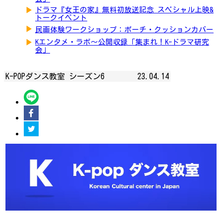
▶
ドラマ『女王の家』無料初放送記念 スペシャル上映&
トークイベント
▶
民画体験ワークショップ：ポーチ・クッションカバー
▶
Kエンタメ・ラボ～公開収録「集まれ！K-ドラマ研究
会」
K-POPダンス教室 シーズン6
23.04.14