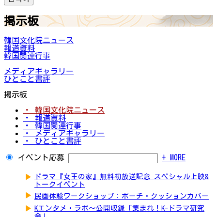
掲示板
韓国文化院ニュース
報道資料
韓国関連行事
メディアギャラリー
ひとこと書評
掲示板
・ 韓国文化院ニュース
・ 報道資料
・ 韓国関連行事
・ メディアギャラリー
・ ひとこと書評
イベント応募
+ MORE
▶
ドラマ『女王の家』無料初放送記念 スペシャル上映&
トークイベント
▶
民画体験ワークショップ：ポーチ・クッションカバー
▶
Kエンタメ・ラボ～公開収録「集まれ！K-ドラマ研究
会」