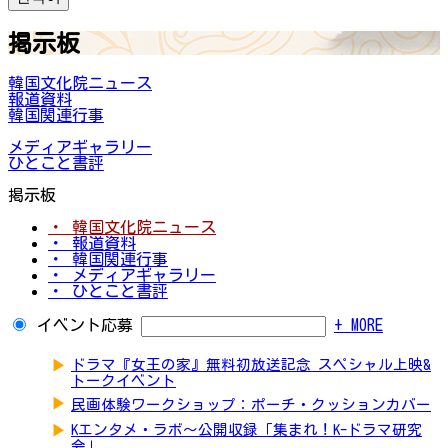
掲示板
韓国文化院ニュース
報道資料
韓国関連行事
メディアギャラリー
ひとこと書評
掲示板
・ 韓国文化院ニュース
・ 報道資料
・ 韓国関連行事
・ メディアギャラリー
・ ひとこと書評
イベント応募
+ MORE
▶
ドラマ『女王の家』無料初放送記念 スペシャル上映&
トークイベント
▶
民画体験ワークショップ：ポーチ・クッションカバー
▶
Kエンタメ・ラボ～公開収録「集まれ！K-ドラマ研究
会」