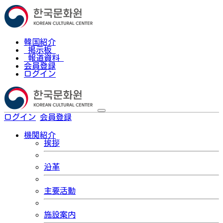
韓国紹介
掲示板
報道資料
会員登録
ログイン
ログイン
会員登録
한국어
機関紹介
挨拶
沿革
主要活動
施設案内