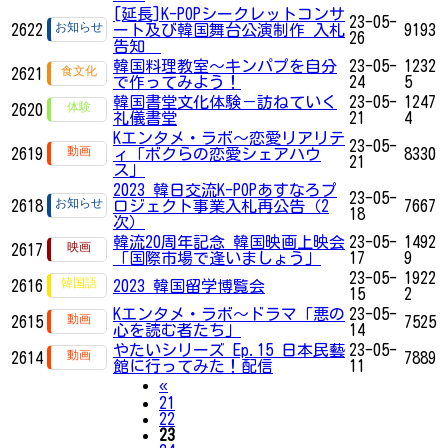
[延長]K-POPシークレットコンサ
23-05-
2622
ート及び韓国舞台公演制作 入札
9193
26
告知
韓国料理教室〜キンパプを自分
23-05-
1232
2621
で作ってみよう！
24
5
韓国書堂文化体験－訪ねていく
23-05-
1247
2620
礼儀書堂
21
4
Kエンタメ・ラボ～恋愛リアリテ
23-05-
2619
ィ「ボクらの恋愛シェアハウ
8330
21
ス」
2023 韓日交流K-POPあすなろプ
23-05-
2618
ロジェクト事業入札再公告（2
7667
18
次）
韓流20周年記念 韓国映画上映会
23-05-
1492
2617
「国際市場で逢いましょう」
17
9
23-05-
1922
2616
2023 韓国留学博覧会
15
2
Kエンタメ・ラボ～ドラマ「悪の
23-05-
2615
7525
心を読む者たち」
14
やたいシリーズ Ep.15 日本民藝
23-05-
2614
7889
館に行ってみた！配信
11
Previous
«
21
22
23