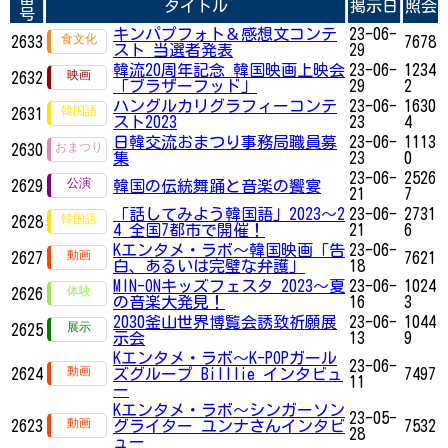
タイトル
掲示日
照会
号
キンパプフォト＆感想文コンテ
23-06-
2633
7678
スト 当選者発表
29
韓流20周年記念 韓国映画上映会
23-06-
1234
2632
「ブラザーフッド」
29
2
ハングルカリグラフィーコンテ
23-06-
1630
2631
スト2023
23
4
日韓交流おまつり事務局職員募
23-06-
1113
2630
集
23
0
23-06-
2526
2629
韓国の伝統舞踊と音楽の饗宴
21
7
「話してみよう韓国語」2023～2
23-06-
2731
2628
4 全国7都市で開催！
21
6
Kエンタメ・ラボ～韓国映画「告
23-06-
2627
7621
白、あるいは完璧な弁護」
18
MIN-ONキッズフェスタ 2023〜夏
23-06-
1024
2626
の音楽大発見！
16
3
2030釜山世界博覧会誘致祈願展
23-06-
1044
2625
示会
13
9
Kエンタメ・ラボ～K-POPガール
23-06-
2624
ズグループ Billlie インタビュ
7497
11
ー
Kエンタメ・ラボ～シンガーソン
23-05-
2623
グライター ユンナさんインタビ
7532
28
ュー