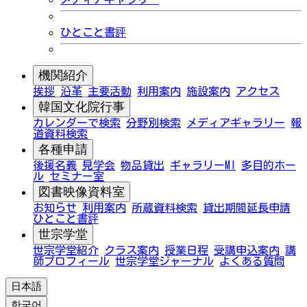
ひとこと書評
機関紹介
挨拶
沿革
主要活動
利用案内
施設案内
アクセス
韓国文化院行事
カレンダーで検索
分野別検索
メディアギャラリー
報
道資料検索
各種申請
後援名義
見学会
物品貸出
ギャラリーMI
多目的ホー
ル
セミナー室
図書映像資料室
お知らせ
利用案内
所蔵資料検索
貸出期間延長申請
ひとこと書評
世宗学堂
世宗学堂紹介
クラス案内
授業日程
受講申込案内
講
師プロフィール
世宗学堂ジャーナル
よくある質問
日本語
한국어