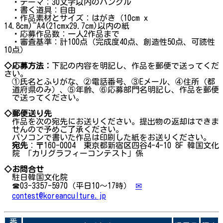
・テーマ：30文字以内のハングル
・書く道具：自由
・作品素材とサイズ：はがき（10cm x
14.8cm)~A4(21cmx29.7cm)以内の紙
・応募作品数：一人2作品まで
・審査基準：計100点（完成度40点、創造性50点、可読性
10点）
◇応募方法：
下記の内容を明記し、作品を郵便で送ってくだ
さい。
①氏名とふりがな、②電話番号、③Eメール、④住所（都
道府県のみ）、⑤年齢、⑥応募部門名明記し、作品を郵便
で送ってください。
◇郵便送り先
作品を次の宛先にお送りください。提出物の返却はできま
せんので予めご了承ください。
パソコンで書いた作品は印刷した紙をお送りください。
宛先
：〒160-0004 東京都新宿区四谷4-4-10 8F 韓国文化
院 「カリグラフィーコンテスト」係
◇お問合せ
駐日韓国文化院
☎03-3357-5970（平日10～17時）
✉
contest@koreanculture.jp
番