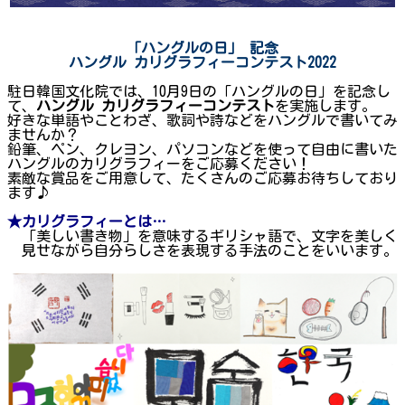
「ハングルの日」
記念
ハングル
カリグラフィーコンテスト2022
駐日韓国文化院では、10月9日の「ハングルの日」を記念し
て、
ハングル カリグラフィーコンテスト
を実施します。
好きな単語やことわざ、歌詞や詩などをハングルで書いてみ
ませんか？
鉛筆、ペン、クレヨン、パソコンなどを使って自由に書いた
ハングルのカリグラフィーをご応募ください！
素敵な賞品をご用意して、たくさんのご応募お待ちしており
ます♪
★カリグラフィーとは…
「美しい書き物」を意味するギリシャ語で、文字を美しく
見せながら自分らしさを表現する手法のことをいいます。