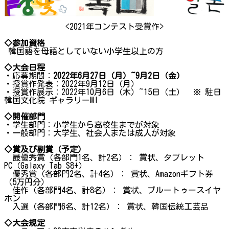
<2021年コンテスト受賞作>
◇参加資格
韓国語を母語としていない小学生以上の方
◇大会日程
・応募期間：
2022年6月27日（月）~9月2日（金）
・授賞作発表：2022年9月12日（月）
・授賞作展示：2022年10月6日（木）~15日（土） ※ 駐日
韓国文化院 ギャラリーMI
◇開催部門
・学生部門：小学生から高校生までが対象
・一般部門：大学生、社会人または成人が対象
◇賞及び副賞（予定）
最優秀賞（各部門1名、計2名）： 賞状、タブレット
PC（Galaxy Tab S8+）
優秀賞（各部門2名、計4名）： 賞状、Amazonギフト券
（5万円分）
佳作（各部門4名、計8名）： 賞状、ブルートゥースイヤ
ホン
入選（各部門6名、計12名）： 賞状、韓国伝統工芸品
◇
大会規定