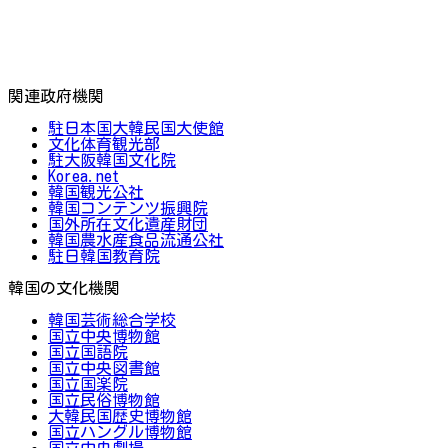
関連政府機関
駐日本国大韓民国大使館
文化体育観光部
駐大阪韓国文化院
Korea.net
韓国観光公社
韓国コンテンツ振興院
国外所在文化遺産財団
韓国農水産食品流通公社
駐日韓国教育院
韓国の文化機関
韓国芸術総合学校
国立中央博物館
国立国語院
国立中央図書館
国立国楽院
国立民俗博物館
大韓民国歴史博物館
国立ハングル博物館
国立中央劇場