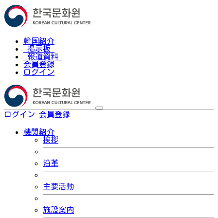
韓国紹介
掲示板
報道資料
会員登録
ログイン
ログイン
会員登録
한국어
機関紹介
挨拶
沿革
主要活動
施設案内