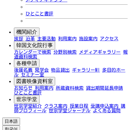
ひとこと書評
機関紹介
挨拶
沿革
主要活動
利用案内
施設案内
アクセス
韓国文化院行事
カレンダーで検索
分野別検索
メディアギャラリー
報
道資料検索
各種申請
後援名義
見学会
物品貸出
ギャラリーMI
多目的ホー
ル
セミナー室
図書映像資料室
お知らせ
利用案内
所蔵資料検索
貸出期間延長申請
ひとこと書評
世宗学堂
世宗学堂紹介
クラス案内
授業日程
受講申込案内
講
師プロフィール
世宗学堂ジャーナル
よくある質問
日本語
한국어