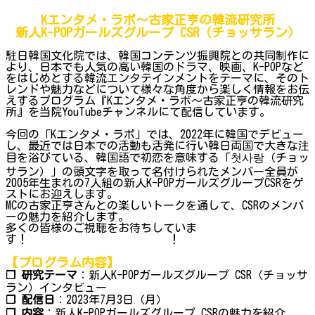
Kエンタメ・ラボ～古家正亨の韓流研究所
新人K-POPガールズグループ CSR（チョッサラン）
駐日韓国文化院では、韓国コンテンツ振興院との共同制作に
より、日本でも人気の高い韓国のドラマ、映画、K-POPなど
をはじめとする韓流エンタテインメントをテーマに、そのト
レンドや魅力などについて様々な角度から楽しく情報をお伝
えするプログラム『Kエンタメ・ラボ～古家正亨の韓流研究
所』を当院YouTubeチャンネルにて配信しています。
今回の「Kエンタメ・ラボ」では、2022年に韓国でデビュー
し、最近では日本での活動も活発に行い韓日両国で大きな注
目を浴びている、韓国語で初恋を意味する「첫사랑（チョッ
サラン）」の頭文字を取って名付けられたメンバー全員が
2005年生まれの7人組の新人K-POPガールズグループCSRをゲ
ストにお迎えします。
MCの古家正亨さんとの楽しいトークを通して、CSRのメンバ
ーの魅力を紹介します。
多くの皆様のご視聴をお待ちしていま
す！ ！
【プログラム内容】
❐ 研究テーマ
：新人K-POPガールズグループ CSR（チョッサ
ラン）インタビュー
❐ 配信日
：2023年7月3日（月）
❐ 内容
：新人K-POPガールズグループ CSRの魅力を紹介