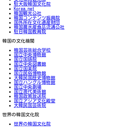
駐大阪韓国文化院
Korea.net
韓国観光公社
韓国コンテンツ振興院
国外所在文化遺産財団
韓国農水産食品流通公社
駐日韓国教育院
韓国の文化機関
韓国芸術総合学校
国立中央博物館
国立国語院
国立中央図書館
国立国楽院
国立民俗博物館
大韓民国歴史博物館
国立ハングル博物館
国立中央劇場
国立現代美術館
韓国政策放送院
国立アジア文化殿堂
大韓民国芸術院
世界の韓国文化院
世界の韓国文化院