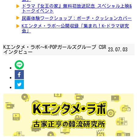
▶
ドラマ『女王の家』無料初放送記念 スペシャル上映&
トークイベント
▶
民画体験ワークショップ：ポーチ・クッションカバー
▶
Kエンタメ・ラボ～公開収録「集まれ！K-ドラマ研究
会」
Kエンタメ・ラボ～K-POPガールズグループ CSR
23.07.03
インタビュー