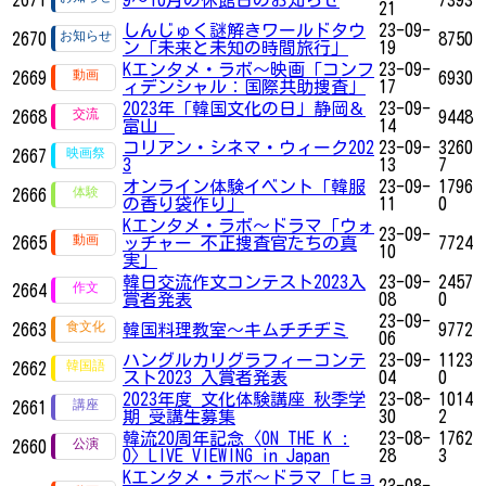
21
しんじゅく謎解きワールドタウ
23-09-
2670
8750
ン「未来と未知の時間旅行」
19
Kエンタメ・ラボ～映画「コンフ
23-09-
2669
6930
ィデンシャル：国際共助捜査」
17
2023年「韓国文化の日」静岡＆
23-09-
2668
9448
富山
14
コリアン・シネマ・ウィーク202
23-09-
3260
2667
3
13
7
オンライン体験イベント「韓服
23-09-
1796
2666
の香り袋作り」
11
0
Kエンタメ・ラボ～ドラマ「ウォ
23-09-
2665
ッチャー 不正捜査官たちの真
7724
10
実」
韓日交流作文コンテスト2023入
23-09-
2457
2664
賞者発表
08
0
23-09-
2663
韓国料理教室～キムチチヂミ
9772
06
ハングルカリグラフィーコンテ
23-09-
1123
2662
スト2023 入賞者発表
04
0
2023年度 文化体験講座 秋季学
23-08-
1014
2661
期 受講生募集
30
2
韓流20周年記念〈ON THE K :
23-08-
1762
2660
O〉LIVE VIEWING in Japan
28
3
Kエンタメ・ラボ～ドラマ「ヒョ
23-08-