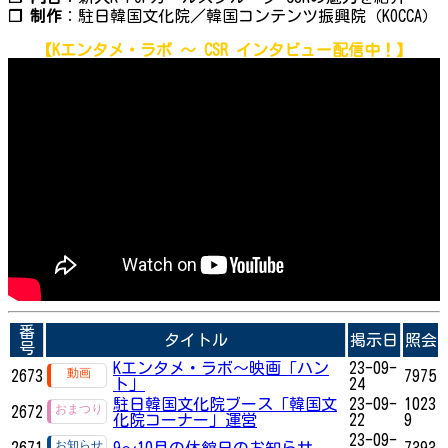
❐
制作
：駐日韓国文化院／韓国コンテンツ振興院（KOCCA）
【Kエンタメ・ラボ ～ CSR インタビュー配信中！】
番
タイトル
掲示日
照会
号
Kエンタメ・ラボ～映画「ハン
23-09-
2673
7975
ト」
24
駐日韓国文化院ブース「韓国文
23-09-
1023
2672
化院コーナー」運営
22
9
23-09-
2671
9～10月の休館日のお知らせ
7393