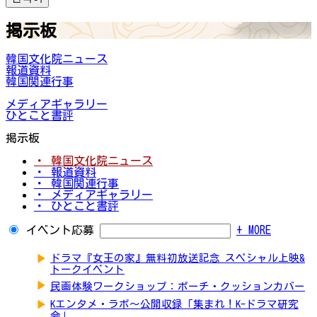
掲示板
韓国文化院ニュース
報道資料
韓国関連行事
メディアギャラリー
ひとこと書評
掲示板
・ 韓国文化院ニュース
・ 報道資料
・ 韓国関連行事
・ メディアギャラリー
・ ひとこと書評
イベント応募
+ MORE
▶
ドラマ『女王の家』無料初放送記念 スペシャル上映&
トークイベント
▶
民画体験ワークショップ：ポーチ・クッションカバー
▶
Kエンタメ・ラボ～公開収録「集まれ！K-ドラマ研究
会」