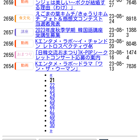
2659
ンジェは美しい～ボクが結婚す
7648
27
る理由（わけ）」
えごまの葉キムチ/きゅうりキム
23-08-
2658
チ フォト＆感想文コンテスト
8918
24
当選者発表
2023年度秋季学期 韓国語講座
23-08-
1388
2657
受講生募集
23
3
Kエンタメ・ラボ～イ・チャンド
23-08-
2656
8048
ン レトロスペクティヴ4K
20
[日韓交流おまつり]K-POPシーク
23-08-
1474
2655
レットコンサート応募の案内
16
4
Kエンタメ・ラボ～ドラマ「ワ
23-08-
2654
7836
ン・ザ・ウーマン」
13
Previous
«
21
22
23
24
25
26
27
28
29
30
Next
»