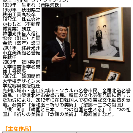
東江 河正雄（ハ・ジョンウン）
1939年 生まれ（晋陽河氏）
1959年 秋田県立
秋田工業高校卒
1972年 株式会社
かわもと（不動産
賃貸業）創立
韓国光州盲人福祉
協会（81年）と同
会館（89年）設立
2001年 終身光州
市立美術館名誉館
長就任
2003年 韓国朝鮮
大学校美術学名誉
博士号授受
2007年 韓国朝鮮
大学校デザイン大
学院客員教授就任
光州広域市・釜山広域市・ソウル市名誉市民、全羅北道名誉
道民、山梨県北杜市栄誉市民。韓国の文化芸術発展に寄与し
た功労により、2012年に在日韓国人で初の宝冠文化勲章を受
勲。著書に『全和凰－祈りの美術』『望郷－二つの祖国』
『恨’95』『韓国と日本、二つの祖国を生きる』『二つの祖
国』『祈りの美術』『念願の美術』『尋劔堂』など。
【主な作品】