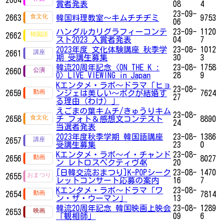
賞者発表
08
4
23-09-
2663
韓国料理教室～キムチチヂミ
9753
06
ハングルカリグラフィーコンテ
23-09-
1120
2662
スト2023 入賞者発表
04
7
2023年度 文化体験講座 秋季学
23-08-
1012
2661
期 受講生募集
30
3
韓流20周年記念〈ON THE K :
23-08-
1758
2660
O〉LIVE VIEWING in Japan
28
9
Kエンタメ・ラボ～ドラマ「ヒョ
23-08-
2659
ンジェは美しい～ボクが結婚す
7624
27
る理由（わけ）」
えごまの葉キムチ/きゅうりキム
23-08-
2658
チ フォト＆感想文コンテスト
8890
24
当選者発表
2023年度秋季学期 韓国語講座
23-08-
1386
2657
受講生募集
23
0
Kエンタメ・ラボ～イ・チャンド
23-08-
2656
8027
ン レトロスペクティヴ4K
20
[日韓交流おまつり]K-POPシーク
23-08-
1470
2655
レットコンサート応募の案内
16
7
Kエンタメ・ラボ～ドラマ「ワ
23-08-
2654
7814
ン・ザ・ウーマン」
13
韓流20周年記念 韓国映画上映会
23-08-
1289
2653
「観相師」
09
6