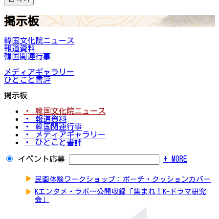
掲示板
韓国文化院ニュース
報道資料
韓国関連行事
メディアギャラリー
ひとこと書評
掲示板
・ 韓国文化院ニュース
・ 報道資料
・ 韓国関連行事
・ メディアギャラリー
・ ひとこと書評
イベント応募
+ MORE
▶
民画体験ワークショップ：ポーチ・クッションカバー
▶
Kエンタメ・ラボ～公開収録「集まれ！K-ドラマ研究
会」