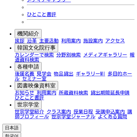
ひとこと書評
機関紹介
挨拶
沿革
主要活動
利用案内
施設案内
アクセス
韓国文化院行事
カレンダーで検索
分野別検索
メディアギャラリー
報
道資料検索
各種申請
後援名義
見学会
物品貸出
ギャラリーMI
多目的ホー
ル
セミナー室
図書映像資料室
お知らせ
利用案内
所蔵資料検索
貸出期間延長申請
ひとこと書評
世宗学堂
世宗学堂紹介
クラス案内
授業日程
受講申込案内
講
師プロフィール
世宗学堂ジャーナル
よくある質問
日本語
한국어