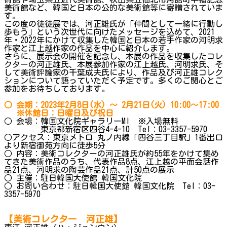
美術館など、韓国と日本の公的な美術館等に寄贈されていま
す。
この度の徒徒展では、河正雄氏が「仲間として一緒に行動し
歩もう」という次世代に向けたメッセージを込めて、2021
年・2022年にかけて収集した韓国と日本の若手作家の河明求
作家と江上越作家の作品を中心に紹介します。
さらに、展示会の開催を記念し、本展の作品を収集したコレ
クターの河正雄氏、本展参加作家の江上越氏、河明求氏、そ
して美術評論家の千葉成夫氏により、作品及び河正雄コレク
ションについて語っていただく予定です。多くのご関心とご
参加をお待ちしております。
○ 会期：2023年2月8日(水) ～ 2月21日(火) 10:00～17:00
※休館日：日曜日及び祝日
○ 会場：韓国文化院ギャラリーMI ※入場無料
東京都新宿区四谷4-4-10 Tel：03-3357-5970
○アクセス：東京メトロ 丸ノ内線「四谷三丁目駅」1番出口
より新宿御苑方向に徒歩5分
○ 内容：美術コレクターの河正雄氏が約55年をかけて集め
てきた美術作品のうち、代表作品8点、江上越の平面会話作
品21点、河明求の陶芸作品21点、計50点の展示
○ 主催：駐日韓国大使館 韓国文化院
○ お問い合わせ：駐日韓国大使館 韓国文化院 Tel：03-
3357-5970
【美術コレクター 河正雄】