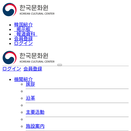
韓国紹介
掲示板
報道資料
会員登録
ログイン
ログイン
会員登録
한국어
機関紹介
挨拶
沿革
主要活動
施設案内