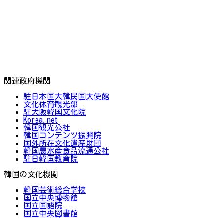
関連政府機関
駐日本国大韓民国大使館
文化体育観光部
駐大阪韓国文化院
Korea.net
韓国観光公社
韓国コンテンツ振興院
国外所在文化遺産財団
韓国農水産食品流通公社
駐日韓国教育院
韓国の文化機関
韓国芸術総合学校
国立中央博物館
国立国語院
国立中央図書館