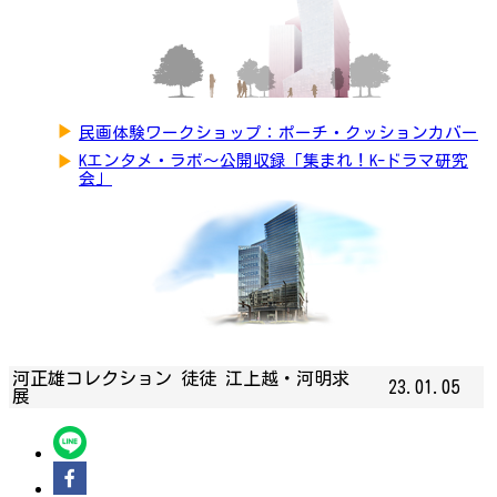
▶
民画体験ワークショップ：ポーチ・クッションカバー
▶
Kエンタメ・ラボ～公開収録「集まれ！K-ドラマ研究
会」
河正雄コレクション 徒徒 江上越・河明求
23.01.05
展