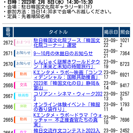
・日時：2023年 2月 8日(水) 14:30-15:30
・会場：駐日韓国文化院ギャラリーMI(1F)
・参加方法：当日14:30まで会場へお越しください。
・定員：先着順50名様
番
タイトル
掲示日
照会
号
駐日韓国文化院ブース「韓国文
23-09-
1021
2672
化院コーナー」運営
22
2
23-09-
2671
9～10月の休館日のお知らせ
7364
21
しんじゅく謎解きワールドタウ
23-09-
2670
8723
ン「未来と未知の時間旅行」
19
Kエンタメ・ラボ～映画「コンフ
23-09-
2669
6921
ィデンシャル：国際共助捜査」
17
2023年「韓国文化の日」静岡＆
23-09-
2668
9417
富山
14
コリアン・シネマ・ウィーク202
23-09-
3257
2667
3
13
5
オンライン体験イベント「韓服
23-09-
1793
2666
の香り袋作り」
11
4
Kエンタメ・ラボ～ドラマ「ウォ
23-09-
2665
ッチャー 不正捜査官たちの真
7696
10
実」
韓日交流作文コンテスト2023入
23-09-
2452
2664