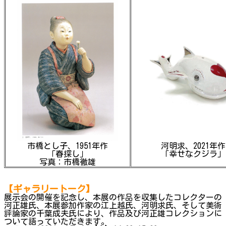
市橋とし子、1951年作
河明求、2021年作
「春探し」
「幸せなクジラ」
写真：市橋徹雄
【ギャラリートーク】
展示会の開催を記念し、本展の作品を収集したコレクターの
河正雄氏、本展参加作家の江上越氏、河明求氏、そして美術
評論家の千葉成夫氏により、作品及び河正雄コレクションに
ついて語っていただきます。