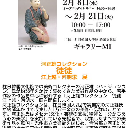
河正雄コレクション
徒徒
江上越・河明求 展
駐日韓国文化院では美術コレクターの河正雄（ハ・ジョンウ
ン）氏が約55年をかけて集めてきた美術作品の中から、若手
作家の作品を中心に紹介する「河正雄コレクション 徒徒
江上越・河明求」展を開催します。
河正雄コレクションは、在日韓国人2世で実業家の河正雄氏
が約55年かけて収集した1万2千余点の美術作品群のことで
す。河正雄氏はメセナ(文化・芸術の支援)精神と「分かちあ
う心の美学」を実践している先駆者で、収集したすべての美
術作品を韓国・光州市立美術館をはじめ、霊岩郡立河正雄美
術館や埼玉県立近代美術館、秋田県立仙北市角館町平福記念