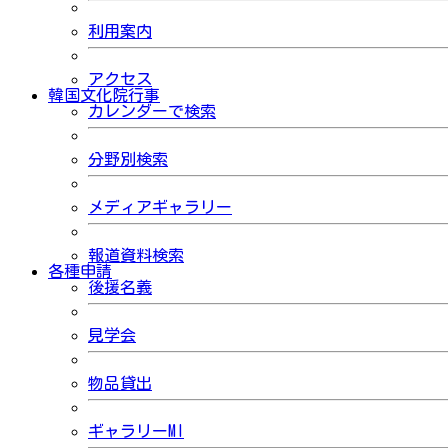
利用案内
アクセス
韓国文化院行事
カレンダーで検索
分野別検索
メディアギャラリー
報道資料検索
各種申請
後援名義
見学会
物品貸出
ギャラリーMI