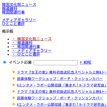
韓国文化院ニュース
報道資料
韓国関連行事
メディアギャラリー
ひとこと書評
掲示板
・ 韓国文化院ニュース
・ 報道資料
・ 韓国関連行事
・ メディアギャラリー
・ ひとこと書評
イベント応募
+ MORE
▶
ドラマ『女王の家』無料初放送記念スペシャル上映&ト
▶
民画体験ワークショップ：ポーチ・クッションカバー
▶
Kエンタメ・ラボ～公開収録「集まれ！K-ドラマ研究会
▶
ドラマ『女王の家』無料初放送記念スペシャル上映&ト
▶
民画体験ワークショップ：ポーチ・クッションカバー
▶
Kエンタメ・ラボ～公開収録「集まれ！K-ドラマ研究会