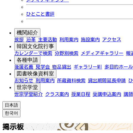
ひとこと書評
機関紹介
挨拶
沿革
主要活動
利用案内
施設案内
アクセス
韓国文化院行事
カレンダーで検索
分野別検索
メディアギャラリー
報
各種申請
後援名義
見学会
物品貸出
ギャラリーMI
多目的ホール
図書映像資料室
お知らせ
利用案内
所蔵資料検索
貸出期間延長申請
ひ
世宗学堂
世宗学堂紹介
クラス案内
授業日程
受講申込案内
講師
日本語
한국어
掲示板