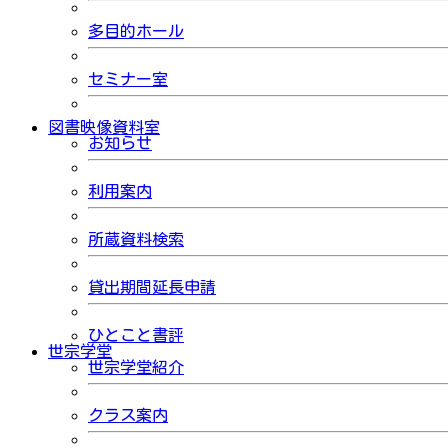
多目的ホール
セミナー室
図書映像資料室
お知らせ
利用案内
所蔵資料検索
貸出期間延長申請
ひとこと書評
世宗学堂
世宗学堂紹介
クラス案内