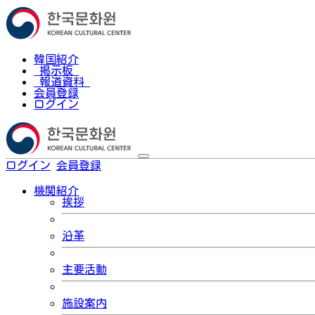
韓国紹介
掲示板
報道資料
会員登録
ログイン
ログイン
会員登録
한국어
機関紹介
挨拶
沿革
主要活動
施設案内