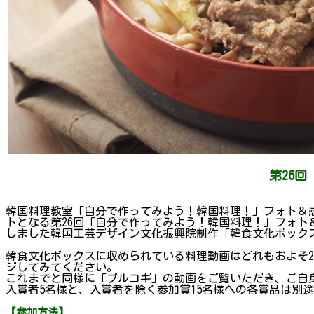
第26
韓国料理教室「自分で作ってみよう！韓国料理！」フォト＆感想
トとなる第26回「自分で作ってみよう！韓国料理！」フォト
しました韓国工芸デザイン文化振興院制作「韓食文化ボック
韓食文化ボックスに収められている料理動画はどれもおよそ
ジしてみてください。
これまでと同様に「プルコギ」の動画をご覧いただき、ご自
入賞者5名様と、入賞者を除く参加賞15名様への各賞品は別
【参加方法】