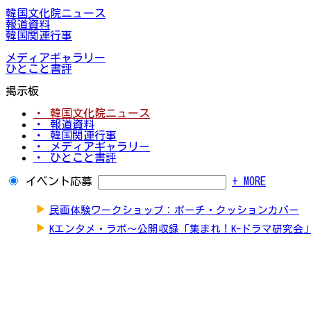
韓国文化院ニュース
報道資料
韓国関連行事
メディアギャラリー
ひとこと書評
掲示板
・ 韓国文化院ニュース
・ 報道資料
・ 韓国関連行事
・ メディアギャラリー
・ ひとこと書評
イベント応募
+ MORE
▶
民画体験ワークショップ：ポーチ・クッションカバー
▶
Kエンタメ・ラボ～公開収録「集まれ！K-ドラマ研究会