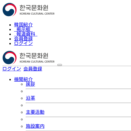
韓国紹介
掲示板
報道資料
会員登録
ログイン
ログイン
会員登録
한국어
機関紹介
挨拶
沿革
主要活動
施設案内