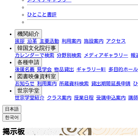
ひとこと書評
機関紹介
挨拶
沿革
主要活動
利用案内
施設案内
アクセス
韓国文化院行事
カレンダーで検索
分野別検索
メディアギャラリー
報
各種申請
後援名義
見学会
物品貸出
ギャラリーMI
多目的ホール
図書映像資料室
お知らせ
利用案内
所蔵資料検索
貸出期間延長申請
ひ
世宗学堂
世宗学堂紹介
クラス案内
授業日程
受講申込案内
講師
日本語
한국어
掲示板