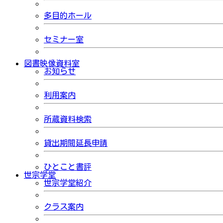
多目的ホール
セミナー室
図書映像資料室
お知らせ
利用案内
所蔵資料検索
貸出期間延長申請
ひとこと書評
世宗学堂
世宗学堂紹介
クラス案内