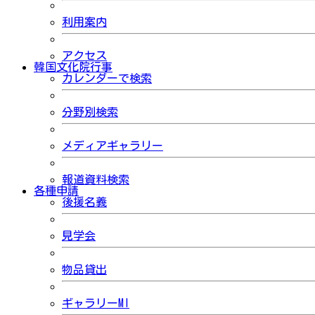
利用案内
アクセス
韓国文化院行事
カレンダーで検索
分野別検索
メディアギャラリー
報道資料検索
各種申請
後援名義
見学会
物品貸出
ギャラリーMI