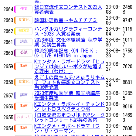
実」
韓日交流作文コンテスト2023入
23-09-
2450
2664
賞者発表
08
8
23-09-
2663
韓国料理教室～キムチチヂミ
9747
06
ハングルカリグラフィーコンテ
23-09-
1119
2662
スト2023 入賞者発表
04
7
2023年度 文化体験講座 秋季学
23-08-
1011
2661
期 受講生募集
30
7
韓流20周年記念〈ON THE K :
23-08-
1758
2660
O〉LIVE VIEWING in Japan
28
2
Kエンタメ・ラボ～ドラマ「ヒョ
23-08-
2659
ンジェは美しい～ボクが結婚す
7620
27
る理由（わけ）」
えごまの葉キムチ/きゅうりキム
23-08-
2658
チ フォト＆感想文コンテスト
8881
24
当選者発表
2023年度秋季学期 韓国語講座
23-08-
1385
2657
受講生募集
23
5
Kエンタメ・ラボ～イ・チャンド
23-08-
2656
8019
ン レトロスペクティヴ4K
20
[日韓交流おまつり]K-POPシーク
23-08-
1469
2655
レットコンサート応募の案内
16
3
Kエンタメ・ラボ～ドラマ「ワ
23-08-
2654
7806
ン・ザ・ウーマン」
13