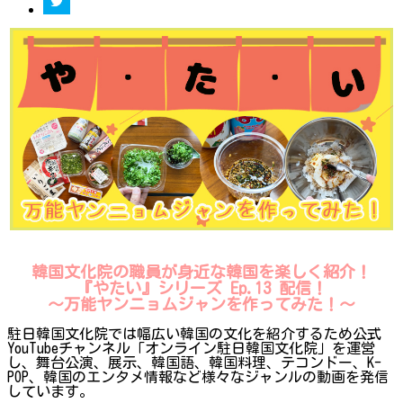
韓国文化院の職員が身近な韓国を楽しく紹介！
『やたい』シリーズ Ep.13 配信！
～万能ヤンニョムジャンを作ってみた！
〜
駐日韓国文化院では幅広い韓国の文化を紹介するため公式
YouTubeチャンネル「オンライン駐日韓国文化院」を運営
し、舞台公演、展示、韓国語、韓国料理、テコンドー、K-
POP、韓国のエンタメ情報など様々なジャンルの動画を発信
しています。