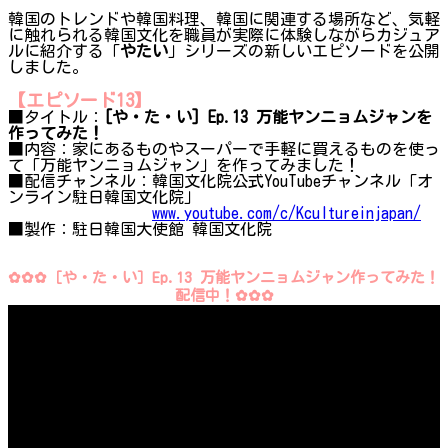
韓国のトレンドや韓国料理、韓国に関連する場所など、気軽
に触れられる韓国文化を職員が実際に体験しながらカジュア
ルに紹介する「
やたい
」シリーズの新しいエピソードを公開
しました。
【エピソード13】
■タイトル：
[や・た・い] Ep.13 万能ヤンニョムジャンを
作ってみた！
■内容：家にあるものやスーパーで手軽に買えるものを使っ
て「万能ヤンニョムジャン」を作ってみました！
■配信チャンネル：韓国文化院公式YouTubeチャンネル「オ
ンライン駐日韓国文化院」
www.youtube.com/c/Kcultureinjapan/
■製作：駐日韓国大使館 韓国文化院
✿✿✿［や・た・い］Ep.13 万能ヤンニョムジャン作ってみた！
配信中！✿✿✿