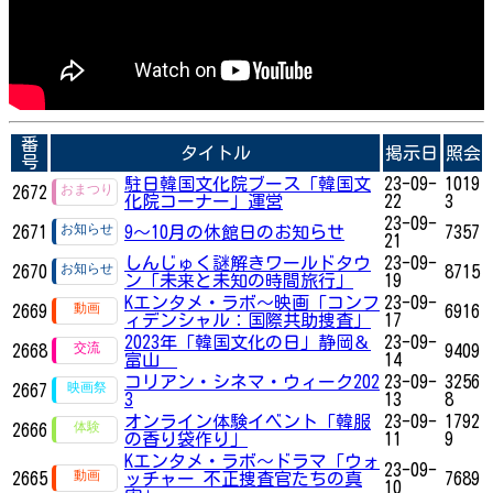
番
タイトル
掲示日
照会
号
駐日韓国文化院ブース「韓国文
23-09-
1019
2672
化院コーナー」運営
22
3
23-09-
2671
9～10月の休館日のお知らせ
7357
21
しんじゅく謎解きワールドタウ
23-09-
2670
8715
ン「未来と未知の時間旅行」
19
Kエンタメ・ラボ～映画「コンフ
23-09-
2669
6916
ィデンシャル：国際共助捜査」
17
2023年「韓国文化の日」静岡＆
23-09-
2668
9409
富山
14
コリアン・シネマ・ウィーク202
23-09-
3256
2667
3
13
8
オンライン体験イベント「韓服
23-09-
1792
2666
の香り袋作り」
11
9
Kエンタメ・ラボ～ドラマ「ウォ
23-09-
2665
ッチャー 不正捜査官たちの真
7689
10