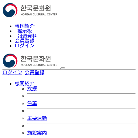
韓国紹介
掲示板
報道資料
会員登録
ログイン
ログイン
会員登録
한국어
機関紹介
挨拶
沿革
主要活動
施設案内