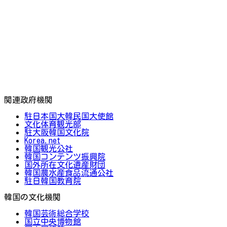
関連政府機関
駐日本国大韓民国大使館
文化体育観光部
駐大阪韓国文化院
Korea.net
韓国観光公社
韓国コンテンツ振興院
国外所在文化遺産財団
韓国農水産食品流通公社
駐日韓国教育院
韓国の文化機関
韓国芸術総合学校
国立中央博物館