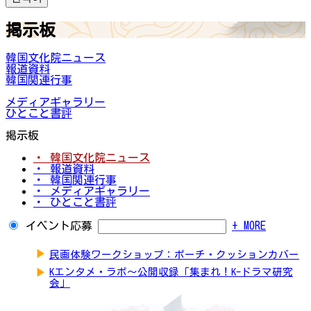
掲示板
韓国文化院ニュース
報道資料
韓国関連行事
メディアギャラリー
ひとこと書評
掲示板
・ 韓国文化院ニュース
・ 報道資料
・ 韓国関連行事
・ メディアギャラリー
・ ひとこと書評
イベント応募
+ MORE
▶
民画体験ワークショップ：ポーチ・クッションカバー
▶
Kエンタメ・ラボ～公開収録「集まれ！K-ドラマ研究
会」