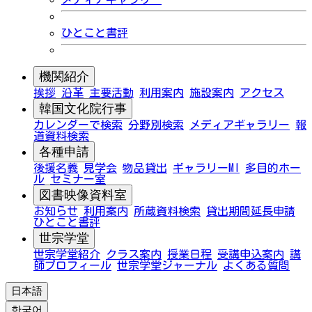
ひとこと書評
機関紹介
挨拶
沿革
主要活動
利用案内
施設案内
アクセス
韓国文化院行事
カレンダーで検索
分野別検索
メディアギャラリー
報
道資料検索
各種申請
後援名義
見学会
物品貸出
ギャラリーMI
多目的ホー
ル
セミナー室
図書映像資料室
お知らせ
利用案内
所蔵資料検索
貸出期間延長申請
ひとこと書評
世宗学堂
世宗学堂紹介
クラス案内
授業日程
受講申込案内
講
師プロフィール
世宗学堂ジャーナル
よくある質問
日本語
한국어