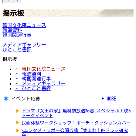
掲示板
韓国文化院ニュース
報道資料
韓国関連行事
メディアギャラリー
ひとこと書評
掲示板
・ 韓国文化院ニュース
・ 報道資料
・ 韓国関連行事
・ メディアギャラリー
・ ひとこと書評
イベント応募
+ MORE
▶
ドラマ『女王の家』無料初放送記念 スペシャル上映&
トークイベント
▶
民画体験ワークショップ：ポーチ・クッションカバー
▶
Kエンタメ・ラボ～公開収録「集まれ！K-ドラマ研究
会」