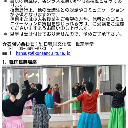
＊
当院の講座は、各クラス定員が6～12名程度となってお
ります。
授業進行上、他の受講生との対話やコミュニケーション
が必須となりますので、
個別または少人数授業をご希望の方や、他者とのコミュ
ニケーションに負担を感じられる方は、ご受講をご遠慮
くださいますようお願い申し上げます。
＊
見学は受け付けておりませんので、予めご了承下さい。
☆お問い合わせ：
駐日韓国文化院 世宗学堂
TEL 03-6680-8730 / e-
mail
hangugo@koreanculture.jp
1. 韓国舞踊講座