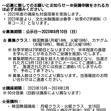
～応募に際してのお願いとお知らせ～※受講申請をされる方
は必ずお読みください。
・
2023年度の講座も対面授業を実施します。
・
2023年度より、文化体験講座は春季・秋季の2学期制（1
年コース）となります。
☆募集期間：公示日～2023年9月10日（日）
☆
募集クラス：
韓国舞踊(月曜14時、火曜19時)、カヤグム
(水曜19時)、韓紙工芸(火曜19時)
※
秋季学期は2学期目となりますので、半年程度の基礎
を学んだことがある方のご受講を推奨いたします。
※
募集期間内に定員を超えた場合は抽選となり、当選さ
れた方に9月13日(水)までにメールにてご連絡しま
す。 落選された方には別途ご連絡いたしませんの
で、予めご了承下さい。
※
募集人数はクラスにより異なります。当落確認のお問
い合わせはご遠慮ください。
☆講座期間：
2023年10月～2024年2月
※
90分授業（回数は講座により異なります）
☆受講料：
・
韓国舞踊講座：
月曜クラス・火曜クラス 全16回
20,000円＜備品代別途1,000~4,500円