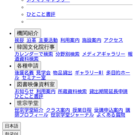
ひとこと書評
機関紹介
挨拶
沿革
主要活動
利用案内
施設案内
アクセス
韓国文化院行事
カレンダーで検索
分野別検索
メディアギャラリー
報
道資料検索
各種申請
後援名義
見学会
物品貸出
ギャラリーMI
多目的ホー
ル
セミナー室
図書映像資料室
お知らせ
利用案内
所蔵資料検索
貸出期間延長申請
ひとこと書評
世宗学堂
世宗学堂紹介
クラス案内
授業日程
受講申込案内
講
師プロフィール
世宗学堂ジャーナル
よくある質問
日本語
한국어