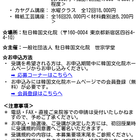
程度＞
・
カヤグム講座：
水曜クラス 全12回18,000円
・
韓紙工芸講座：
全16回20,000円＜材料費別途8,200円
＞
☆場所：
駐日韓国文化院（〒160-0004 東京都新宿区四谷4-
4-10）
☆主催：
一般社団法人 駐日韓国文化院 世宗学堂
☆お申込方法
・
受講を希望される方は、お申込期間中に韓国文化院ホー
ムページからお申し込みください。
➡ 応募コーナーはこちらへ
・
お申込みには韓国文化院ホームページでの会員登録（無
料）が必要です。
➡ 会員登録はこちらへ
＜注意事項＞
＊
電話・FAX・直接ご来院等での申請は受付いたしかねま
すので、予めご了承ください。
＊
お申込・抽選後、ご受講が決定した方には、初回授業時
に受講規約同意書へご署名いただきます。
＊
受講規約の内容は、本募集要項末尾をご参照ください。