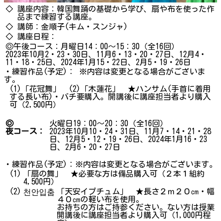
◇
講座内容：韓国舞踊の基礎から学び、扇や布を使った作
品まで練習する講座。
◇
講師：金順子(キム・スンジャ)
◇ 講座日程：
◎午後コース：月曜日14：00～15：30（全16回）
2023年10月2・23・30日、11月6・13・20・27日、12月4・
11・18・25日、2024年1月15・22日、2月5・19・26日
・練習作品(予定)： ※内容は変更となる場合がございま
す。
(1)「花冠舞」 (2)「木蓮花」 ★ハンサム(手首に着用
する長い布)・バチ要購入。開講後に講座担当者より購入
可（2,500円）
◎
火曜日19：00～20：30（全16回）
夜コース：
2023年10月10・24・31日、11月7・14・21・28
日、12月5・12・19・26日、2024年1月16・23
日、2月6・20・27日
・練習作品(予定)：※内容は変更となる場合がございます。
(1)
「扇の舞」 ★必要な方は備品購入可（２本１組約
4,500円）
(2)
「天安イプチュム」 ★長さ２ｍ２０㎝・幅
천안입춤
４０㎝の軽い布を使用。
お持ちの方はご持参ください。ない方は授業
開講後に講座担当者より購入可（1,000円程