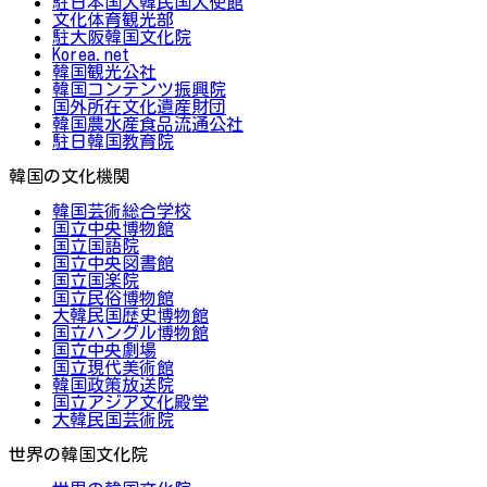
駐日本国大韓民国大使館
文化体育観光部
駐大阪韓国文化院
Korea.net
韓国観光公社
韓国コンテンツ振興院
国外所在文化遺産財団
韓国農水産食品流通公社
駐日韓国教育院
韓国の文化機関
韓国芸術総合学校
国立中央博物館
国立国語院
国立中央図書館
国立国楽院
国立民俗博物館
大韓民国歴史博物館
国立ハングル博物館
国立中央劇場
国立現代美術館
韓国政策放送院
国立アジア文化殿堂
大韓民国芸術院
世界の韓国文化院