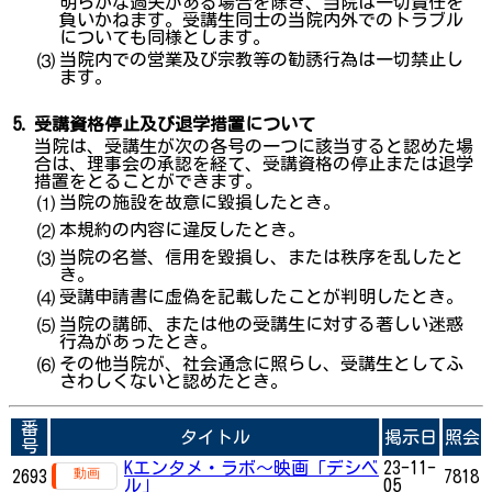
明らかな過失がある場合を除き、当院は一切責任を
負いかねます。受講生同士の当院内外でのトラブル
についても同様とします。
当院内での営業及び宗教等の勧誘行為は一切禁止し
⑶
ます。
5.
受講資格停止及び退学措置について
当院は、受講生が次の各号の一つに該当すると認めた場
合は、理事会の承認を経て、受講資格の停止または退学
措置をとることができます。
当院の施設を故意に毀損したとき。
⑴
本規約の内容に違反したとき。
⑵
当院の名誉、信用を毀損し、または秩序を乱したと
⑶
き。
受講申請書に虚偽を記載したことが判明したとき。
⑷
当院の講師、または他の受講生に対する著しい迷惑
⑸
行為があったとき。
その他当院が、社会通念に照らし、受講生としてふ
⑹
さわしくないと認めたとき。
番
タイトル
掲示日
照会
号
Kエンタメ・ラボ～映画「デシベ
23-11-
2693
7818
ル」
05