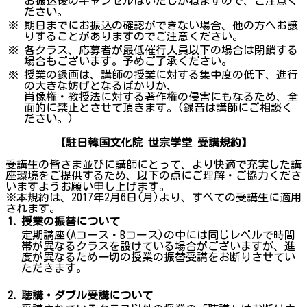
お振込後のキャンセルはいたしかねますので、ご注意く
ださい。
※
期日までにお振込の確認ができない場合、他の方へお譲
りすることがありますのでご注意ください。
※
各クラス、応募者が最低催行人員以下の場合は閉鎖する
場合もございます。予めご了承ください。
※
授業の録画は、講師の授業に対する集中度の低下、進行
の大きな妨げとなるばかりか、
肖像権・教授法に対する著作権の侵害にもなるため、全
面的に禁止とさせて頂きます。(録音は講師にご相談く
ださい。)
【駐日韓国文化院 世宗学堂 受講規約】
受講生の皆さま並びに講師にとって、より快適で充実した講
座環境をご提供するため、以下の点にご理解・ご協力くださ
いますようお願い申し上げます。
※本規約は、2017年2月6日(月)より、すべての受講生に適用
されます。
1.
授業の振替について
定期講座(Aコース・Bコース)の中には同じレベルで時間
帯が異なるクラスを設けている場合がございますが、進
度が異なるため一切の授業の振替受講をお断りさせてい
ただきます。
2.
聴講・ダブル受講について