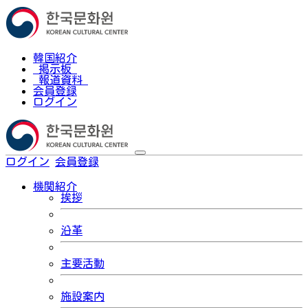
韓国紹介
掲示板
報道資料
会員登録
ログイン
ログイン
会員登録
한국어
機関紹介
挨拶
沿革
主要活動
施設案内