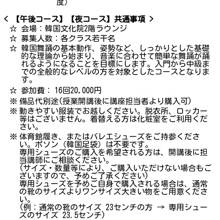
度）
< 【午後コース】【夜コース】共通事項 >
☆
会場：韓国文化院2階ラウンジ
☆
募集人数：各クラス若干名
☆
韓国舞踊の基本動作、姿勢など、しっかりとした基礎
的な理論から始まり、音楽に合わせて簡単な舞踊が踊
れるようになることを目標にします。入門から中級ま
での全般的なレベルの方を対象としたコースとなりま
す。
☆
参加費：
16回20,000円
※
備品代別途(授業開講後に講座担当者より購入可)
※
動きやすい服装でお越しください。脱衣所、ロッカー
等はございません。着替える方は化粧室をご利用くだ
さい。
※
体育館履き、またはバレエシューズをご持参くださ
い。ポソン（韓国足袋）は不要です。
専用シューズのご購入を希望される方は、開講後に担
当講師にご相談ください。
(サイズ・数量等により、ご購入いただけない場合もご
ざいますので、予めご了承ください)
専用シューズを予めご自身で購入される場合は、通常
の靴のサイズよりワンサイズ大きい物をご用意くださ
い。
(例：通常の靴のサイズ 23センチの方 → 専用シュー
ズのサイズ 23.5センチ)