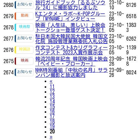
旅行ガイドブック「るるぶソウ
23-10-
2680
8126
ル'24」に撮影協力しました
10
Kエンタメ・ラボ～K-POPグルー
23-10-
2679
6518
プ「MYNAME」インタビュー
08
映画「人生は、美しい」上映会
23-10-
1383
2678
トークショー登壇ゲスト決定！
05
3
駐日本国大韓民国大使館 韓国文
23-10-
2677
6262
化院 施設管理業務委託入札公告
05
作文コンテスト&カリグラフィー
23-10-
1139
2676
コンテスト 2023入賞作展示会
05
9
韓流20周年記念 韓国映画上映会
23-09-
1672
2675
「ベイビー・ブローカー」
28
8
NHK特別番組「中秋の名月」サラ
23-09-
2674
8024
ンバン撮影と放送案内
26
Previous
«
11
12
13
14
15
16
17
18
19
20
Next
»