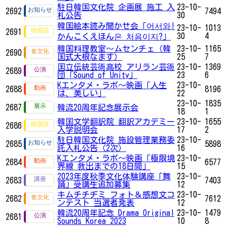
駐日韓国文化院 企画展 施工 入
23-10-
2692
7494
札公告
30
韓国絵本読み聞かせ会「어서와!
23-10-
1013
2691
30
4
かんこくえほん은 처음이지?」
韓国料理教室～ムセンチェ（韓
23-10-
1165
2690
国式大根なます）
25
7
国立伝統芸術高校 アリラン芸術
23-10-
1369
2689
団「Sound of Unity」
23
6
Kエンタメ・ラボ～映画「人生
23-10-
2688
8196
は、美しい」
22
23-10-
1835
2687
韓流20周年記念展示会
18
1
韓国文学翻訳院 翻訳アカデミー
23-10-
1655
2686
入学説明会
17
2
駐日韓国文化院 施設管理業務委
23-10-
2685
5898
託入札公告（2次）
16
Kエンタメ・ラボ～映画「極限境
23-10-
2684
6577
界線 救出までの18日間」
15
2023年度秋季文化体験講座「舞
23-10-
2683
7403
踊」受講生追加募集
12
キムチチヂミ フォト＆感想文コ
23-10-
2682
7612
ンテスト 当選者発表
12
韓流20周年記念 Drama Original
23-10-
1479
2681
Sounds Korea 2023
10
8