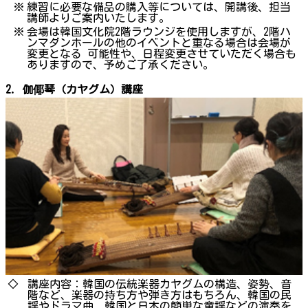
※
練習に必要な備品の購入等については、開講後、担当
講師よりご案内いたします。
※
会場は韓国文化院2階ラウンジを使用しますが、2階ハ
ンマダンホールの他のイベントと重なる場合は会場が
変更となる 可能性や、日程変更させていただく場合も
ありますので、予めご了承ください。
2. 伽倻琴（カヤグム）講座
◇
講座内容：韓国の伝統楽器カヤグムの構造、姿勢、音
階など、楽器の持ち方や弾き方はもちろん、韓国の民
謡やドラマ曲、韓国と日本の簡単な童謡などの演奏を