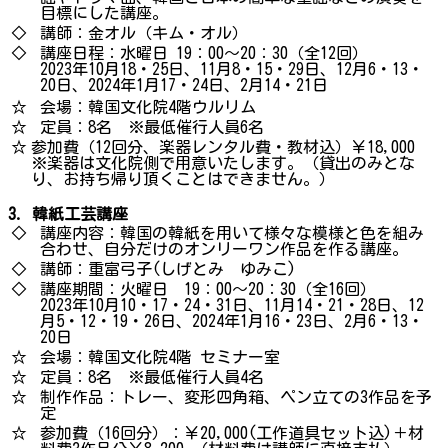
目標にした講座。
◇
講師：金オル（キム・オル）
◇
講座日程：水曜日 19：00～20：30（全12回）
2023年10月18・25日、11月8・15・29日、12月6・13・
20日、2024年1月17・24日、2月14・21日
☆
会場：韓国文化院4階ウルリム
☆
定員：8名 ※最低催行人員6名
☆
参加費（12回分、楽器レンタル費・教材込）￥18,000
※楽器は文化院側で用意いたします。（貸出のみとな
り、お持ち帰り頂くことはできません。）
3. 韓紙工芸講座
◇
講座内容：韓国の韓紙を用いて様々な模様と色を組み
合わせ、自分だけのオンリーワン作品を作る講座。
◇
講師：重富弓子(しげとみ ゆみこ)
◇
講座期間：火曜日 19：00～20：30（全16回）
2023年10月10・17・24・31日、11月14・21・28日、12
月5・12・19・26日、2024年1月16・23日、2月6・13・
20日
☆
会場：韓国文化院4階 セミナー室
☆
定員：8名 ※最低催行人員4名
☆
制作作品：トレー、変形四角箱、ペン立ての3作品を予
定
☆
参加費（16回分）：￥20,000(工作道具セット込)＋材