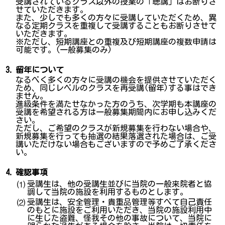
受講されているクラス以外の授業の「聴講」はお断りさ
せていただきます。
また、少しでも多くの方々に受講していただくため、異
なる定期クラスを重複して受講することもお断りさせて
いただきます。
※ただし、短期講座との重複及び短期講座の複数申請は
可能です。(一般募集のみ)
3.
留年について
なるべく多くの方々に受講の機会を提供させていただく
ため、同じレベルのクラスを再受講(留年)する事はでき
ません。
進級条件を満たせなかった方のうち、次学期も本講座の
受講を希望される方は一般募集期間内にお申し込みくだ
さい。
ただし、ご希望のクラスが新規募集を行わない場合や、
新規募集を行っても抽選の結果落選された場合は、ご受
講いただけない場合もございますので予めご了承くださ
い。
4.
確認事項
受講生は、他の受講生並びに当院の一般来院者と協
⑴
調して当院の施設を利用するものとします。
受講生は、安全管理・貴重品管理等すべて自己責任
⑵
のもとに施設をご利用いただき、当院の施設利用中
に生じた盗難、怪我その他の事故について、当院に