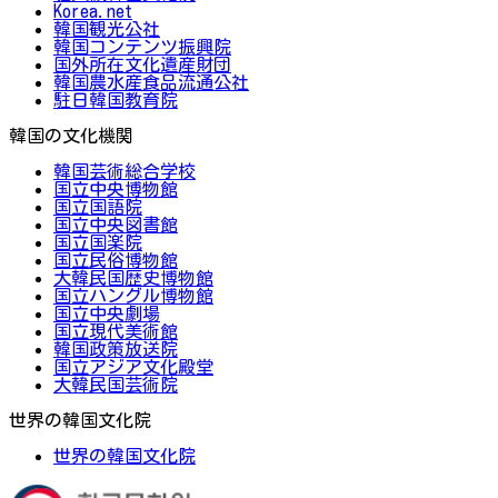
Korea.net
韓国観光公社
韓国コンテンツ振興院
国外所在文化遺産財団
韓国農水産食品流通公社
駐日韓国教育院
韓国の文化機関
韓国芸術総合学校
国立中央博物館
国立国語院
国立中央図書館
国立国楽院
国立民俗博物館
大韓民国歴史博物館
国立ハングル博物館
国立中央劇場
国立現代美術館
韓国政策放送院
国立アジア文化殿堂
大韓民国芸術院
世界の韓国文化院
世界の韓国文化院