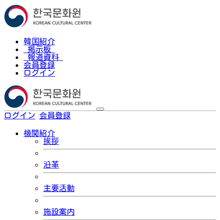
韓国紹介
掲示板
報道資料
会員登録
ログイン
ログイン
会員登録
한국어
機関紹介
挨拶
沿革
主要活動
施設案内