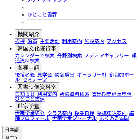
ひとこと書評
機関紹介
挨拶
沿革
主要活動
利用案内
施設案内
アクセス
韓国文化院行事
カレンダーで検索
分野別検索
メディアギャラリー
報
道資料検索
各種申請
後援名義
見学会
物品貸出
ギャラリーMI
多目的ホー
ル
セミナー室
図書映像資料室
お知らせ
利用案内
所蔵資料検索
貸出期間延長申請
ひとこと書評
世宗学堂
世宗学堂紹介
クラス案内
授業日程
受講申込案内
講
師プロフィール
世宗学堂ジャーナル
よくある質問
日本語
한국어