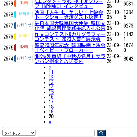
Kエンタメ・ラボ～K-POPグルー
23-10-
2679
6531
プ「MYNAME」インタビュー
08
映画「人生は、美しい」上映会
23-10-
1384
2678
トークショー登壇ゲスト決定！
05
5
駐日本国大韓民国大使館 韓国文
23-10-
2677
6273
化院 施設管理業務委託入札公告
05
作文コンテスト&カリグラフィー
23-10-
1142
2676
コンテスト 2023入賞作展示会
05
1
韓流20周年記念 韓国映画上映会
23-09-
1674
2675
「ベイビー・ブローカー」
28
0
NHK特別番組「中秋の名月」サラ
23-09-
2674
8042
ンバン撮影と放送案内
26
Previous
«
11
12
13
14
15
16
17
18
19
20
Next
»