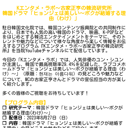
Kエンタメ・ラボ～古家正亨の韓流研究所
韓国ドラマ「ヒョンジェは美しい～ボクが結婚する理
由（わけ）」
駐日韓国文化院では、韓国コンテンツ振興院との共同制作に
より、日本でも人気の高い韓国のドラマ、映画、K-POPなど
をはじめとする韓流エンタテインメントをテーマに、そのト
レンドや魅力などについて様々な角度から楽しく情報をお伝
えするプログラム『Kエンタメ・ラボ～古家正亨の韓流研究
所』を当院YouTubeチャンネルにて配信しています。
今回の「Kエンタメ・ラボ」では、人気俳優のユン・シユン
が主演し、韓国で最高視聴率29.4％を記録した、ラブコメホ
ームドラマ「ヒョンジェは美しい～ボクが結婚する理由（わ
け）～」（原題：현재는 아름다워）の見どころや魅力など
について、MCの古家正亨さんとドラマの宣伝担当の方が楽し
く紹介します。
多くの皆様のご視聴をお待ちしています！
【プログラム内容】
❐ 研究テーマ
：韓国ドラマ「ヒョンジェは美しい～ボクが
結婚する理由(わけ)～」
❐ 配信日
：2023年8月27日（日）
❐ 内容
：韓国ドラマ「ヒョンジェは美しい～ボクが結婚す