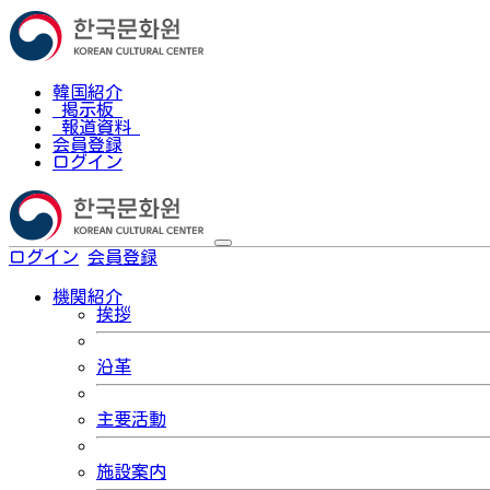
韓国紹介
掲示板
報道資料
会員登録
ログイン
ログイン
会員登録
한국어
機関紹介
挨拶
沿革
主要活動
施設案内