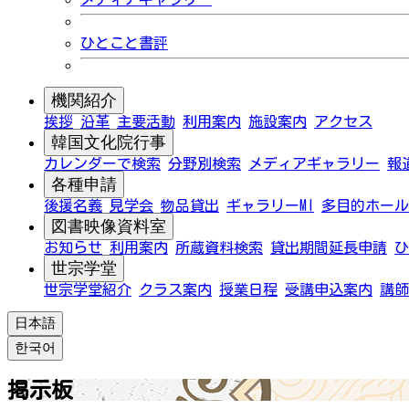
ひとこと書評
機関紹介
挨拶
沿革
主要活動
利用案内
施設案内
アクセス
韓国文化院行事
カレンダーで検索
分野別検索
メディアギャラリー
報
各種申請
後援名義
見学会
物品貸出
ギャラリーMI
多目的ホール
図書映像資料室
お知らせ
利用案内
所蔵資料検索
貸出期間延長申請
ひ
世宗学堂
世宗学堂紹介
クラス案内
授業日程
受講申込案内
講師
日本語
한국어
掲示板