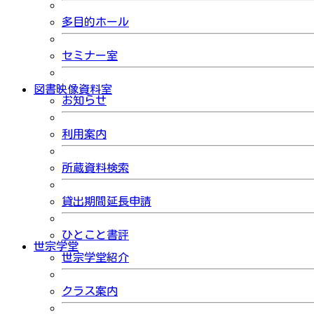
多目的ホール
セミナー室
図書映像資料室
お知らせ
利用案内
所蔵資料検索
貸出期間延長申請
ひとこと書評
世宗学堂
世宗学堂紹介
クラス案内