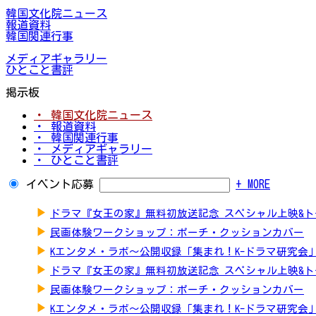
韓国文化院ニュース
報道資料
韓国関連行事
メディアギャラリー
ひとこと書評
掲示板
・ 韓国文化院ニュース
・ 報道資料
・ 韓国関連行事
・ メディアギャラリー
・ ひとこと書評
イベント応募
+ MORE
▶
ドラマ『女王の家』無料初放送記念 スペシャル上映&
▶
民画体験ワークショップ：ポーチ・クッションカバー
▶
Kエンタメ・ラボ～公開収録「集まれ！K-ドラマ研究会
▶
ドラマ『女王の家』無料初放送記念 スペシャル上映&
▶
民画体験ワークショップ：ポーチ・クッションカバー
▶
Kエンタメ・ラボ～公開収録「集まれ！K-ドラマ研究会