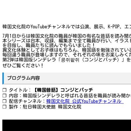
韓国文化院のYouTubeチャンネルでは公演、展示、K-PO
7月1日からは韓国文化院の職員が韓国の有名な昔話を読み
本シリーズは台本、収録、編集まで全て職員が行い、イラス
を目指し、職員たちに読んでもらいました！
異文化体験としてお子様はもちろん、韓国語を勉強されてい
毎回違う職員が登場しますので、それぞれの味をお楽しみく
第2弾は韓国版シンデレラ「콩쥐팥쥐（コンジとパッチ）」
ぜひご覧ください！
プログラム内容
❐ タイトル：
【韓国昔話】コンジとパッチ
❐ 内容：韓国版シンデレラと呼ばれる昔話を職員が読み聞か
❐ 配信チャンネル：
韓国文化院 公式YouTubeチャンネル
❐ 製作：駐日韓国大使館 韓国文化院