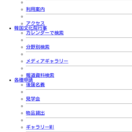
利用案内
アクセス
韓国文化院行事
カレンダーで検索
分野別検索
メディアギャラリー
報道資料検索
各種申請
後援名義
見学会
物品貸出
ギャラリーMI