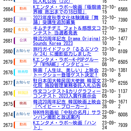
託入札公告（2次）
16
Kエンタメ・ラボ～映画「極限境
23-10-
2684
6568
界線 救出までの18日間」
15
2023年度秋季文化体験講座「舞
23-10-
2683
7390
踊」受講生追加募集
12
キムチチヂミ フォト＆感想文コ
23-10-
2682
7597
ンテスト 当選者発表
12
韓流20周年記念 Drama Original
23-10-
1477
2681
Sounds Korea 2023
10
2
旅行ガイドブック「るるぶソウ
23-10-
2680
8109
ル'24」に撮影協力しました
10
Kエンタメ・ラボ～K-POPグルー
23-10-
2679
6505
プ「MYNAME」インタビュー
08
映画「人生は、美しい」上映会
23-10-
1381
2678
トークショー登壇ゲスト決定！
05
8
駐日本国大韓民国大使館 韓国文
23-10-
2677
6255
化院 施設管理業務委託入札公告
05
作文コンテスト&カリグラフィー
23-10-
1137
2676
コンテスト 2023入賞作展示会
05
3
韓流20周年記念 韓国映画上映会
23-09-
1671
2675
「ベイビー・ブローカー」
28
2
NHK特別番組「中秋の名月」サラ
23-09-
2674
8008
ンバン撮影と放送案内
26
Kエンタメ・ラボ～映画「ハン
23-09-
2673
7939
ト」
24