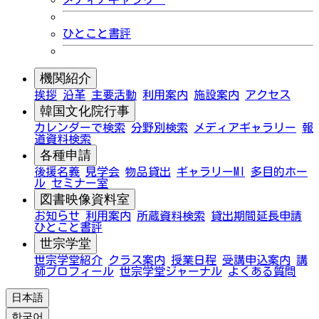
ひとこと書評
機関紹介
挨拶
沿革
主要活動
利用案内
施設案内
アクセス
韓国文化院行事
カレンダーで検索
分野別検索
メディアギャラリー
報
道資料検索
各種申請
後援名義
見学会
物品貸出
ギャラリーMI
多目的ホー
ル
セミナー室
図書映像資料室
お知らせ
利用案内
所蔵資料検索
貸出期間延長申請
ひとこと書評
世宗学堂
世宗学堂紹介
クラス案内
授業日程
受講申込案内
講
師プロフィール
世宗学堂ジャーナル
よくある質問
日本語
한국어