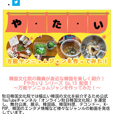
韓国文化院の職員が身近な韓国を楽しく紹介！
『やたい』シリーズ Ep.13 配信！
～万能ヤンニョムジャンを作ってみた！
〜
駐日韓国文化院では幅広い韓国の文化を紹介するため公式
YouTubeチャンネル「オンライン駐日韓国文化院」を運営
し、舞台公演、展示、韓国語、韓国料理、テコンドー、K-
POP、韓国のエンタメ情報など様々なジャンルの動画を発信
しています。