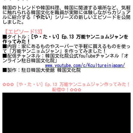
韓国のトレンドや韓国料理、韓国に関連する場所など、気軽
に触れられる韓国文化を職員が実際に体験しながらカジュア
ルに紹介する「
やたい
」シリーズの新しいエピソードを公開
しました。
【エピソード13】
■タイトル：
[や・た・い] Ep.13 万能ヤンニョムジャンを
作ってみた！
■内容：家にあるものやスーパーで手軽に買えるものを使っ
て「万能ヤンニョムジャン」を作ってみました！
■配信チャンネル：韓国文化院公式YouTubeチャンネル「オ
ンライン駐日韓国文化院」
www.youtube.com/c/Kcultureinjapan/
■製作：駐日韓国大使館 韓国文化院
✿✿✿［や・た・い］Ep.13 万能ヤンニョムジャン作ってみた！
配信中！✿✿✿