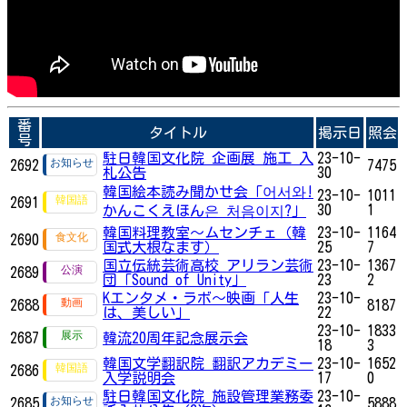
番
タイトル
掲示日
照会
号
駐日韓国文化院 企画展 施工 入
23-10-
2692
7475
札公告
30
韓国絵本読み聞かせ会「어서와!
23-10-
1011
2691
30
1
かんこくえほん은 처음이지?」
韓国料理教室～ムセンチェ（韓
23-10-
1164
2690
国式大根なます）
25
7
国立伝統芸術高校 アリラン芸術
23-10-
1367
2689
団「Sound of Unity」
23
2
Kエンタメ・ラボ～映画「人生
23-10-
2688
8187
は、美しい」
22
23-10-
1833
2687
韓流20周年記念展示会
18
3
韓国文学翻訳院 翻訳アカデミー
23-10-
1652
2686
入学説明会
17
0
駐日韓国文化院 施設管理業務委
23-10-
2685
5888