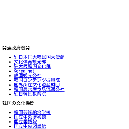
関連政府機関
駐日本国大韓民国大使館
文化体育観光部
駐大阪韓国文化院
Korea.net
韓国観光公社
韓国コンテンツ振興院
国外所在文化遺産財団
韓国農水産食品流通公社
駐日韓国教育院
韓国の文化機関
韓国芸術総合学校
国立中央博物館
国立国語院
国立中央図書館