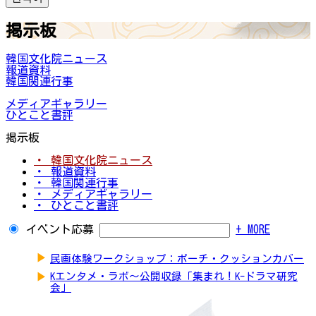
掲示板
韓国文化院ニュース
報道資料
韓国関連行事
メディアギャラリー
ひとこと書評
掲示板
・ 韓国文化院ニュース
・ 報道資料
・ 韓国関連行事
・ メディアギャラリー
・ ひとこと書評
イベント応募
+ MORE
▶
民画体験ワークショップ：ポーチ・クッションカバー
▶
Kエンタメ・ラボ～公開収録「集まれ！K-ドラマ研究
会」