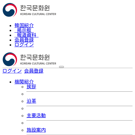
韓国紹介
掲示板
報道資料
会員登録
ログイン
ログイン
会員登録
한국어
機関紹介
挨拶
沿革
主要活動
施設案内