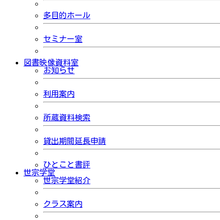
多目的ホール
セミナー室
図書映像資料室
お知らせ
利用案内
所蔵資料検索
貸出期間延長申請
ひとこと書評
世宗学堂
世宗学堂紹介
クラス案内