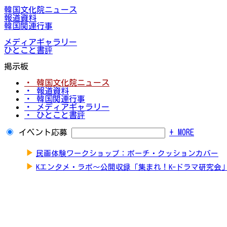
韓国文化院ニュース
報道資料
韓国関連行事
メディアギャラリー
ひとこと書評
掲示板
・ 韓国文化院ニュース
・ 報道資料
・ 韓国関連行事
・ メディアギャラリー
・ ひとこと書評
イベント応募
+ MORE
▶
民画体験ワークショップ：ポーチ・クッションカバー
▶
Kエンタメ・ラボ～公開収録「集まれ！K-ドラマ研究会