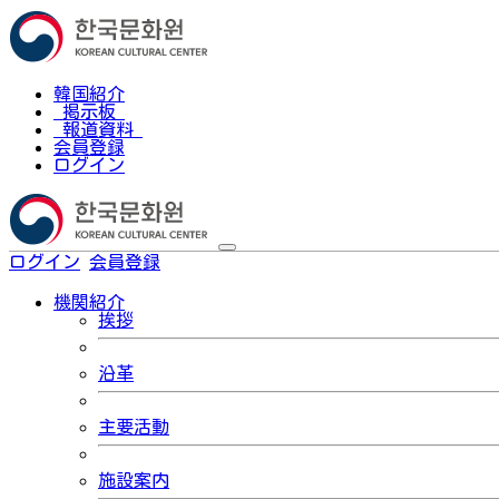
韓国紹介
掲示板
報道資料
会員登録
ログイン
ログイン
会員登録
한국어
機関紹介
挨拶
沿革
主要活動
施設案内