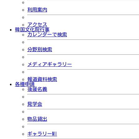
利用案内
アクセス
韓国文化院行事
カレンダーで検索
分野別検索
メディアギャラリー
報道資料検索
各種申請
後援名義
見学会
物品貸出
ギャラリーMI