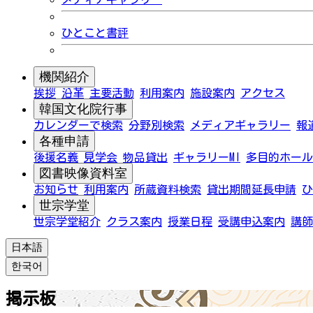
ひとこと書評
機関紹介
挨拶
沿革
主要活動
利用案内
施設案内
アクセス
韓国文化院行事
カレンダーで検索
分野別検索
メディアギャラリー
報
各種申請
後援名義
見学会
物品貸出
ギャラリーMI
多目的ホール
図書映像資料室
お知らせ
利用案内
所蔵資料検索
貸出期間延長申請
ひ
世宗学堂
世宗学堂紹介
クラス案内
授業日程
受講申込案内
講師
日本語
한국어
掲示板