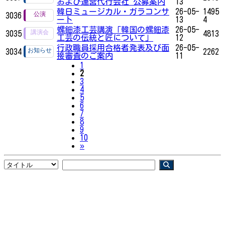
および運営代行会社 公募案内
13
韓日ミュージカル・ガラコンサ
26-05-
1495
3036
ート
13
4
螺鈿漆工芸講演「韓国の螺鈿漆
26-05-
3035
4813
工芸の伝統と匠について」
12
行政職員採用合格者発表及び面
26-05-
3034
2262
接審査のご案内
11
1
2
3
4
5
6
7
8
9
10
Next
»