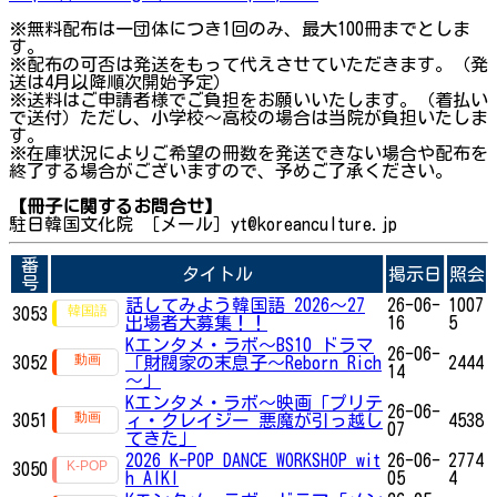
※無料配布は一団体につき1回のみ、最大100冊までとしま
す。
※配布の可否は発送をもって代えさせていただきます。（発
送は4月以降順次開始予定）
※送料はご申請者様でご負担をお願いいたします。（着払い
で送付）ただし、小学校～高校の場合は当院が負担いたしま
す。
※在庫状況によりご希望の冊数を発送できない場合や配布を
終了する場合がございますので、予めご了承ください。
【冊子に関するお問合せ】
駐日韓国文化院 ［メール］yt@koreanculture.jp
番
タイトル
掲示日
照会
号
話してみよう韓国語 2026～27
26-06-
1007
3053
出場者大募集！！
16
5
Kエンタメ・ラボ～BS10 ドラマ
26-06-
3052
「財閥家の末息子～Reborn Rich
2444
14
～」
Kエンタメ・ラボ～映画「プリテ
26-06-
3051
ィ・クレイジー 悪魔が引っ越し
4538
07
てきた」
2026 K-POP DANCE WORKSHOP wit
26-06-
2774
3050
h AIKI
05
4