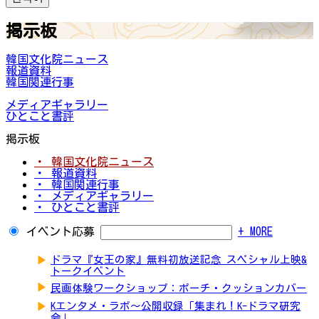
掲示板
韓国文化院ニュース
報道資料
韓国関連行事
メディアギャラリー
ひとこと書評
掲示板
・ 韓国文化院ニュース
・ 報道資料
・ 韓国関連行事
・ メディアギャラリー
・ ひとこと書評
イベント応募
+ MORE
▶
ドラマ『女王の家』無料初放送記念 スペシャル上映&
トークイベント
▶
民画体験ワークショップ：ポーチ・クッションカバー
▶
Kエンタメ・ラボ～公開収録「集まれ！K-ドラマ研究
会」