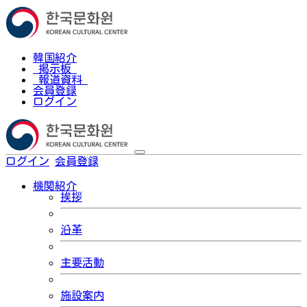
韓国紹介
掲示板
報道資料
会員登録
ログイン
ログイン
会員登録
한국어
機関紹介
挨拶
沿革
主要活動
施設案内