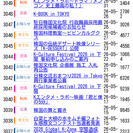
Kエンタメ・ラボ～ドラマ「メン
26-05-
3049
3404
コン 史上最高の私！」
31
26-05-
2706
3048
K-BOOK in TOKYO
28
2
駐日韓国文化院 行政職員採用最
26-05-
3047
3026
終採用候補者のお知らせ
28
韓国料理教室～ビビンカルグク
26-05-
3046
4877
ス
27
韓国の伝統デザート映像シリー
26-05-
3045
4558
ズ「K-DESSERT」公開
23
K-Culture Festival 2026 in 下
26-05-
1068
3044
関 事前申し込みのご案内
22
4
韓国文化院 企画展 施工 入札
26-05-
3043
1677
再公告
21
日韓交流おまつり2026 in Tokyo
26-05-
3042
6326
興行事業者公募
20
K-Culture Festival 2026 in 下
26-05-
3041
5239
関
19
Kエンタメ・ラボ～映画「君と僕
26-05-
3040
1945
の5分」
17
26-05-
3039
韓国の舞と響き
9845
15
白菜と大根の水キムチ編フォト
26-05-
3038
1633
＆感想文コンテスト当選者発表
15
2026 Global K-Zone 空間造成
26-05-
3037
2313