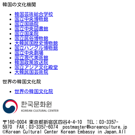
韓国の文化機関
韓国芸術総合学校
国立中央博物館
国立国語院
国立中央図書館
国立国楽院
国立民俗博物館
大韓民国歴史博物館
国立ハングル博物館
国立中央劇場
国立現代美術館
韓国政策放送院
国立アジア文化殿堂
大韓民国芸術院
世界の韓国文化院
世界の韓国文化院
〒160-0004 東京都新宿区四谷4-4-10 TEL：03-3357-
5970 FAX：03-3357-6074 postmaster@koreanculture.jp
©Korean Cultural Center Korean Embassy in Japan.All