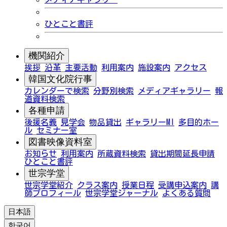
ひとこと書評
機関紹介
挨拶
沿革
主要活動
利用案内
施設案内
アクセス
韓国文化院行事
カレンダーで検索
分野別検索
メディアギャラリー
報
道資料検索
各種申請
後援名義
見学会
物品貸出
ギャラリーMI
多目的ホー
ル
セミナー室
図書映像資料室
お知らせ
利用案内
所蔵資料検索
貸出期間延長申請
ひとこと書評
世宗学堂
世宗学堂紹介
クラス案内
授業日程
受講申込案内
講
師プロフィール
世宗学堂ジャーナル
よくある質問
日本語
한국어