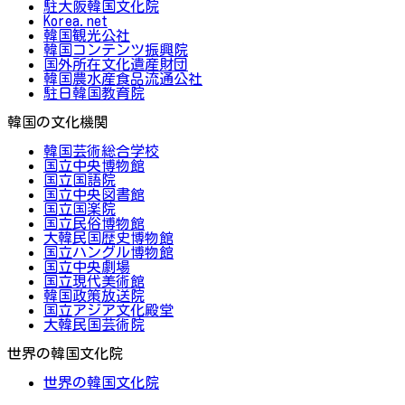
駐大阪韓国文化院
Korea.net
韓国観光公社
韓国コンテンツ振興院
国外所在文化遺産財団
韓国農水産食品流通公社
駐日韓国教育院
韓国の文化機関
韓国芸術総合学校
国立中央博物館
国立国語院
国立中央図書館
国立国楽院
国立民俗博物館
大韓民国歴史博物館
国立ハングル博物館
国立中央劇場
国立現代美術館
韓国政策放送院
国立アジア文化殿堂
大韓民国芸術院
世界の韓国文化院
世界の韓国文化院