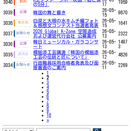
3040
1959
の5分」
17
26-05-
3039
韓国の舞と響き
9870
15
白菜と大根の水キムチ編フォト
26-05-
3038
1641
＆感想文コンテスト当選者発表
15
2026 Global K-Zone 空間造成
26-05-
3037
2322
および運営代行会社 公募案内
13
韓日ミュージカル・ガラコンサ
26-05-
1497
3036
ート
13
3
螺鈿漆工芸講演「韓国の螺鈿漆
26-05-
3035
4826
工芸の伝統と匠について」
12
行政職員採用合格者発表及び面
26-05-
3034
2269
接審査のご案内
11
1
2
3
4
5
6
7
8
9
10
Next
»