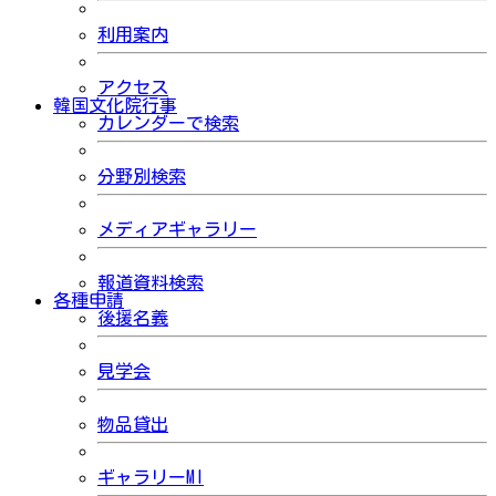
利用案内
アクセス
韓国文化院行事
カレンダーで検索
分野別検索
メディアギャラリー
報道資料検索
各種申請
後援名義
見学会
物品貸出
ギャラリーMI