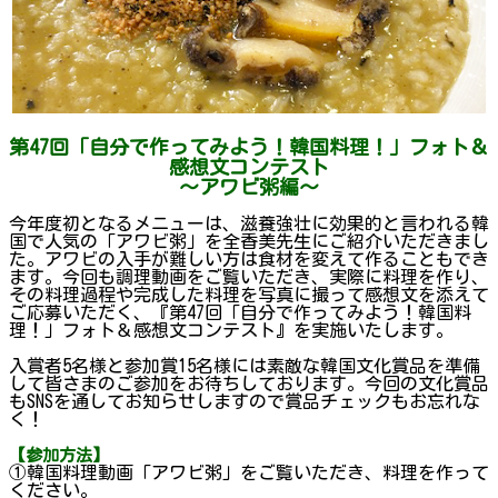
第47回「自分で作ってみよう！韓国料理！」フォト＆
感想文コンテスト
～アワビ粥編～
今年度初となるメニューは、滋養強壮に効果的と言われる韓
国で人気の「アワビ粥」を全香美先生にご紹介いただきまし
た。アワビの入手が難しい方は食材を変えて作ることもでき
ます。今回も調理動画をご覧いただき、実際に料理を作り、
その料理過程や完成した料理を写真に撮って感想文を添えて
ご応募いただく、『第47回「自分で作ってみよう！韓国料
理！」フォト＆感想文コンテスト』を実施いたします。
入賞者5名様と参加賞15名様には素敵な韓国文化賞品を準備
して皆さまのご参加をお待ちしております。今回の文化賞品
もSNSを通してお知らせしますので賞品チェックもお忘れな
く！
【参加方法】
①韓国料理動画「アワビ粥」をご覧いただき、料理を作って
ください。