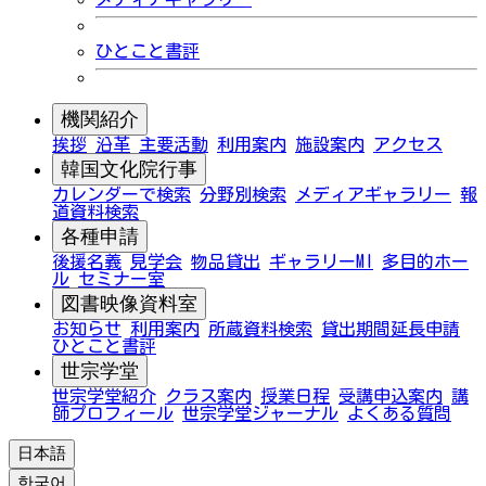
ひとこと書評
機関紹介
挨拶
沿革
主要活動
利用案内
施設案内
アクセス
韓国文化院行事
カレンダーで検索
分野別検索
メディアギャラリー
報
道資料検索
各種申請
後援名義
見学会
物品貸出
ギャラリーMI
多目的ホー
ル
セミナー室
図書映像資料室
お知らせ
利用案内
所蔵資料検索
貸出期間延長申請
ひとこと書評
世宗学堂
世宗学堂紹介
クラス案内
授業日程
受講申込案内
講
師プロフィール
世宗学堂ジャーナル
よくある質問
日本語
한국어