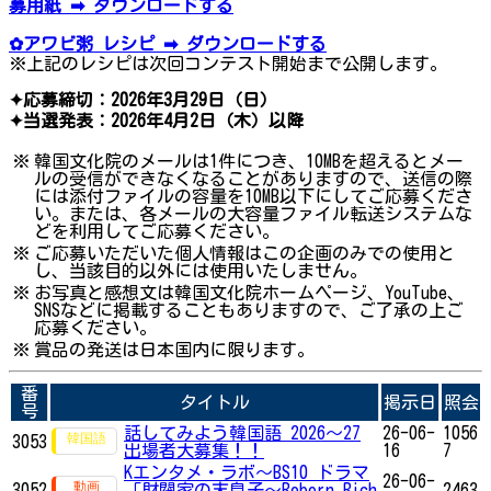
募用紙 ➡ ダウンロードする
✿アワビ粥 レシピ ➡ ダウンロードする
※上記のレシピは次回コンテスト開始まで公開します。
✦応募締切：2026年3月29日（日）
✦当選発表：2026年4月2日（木）以降
※
韓国文化院のメールは1件につき、10MBを超えるとメー
ルの受信ができなくなることがありますので、送信の際
には添付ファイルの容量を10MB以下にしてご応募くださ
い。または、各メールの大容量ファイル転送システムな
どを利用してご応募ください。
※
ご応募いただいた個人情報はこの企画のみでの使用と
し、当該目的以外には使用いたしません。
※
お写真と感想文は韓国文化院ホームページ、YouTube、
SNSなどに掲載することもありますので、ご了承の上ご
応募ください。
※
賞品の発送は日本国内に限ります。
番
タイトル
掲示日
照会
号
話してみよう韓国語 2026～27
26-06-
1056
3053
出場者大募集！！
16
7
Kエンタメ・ラボ～BS10 ドラマ
26-06-
3052
「財閥家の末息子～Reborn Rich
2463