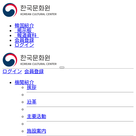
韓国紹介
掲示板
報道資料
会員登録
ログイン
ログイン
会員登録
한국어
機関紹介
挨拶
沿革
主要活動
施設案内