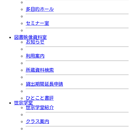
多目的ホール
セミナー室
図書映像資料室
お知らせ
利用案内
所蔵資料検索
貸出期間延長申請
ひとこと書評
世宗学堂
世宗学堂紹介
クラス案内