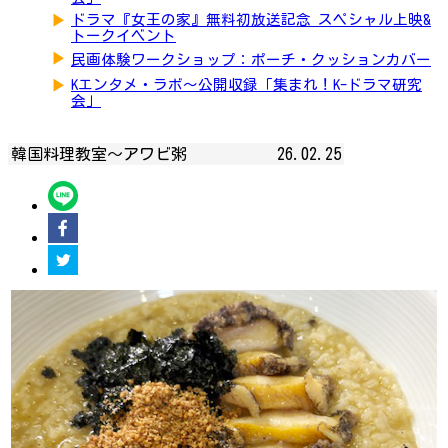
▶
ドラマ『女王の家』無料初放送記念 スペシャル上映&
トークイベント
▶
民画体験ワークショップ：ポーチ・クッションカバー
▶
Kエンタメ・ラボ～公開収録「集まれ！K-ドラマ研究
会」
韓国料理教室～アワビ粥
26.02.25