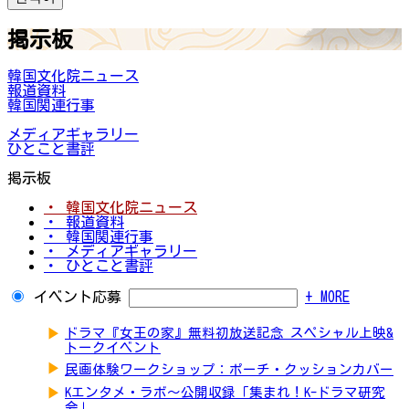
掲示板
韓国文化院ニュース
報道資料
韓国関連行事
メディアギャラリー
ひとこと書評
掲示板
・ 韓国文化院ニュース
・ 報道資料
・ 韓国関連行事
・ メディアギャラリー
・ ひとこと書評
イベント応募
+ MORE
▶
ドラマ『女王の家』無料初放送記念 スペシャル上映&
トークイベント
▶
民画体験ワークショップ：ポーチ・クッションカバー
▶
Kエンタメ・ラボ～公開収録「集まれ！K-ドラマ研究
会」