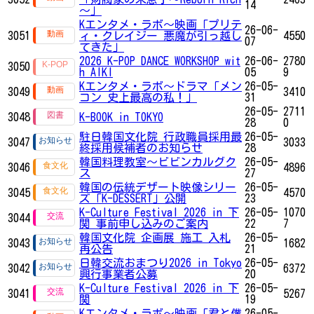
14
～」
Kエンタメ・ラボ～映画「プリテ
26-06-
3051
ィ・クレイジー 悪魔が引っ越し
4550
07
てきた」
2026 K-POP DANCE WORKSHOP wit
26-06-
2780
3050
h AIKI
05
9
Kエンタメ・ラボ～ドラマ「メン
26-05-
3049
3410
コン 史上最高の私！」
31
26-05-
2711
3048
K-BOOK in TOKYO
28
0
駐日韓国文化院 行政職員採用最
26-05-
3047
3033
終採用候補者のお知らせ
28
韓国料理教室～ビビンカルグク
26-05-
3046
4896
ス
27
韓国の伝統デザート映像シリー
26-05-
3045
4570
ズ「K-DESSERT」公開
23
K-Culture Festival 2026 in 下
26-05-
1070
3044
関 事前申し込みのご案内
22
7
韓国文化院 企画展 施工 入札
26-05-
3043
1682
再公告
21
日韓交流おまつり2026 in Tokyo
26-05-
3042
6372
興行事業者公募
20
K-Culture Festival 2026 in 下
26-05-
3041
5267
関
19
Kエンタメ・ラボ～映画「君と僕
26-05-