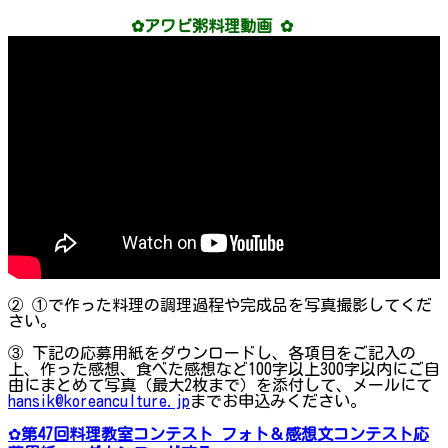
✿アワビ粥料理動画 ✿
② ①で作った料理の調理過程や完成品を写真撮影してくだ
さい。
③ 下記の応募用紙をダウンロードし、各項目をご記入の
上、作った感想、食べた感想など100字以上300字以内にご自
由にまとめて写真（最大2枚まで）を添付して、メールにて
hansik@koreanculture.jp
までお申込みください。
✿
第47回料理教室コンテスト フォト＆感想文コンテスト応