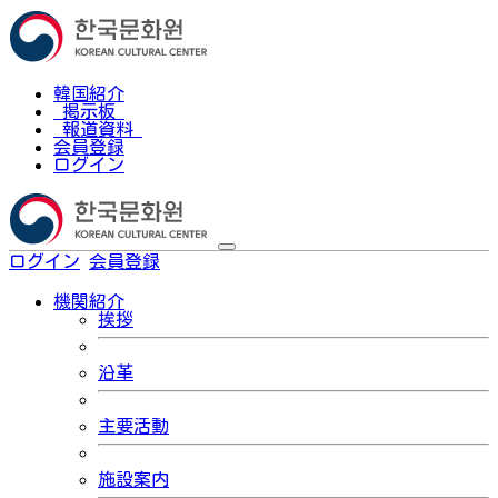
韓国紹介
掲示板
報道資料
会員登録
ログイン
ログイン
会員登録
한국어
機関紹介
挨拶
沿革
主要活動
施設案内