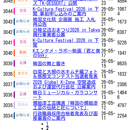
3045
4554
ズ「K-DESSERT」公開
23
K-Culture Festival 2026 in 下
26-05-
1067
3044
関 事前申し込みのご案内
22
4
韓国文化院 企画展 施工 入札
26-05-
3043
1673
再公告
21
日韓交流おまつり2026 in Tokyo
26-05-
3042
6307
興行事業者公募
20
K-Culture Festival 2026 in 下
26-05-
3041
5228
関
19
Kエンタメ・ラボ～映画「君と僕
26-05-
3040
1941
の5分」
17
26-05-
3039
韓国の舞と響き
9835
15
白菜と大根の水キムチ編フォト
26-05-
3038
1632
＆感想文コンテスト当選者発表
15
2026 Global K-Zone 空間造成
26-05-
3037
2308
および運営代行会社 公募案内
13
韓日ミュージカル・ガラコンサ
26-05-
1494
3036
ート
13
6
螺鈿漆工芸講演「韓国の螺鈿漆
26-05-
3035
4797
工芸の伝統と匠について」
12
行政職員採用合格者発表及び面
26-05-
3034
2254
接審査のご案内
11
1
2