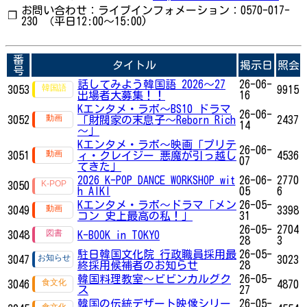
お問い合わせ：ライブインフォメーション：0570-017-
❐
230 （平日12:00～15:00)
番
タイトル
掲示日
照会
号
話してみよう韓国語 2026～27
26-06-
3053
9915
出場者大募集！！
16
Kエンタメ・ラボ～BS10 ドラマ
26-06-
3052
「財閥家の末息子～Reborn Rich
2437
14
～」
Kエンタメ・ラボ～映画「プリテ
26-06-
3051
ィ・クレイジー 悪魔が引っ越し
4536
07
てきた」
2026 K-POP DANCE WORKSHOP wit
26-06-
2770
3050
h AIKI
05
6
Kエンタメ・ラボ～ドラマ「メン
26-05-
3049
3398
コン 史上最高の私！」
31
26-05-
2704
3048
K-BOOK in TOKYO
28
3
駐日韓国文化院 行政職員採用最
26-05-
3047
3023
終採用候補者のお知らせ
28
韓国料理教室～ビビンカルグク
26-05-
3046
4870
ス
27
韓国の伝統デザート映像シリー
26-05-