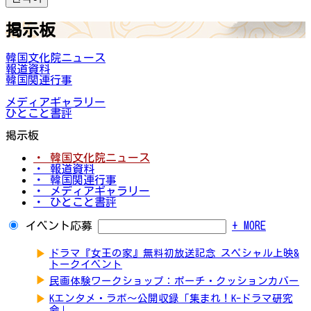
掲示板
韓国文化院ニュース
報道資料
韓国関連行事
メディアギャラリー
ひとこと書評
掲示板
・ 韓国文化院ニュース
・ 報道資料
・ 韓国関連行事
・ メディアギャラリー
・ ひとこと書評
イベント応募
+ MORE
▶
ドラマ『女王の家』無料初放送記念 スペシャル上映&
トークイベント
▶
民画体験ワークショップ：ポーチ・クッションカバー
▶
Kエンタメ・ラボ～公開収録「集まれ！K-ドラマ研究
会」