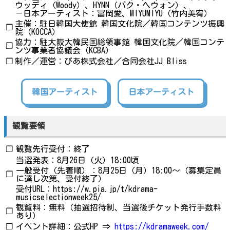
ウッディ（Woody）、HYNN（パク・ヘウォン）、
－日本アーティスト：冨岡愛、MIYUMIYU（竹内美宥）
主催：駐日韓国大使館 韓国文化院／韓国コンテンツ振興
❐
院（KOCCA）
協力：駐大阪大韓民国総領事館 韓国文化院／韓国コンテ
❐
ンツ事業者協議会（KCBA）
❐
制作／運営：ぴあ株式会社／合同会社JJ Bliss
韓国アーティスト
日本アーティスト
観覧要領
❐
観覧先行受付：終了
当選発表：8月26日（火）18:00頃
一般受付（先着順）：8月25日（月）18:00〜（募集定員
❐
に達し次第、受付終了）
受付URL：https://w.pia.jp/t/kdrama-
musicselectionweek25/
観覧料：無料（抽選招待制、当選後チケット発行手数料
❐
あり）
❐
イベント詳細：公式HP ⇒
https://kdramaweek.com/