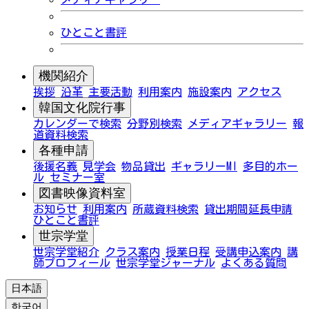
ひとこと書評
機関紹介
挨拶
沿革
主要活動
利用案内
施設案内
アクセス
韓国文化院行事
カレンダーで検索
分野別検索
メディアギャラリー
報
道資料検索
各種申請
後援名義
見学会
物品貸出
ギャラリーMI
多目的ホー
ル
セミナー室
図書映像資料室
お知らせ
利用案内
所蔵資料検索
貸出期間延長申請
ひとこと書評
世宗学堂
世宗学堂紹介
クラス案内
授業日程
受講申込案内
講
師プロフィール
世宗学堂ジャーナル
よくある質問
日本語
한국어