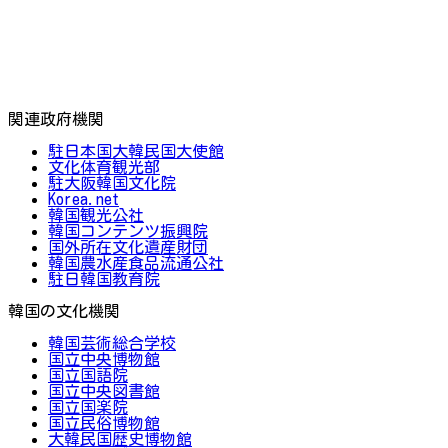
関連政府機関
駐日本国大韓民国大使館
文化体育観光部
駐大阪韓国文化院
Korea.net
韓国観光公社
韓国コンテンツ振興院
国外所在文化遺産財団
韓国農水産食品流通公社
駐日韓国教育院
韓国の文化機関
韓国芸術総合学校
国立中央博物館
国立国語院
国立中央図書館
国立国楽院
国立民俗博物館
大韓民国歴史博物館