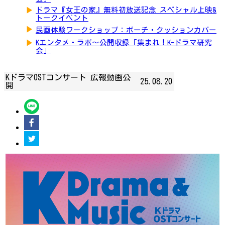
▶
ドラマ『女王の家』無料初放送記念 スペシャル上映&
トークイベント
▶
民画体験ワークショップ：ポーチ・クッションカバー
▶
Kエンタメ・ラボ～公開収録「集まれ！K-ドラマ研究
会」
KドラマOSTコンサート 広報動画公
25.08.20
開