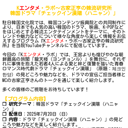
K
エンタメ
・ラボ～古家正亨の韓流研究所
韓国ドラマ「チェックイン漢陽（ハニャン）」
駐日韓国文化院では、韓国コンテンツ振興院との共同制作に
より、日本でも人気の高い韓国のドラマ、映画、K-POPなど
をはじめとする韓流エンタテインメントをテーマに、そのト
レンドや魅力などについて様々な角度から楽しく情報をお伝
えするプログラム『K
エンタメ
・ラボ～古家正亨の韓流研究
所』を当院YouTubeチャンネルにて配信しています。
今回の「K
エンタメ
・ラボ」では、王宮よりも煌びやかな朝
鮮最高の旅閣「龍天楼（ヨンチョンル）」を舞台に、それぞ
れに事情を抱えた若者4人による愛と絆と復讐を描いた青春
ロマンス時代劇ドラマ「チェックイン漢陽」（原題：체크인
한양）の見どころや魅力などを、ドラマの宣伝ご担当者様と
MCの古家正亨さんのトークを通じて楽しく紹介します。
多くの皆様のご視聴をお待ちしています！
【プログラム内容】
❐ 研究テーマ
：韓国ドラマ「チェックイン漢陽（ハニャ
ン）」
❐ 配信日
：2025年7月20日（日）
❐ 内容
：ドラマ「チェックイン漢陽（ハニャン）」の見ど
ころや魅力などを楽しく紹介します。