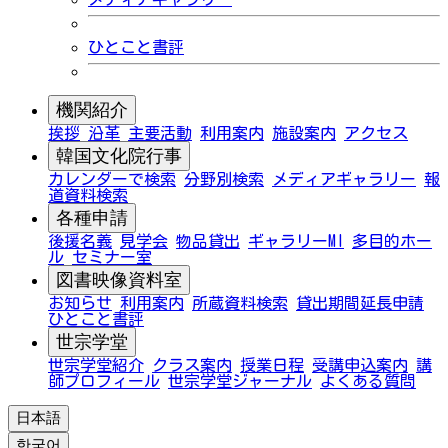
ひとこと書評
機関紹介
挨拶
沿革
主要活動
利用案内
施設案内
アクセス
韓国文化院行事
カレンダーで検索
分野別検索
メディアギャラリー
報
道資料検索
各種申請
後援名義
見学会
物品貸出
ギャラリーMI
多目的ホー
ル
セミナー室
図書映像資料室
お知らせ
利用案内
所蔵資料検索
貸出期間延長申請
ひとこと書評
世宗学堂
世宗学堂紹介
クラス案内
授業日程
受講申込案内
講
師プロフィール
世宗学堂ジャーナル
よくある質問
日本語
한국어