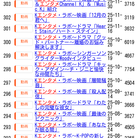
25-11-
303
＆
エンタメ
Channel K」＆「Musi
3718
30
c K」紹介
K
エンタメ
・ラボ～映画「12月の
25-11-
302
3119
君へ」
23
K
エンタメ
・ラボ～ドラマ「Hear
25-11-
301
3632
t Stain／ハート・ステイン」
16
K
エンタメ
・ラボ～ドラマ「グッ
25-10-
300
ド・パートナー～離婚のお悩み
6019
26
解決します」
K
エンタメ
・ラボ～シンガーソン
25-10-
299
4667
グライターWoodyインタビュー
19
K
エンタメ
・ラボ～ドラマ「キッ
25-10-
298
ク・アゲイン～チ・ジニと愉快
7754
12
な仲間たち」
K
エンタメ
・ラボ～映画「層間騒
25-10-
297
4504
音」
05
K
エンタメ
・ラボ～映画「殺人配
25-09-
296
3741
信」
14
K
エンタメ
・ラボ～ドラマ「わた
25-09-
295
3666
しの完璧な彼女」
07
K
エンタメ
・ラボ～映画「最後の
25-08-
294
3627
ピクニック」
31
K
エンタメ
・ラボ～映画「あなた
25-08-
293
4505
が眠る間」
24
K
エンタメ
・ラボ～K-POPの新し
25-08-