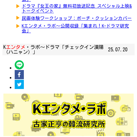
▶
ドラマ『女王の家』無料初放送記念 スペシャル上映&
トークイベント
▶
民画体験ワークショップ：ポーチ・クッションカバー
▶
Kエンタメ・ラボ～公開収録「集まれ！K-ドラマ研究
会」
K
エンタメ
・ラボ～ドラマ「チェックイン漢陽
25.07.20
（ハニャン）」