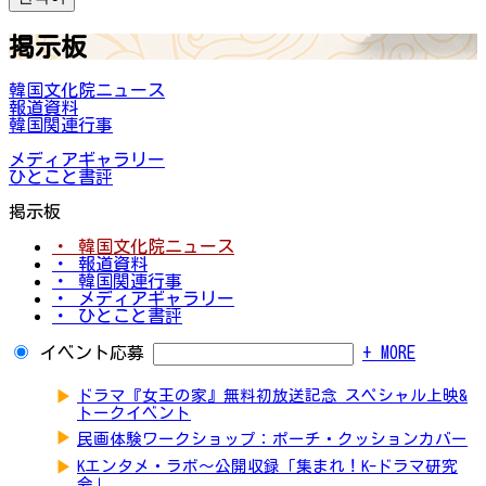
掲示板
韓国文化院ニュース
報道資料
韓国関連行事
メディアギャラリー
ひとこと書評
掲示板
・ 韓国文化院ニュース
・ 報道資料
・ 韓国関連行事
・ メディアギャラリー
・ ひとこと書評
イベント応募
+ MORE
▶
ドラマ『女王の家』無料初放送記念 スペシャル上映&
トークイベント
▶
民画体験ワークショップ：ポーチ・クッションカバー
▶
Kエンタメ・ラボ～公開収録「集まれ！K-ドラマ研究
会」