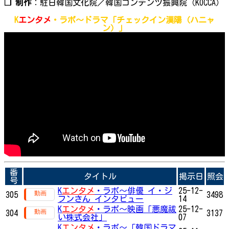
❐ 制作
：駐日韓国文化院／韓国コンテンツ振興院（KOCCA）
K
エンタメ
・ラボ～ドラマ「チェックイン漢陽（ハニャ
ン）」
番
タイトル
掲示日
照会
号
K
エンタメ
・ラボ～俳優 イ・ジ
25-12-
305
3498
フンさん インタビュー
14
K
エンタメ
・ラボ～映画「悪魔祓
25-12-
304
3137
い株式会社」
07
K
エンタメ
・ラボ～「韓国ドラマ