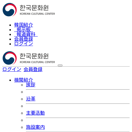
韓国紹介
掲示板
報道資料
会員登録
ログイン
ログイン
会員登録
한국어
機関紹介
挨拶
沿革
主要活動
施設案内