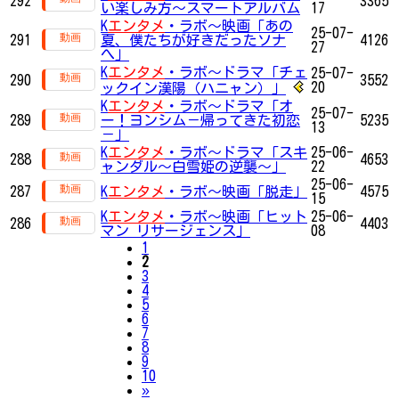
292
3365
い楽しみ方～スマートアルバム
17
K
エンタメ
・ラボ～映画「あの
25-07-
291
夏、僕たちが好きだったソナ
4126
27
へ」
K
エンタメ
・ラボ～ドラマ「チェ
25-07-
290
3552
20
ックイン漢陽（ハニャン）」
K
エンタメ
・ラボ～ドラマ「オ
25-07-
289
ー！ヨンシム－帰ってきた初恋
5235
13
－」
K
エンタメ
・ラボ～ドラマ「スキ
25-06-
288
4653
ャンダル～白雪姫の逆襲～」
22
25-06-
287
K
エンタメ
・ラボ～映画「脱走」
4575
15
K
エンタメ
・ラボ～映画「ヒット
25-06-
286
4403
マン リサージェンス」
08
1
2
3
4
5
6
7
8
9
10
Next
»