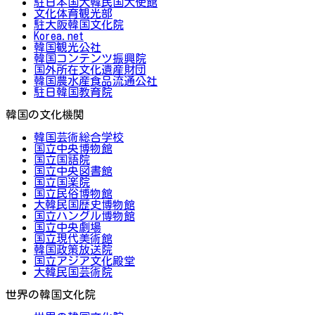
駐日本国大韓民国大使館
文化体育観光部
駐大阪韓国文化院
Korea.net
韓国観光公社
韓国コンテンツ振興院
国外所在文化遺産財団
韓国農水産食品流通公社
駐日韓国教育院
韓国の文化機関
韓国芸術総合学校
国立中央博物館
国立国語院
国立中央図書館
国立国楽院
国立民俗博物館
大韓民国歴史博物館
国立ハングル博物館
国立中央劇場
国立現代美術館
韓国政策放送院
国立アジア文化殿堂
大韓民国芸術院
世界の韓国文化院