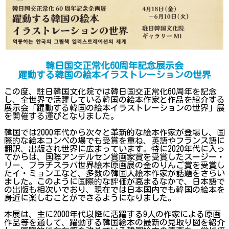
韓日国交正常化60周年記念展示会
躍動する韓国の絵本イラストレーションの世界
この度、駐日韓国文化院では韓日国交正常化60周年を記念
し、全世界で活躍している韓国の絵本作家と作品を紹介する
展示会「躍動する韓国の絵本イラストレーションの世界」展
を開催する運びとなりました。
韓国では2000年代から次々と革新的な絵本作家が登場し、国
際的な絵本コンペの場でも受賞を重ね、英語やフランス語に
翻訳、出版され世界に広まっています。特に2020年代に入っ
てからは、国際アンデルセン賞画家賞を受賞したスージー・
リー、ブラチスラバ世界絵本原画展の金のりんご賞を受賞し
たイ・ミョンエなど、多数の韓国人絵本作家が話題をさらい
ました。このように国際的な評価が高まるなかで、日本語で
の出版も相次いでおり、現在では日本国内でも韓国の絵本を
身近に楽しむことができるようになりました。
本展は、主に2000年代以降に活躍する9人の作家による原画
作品等を通して、躍動する韓国絵本の最新の見取り図を紹介