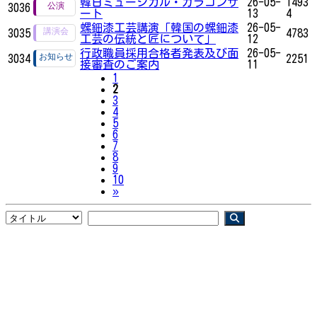
韓日ミュージカル・ガラコンサ
26-05-
1493
3036
ート
13
4
螺鈿漆工芸講演「韓国の螺鈿漆
26-05-
3035
4783
工芸の伝統と匠について」
12
行政職員採用合格者発表及び面
26-05-
3034
2251
接審査のご案内
11
1
2
3
4
5
6
7
8
9
10
Next
»