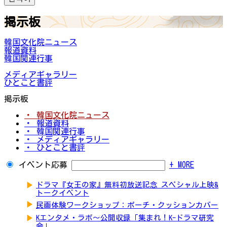
掲示板
韓国文化院ニュース
報道資料
韓国関連行事
メディアギャラリー
ひとこと書評
掲示板
・ 韓国文化院ニュース
・ 報道資料
・ 韓国関連行事
・ メディアギャラリー
・ ひとこと書評
イベント応募
+ MORE
▶
ドラマ『女王の家』無料初放送記念 スペシャル上映&
トークイベント
▶
民画体験ワークショップ：ポーチ・クッションカバー
▶
Kエンタメ・ラボ～公開収録「集まれ！K-ドラマ研究
会」