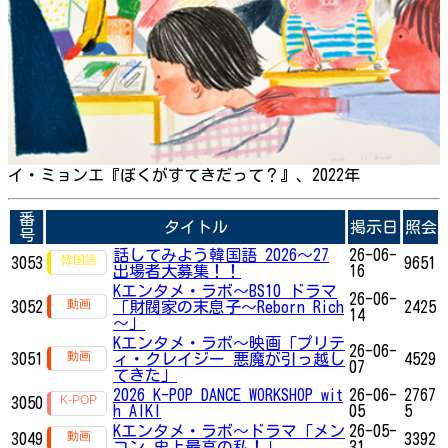
イ・ミョンエ『ぼくがすてきだって？』、2022年
番
タイトル
掲示日
照会
号
話してみよう韓国語 2026～27
26-06-
3053
9651
出場者大募集！！
16
Kエンタメ・ラボ～BS10 ドラマ
26-06-
3052
「財閥家の末息子～Reborn Rich
2425
14
～」
Kエンタメ・ラボ～映画「プリテ
26-06-
3051
ィ・クレイジー 悪魔が引っ越し
4529
07
てきた」
2026 K-POP DANCE WORKSHOP wit
26-06-
2767
3050
h AIKI
05
5
Kエンタメ・ラボ～ドラマ「メン
26-05-
3049
3392
コン 史上最高の私！」
31