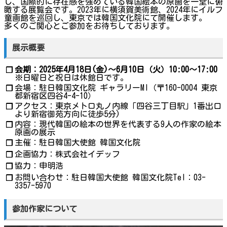
し、国際的に存在感を強めている韓国絵本の原画を一堂に俯
瞰する展覧会です。2023年に横須賀美術館、2024年にイルフ
童画館を巡回し、東京では韓国文化院にて開催します。
多くのご関心とご参加をお待ちしております。
展示概要
会期：2025年4月18日(金)～6月10日（火）10:00～17:00
❐
※日曜日と祝日は休館日です。
会場：駐日韓国文化院 ギャラリーMI（〒160-0004 東京
❐
都新宿区四谷4-4-10）
アクセス：東京メトロ丸ノ内線「四谷三丁目駅」1番出口
❐
より新宿御苑方向に徒歩5分)
内容：現代韓国の絵本の世界を代表する9人の作家の絵本
❐
原画の展示
主催：駐日韓国大使館 韓国文化院
❐
企画協力：株式会社イデッフ
❐
協力：申明浩
❐
お問い合わせ：駐日韓国大使館 韓国文化院Tel：03-
❐
3357-5970
参加作家について