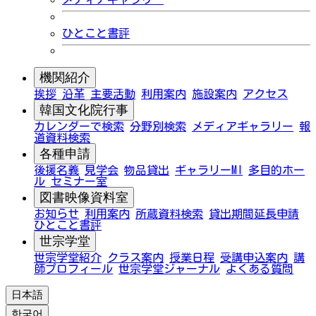
ひとこと書評
機関紹介
挨拶
沿革
主要活動
利用案内
施設案内
アクセス
韓国文化院行事
カレンダーで検索
分野別検索
メディアギャラリー
報
道資料検索
各種申請
後援名義
見学会
物品貸出
ギャラリーMI
多目的ホー
ル
セミナー室
図書映像資料室
お知らせ
利用案内
所蔵資料検索
貸出期間延長申請
ひとこと書評
世宗学堂
世宗学堂紹介
クラス案内
授業日程
受講申込案内
講
師プロフィール
世宗学堂ジャーナル
よくある質問
日本語
한국어