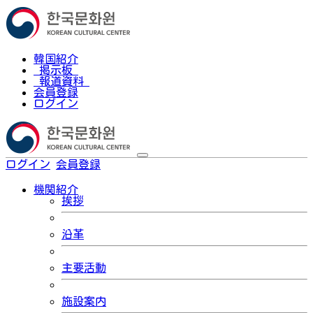
韓国紹介
掲示板
報道資料
会員登録
ログイン
ログイン
会員登録
한국어
機関紹介
挨拶
沿革
主要活動
施設案内