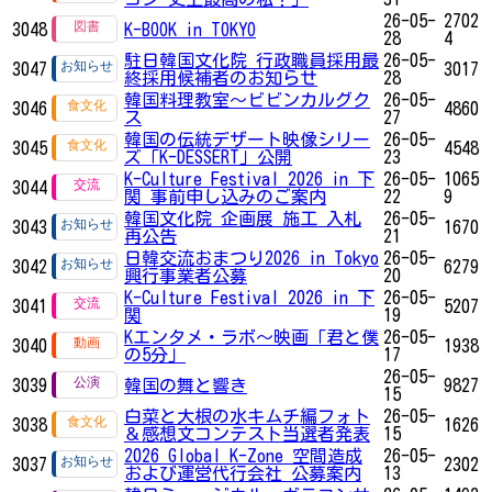
26-05-
2702
3048
K-BOOK in TOKYO
28
4
駐日韓国文化院 行政職員採用最
26-05-
3047
3017
終採用候補者のお知らせ
28
韓国料理教室～ビビンカルグク
26-05-
3046
4860
ス
27
韓国の伝統デザート映像シリー
26-05-
3045
4548
ズ「K-DESSERT」公開
23
K-Culture Festival 2026 in 下
26-05-
1065
3044
関 事前申し込みのご案内
22
9
韓国文化院 企画展 施工 入札
26-05-
3043
1670
再公告
21
日韓交流おまつり2026 in Tokyo
26-05-
3042
6279
興行事業者公募
20
K-Culture Festival 2026 in 下
26-05-
3041
5207
関
19
Kエンタメ・ラボ～映画「君と僕
26-05-
3040
1938
の5分」
17
26-05-
3039
韓国の舞と響き
9827
15
白菜と大根の水キムチ編フォト
26-05-
3038
1626
＆感想文コンテスト当選者発表
15
2026 Global K-Zone 空間造成
26-05-
3037
2302
および運営代行会社 公募案内
13