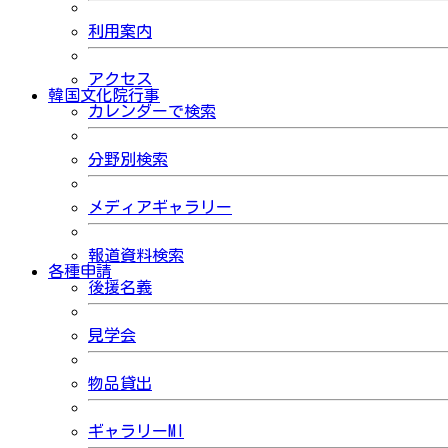
利用案内
アクセス
韓国文化院行事
カレンダーで検索
分野別検索
メディアギャラリー
報道資料検索
各種申請
後援名義
見学会
物品貸出
ギャラリーMI