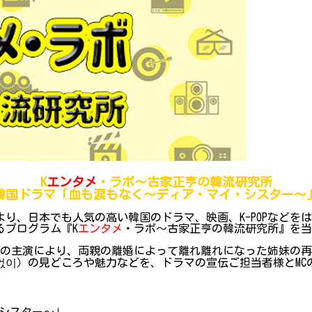
K
エンタメ
・ラボ～古家正亨の韓流研究所
韓国ドラマ「血も涙もなく～ディア・マイ・シスター～
り、日本でも人気の高い韓国のドラマ、映画、K-POPなどを
るプログラム『K
エンタメ
・ラボ～古家正亨の韓流研究所』を当院
の主演により、両親の離婚によって離れ離れになった姉妹の再
없이）の見どころや魅力などを、ドラマの宣伝ご担当者様とM
シスター～」