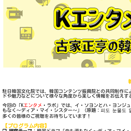
駐日韓国文化院では、韓国コンテンツ振興院との共同制作によ
ドや魅力などについて様々な角度から楽しく情報をお伝えす
今回の「K
エンタメ
・ラボ」では、イ・ソヨンとハ・ヨンジュ
もなく～ディア・マイ・シスター～」（原題：피도 눈물도 
多くの皆様のご視聴をお待ちしています！
【プログラム内容】
❐ 研究テーマ
：韓国ドラマ「血も涙もなく～ディア・マイ・