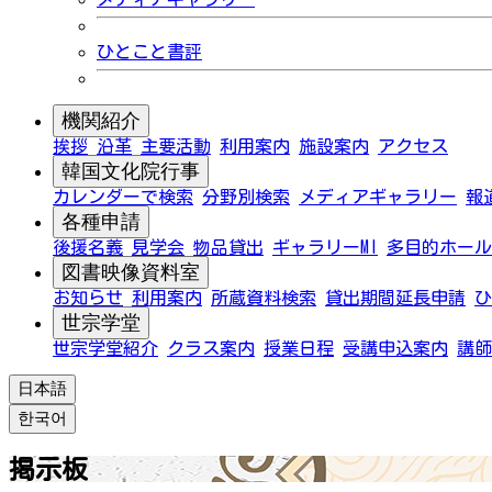
ひとこと書評
機関紹介
挨拶
沿革
主要活動
利用案内
施設案内
アクセス
韓国文化院行事
カレンダーで検索
分野別検索
メディアギャラリー
報
各種申請
後援名義
見学会
物品貸出
ギャラリーMI
多目的ホール
図書映像資料室
お知らせ
利用案内
所蔵資料検索
貸出期間延長申請
ひ
世宗学堂
世宗学堂紹介
クラス案内
授業日程
受講申込案内
講師
日本語
한국어
掲示板