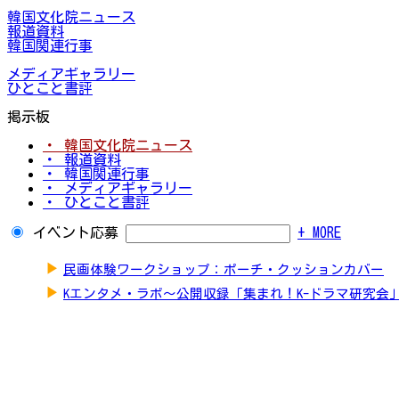
韓国文化院ニュース
報道資料
韓国関連行事
メディアギャラリー
ひとこと書評
掲示板
・ 韓国文化院ニュース
・ 報道資料
・ 韓国関連行事
・ メディアギャラリー
・ ひとこと書評
イベント応募
+ MORE
▶
民画体験ワークショップ：ポーチ・クッションカバー
▶
Kエンタメ・ラボ～公開収録「集まれ！K-ドラマ研究会