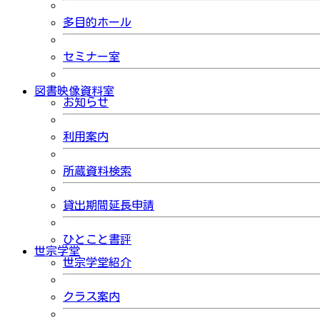
多目的ホール
セミナー室
図書映像資料室
お知らせ
利用案内
所蔵資料検索
貸出期間延長申請
ひとこと書評
世宗学堂
世宗学堂紹介
クラス案内