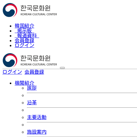
韓国紹介
掲示板
報道資料
会員登録
ログイン
ログイン
会員登録
한국어
機関紹介
挨拶
沿革
主要活動
施設案内