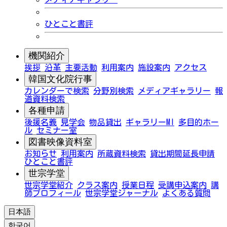
ひとこと書評
機関紹介
挨拶
沿革
主要活動
利用案内
施設案内
アクセス
韓国文化院行事
カレンダーで検索
分野別検索
メディアギャラリー
報
道資料検索
各種申請
後援名義
見学会
物品貸出
ギャラリーMI
多目的ホー
ル
セミナー室
図書映像資料室
お知らせ
利用案内
所蔵資料検索
貸出期間延長申請
ひとこと書評
世宗学堂
世宗学堂紹介
クラス案内
授業日程
受講申込案内
講
師プロフィール
世宗学堂ジャーナル
よくある質問
日本語
한국어