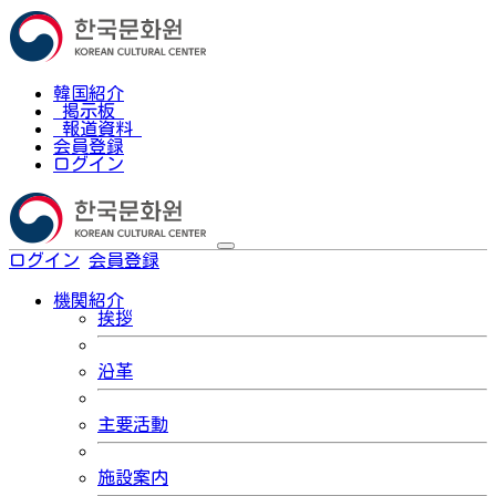
韓国紹介
掲示板
報道資料
会員登録
ログイン
ログイン
会員登録
한국어
機関紹介
挨拶
沿革
主要活動
施設案内