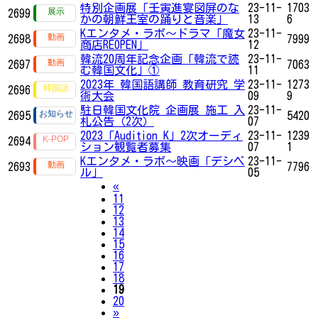
特別企画展「壬寅進宴図屏のな
23-11-
1703
2699
かの朝鮮王室の踊りと音楽」
13
6
Kエンタメ・ラボ～ドラマ「魔女
23-11-
2698
7999
商店REOPEN」
12
韓流20周年記念企画「韓流で読
23-11-
2697
7063
む韓国文化」①
11
2023年 韓国語講師 教育研究 学
23-11-
1273
2696
術大会
09
9
駐日韓国文化院 企画展 施工 入
23-11-
2695
5420
札公告（2次）
07
2023「Audition K」2次オーディ
23-11-
1239
2694
ション観覧者募集
07
1
Kエンタメ・ラボ～映画「デシベ
23-11-
2693
7796
ル」
05
Previous
«
11
12
13
14
15
16
17
18
19
20
Next
»