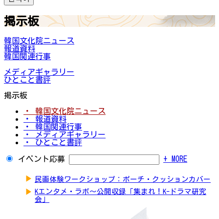
掲示板
韓国文化院ニュース
報道資料
韓国関連行事
メディアギャラリー
ひとこと書評
掲示板
・ 韓国文化院ニュース
・ 報道資料
・ 韓国関連行事
・ メディアギャラリー
・ ひとこと書評
イベント応募
+ MORE
▶
民画体験ワークショップ：ポーチ・クッションカバー
▶
Kエンタメ・ラボ～公開収録「集まれ！K-ドラマ研究
会」