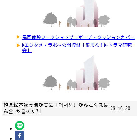
▶
民画体験ワークショップ：ポーチ・クッションカバー
▶
Kエンタメ・ラボ～公開収録「集まれ！K-ドラマ研究
会」
韓国絵本読み聞かせ会「어서와! かんこくえほ
23.10.30
ん은 처음이지?」