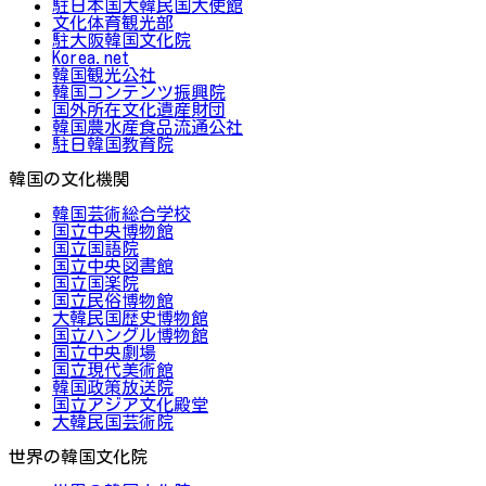
駐日本国大韓民国大使館
文化体育観光部
駐大阪韓国文化院
Korea.net
韓国観光公社
韓国コンテンツ振興院
国外所在文化遺産財団
韓国農水産食品流通公社
駐日韓国教育院
韓国の文化機関
韓国芸術総合学校
国立中央博物館
国立国語院
国立中央図書館
国立国楽院
国立民俗博物館
大韓民国歴史博物館
国立ハングル博物館
国立中央劇場
国立現代美術館
韓国政策放送院
国立アジア文化殿堂
大韓民国芸術院
世界の韓国文化院