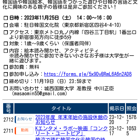
韓国語や韓国絵本、韓国語をつかった遊びや日韓の言語と文
化に興味のある親子の皆様は是非ご参加ください！
日時：2023年11月25日（土） 14：00～16：00
❐
会場：駐日韓国文化院（東京都新宿区四谷4-4-10）
❐
アクセス：東京メトロ丸ノ内線「四谷三丁目駅」1番出口
❐
より新宿御苑方向に徒歩5分
対象：1歳～9歳くらい（保護者同伴）
❐
内容：絵本読み聞かせ、アクティビティ
❐
※読み聞かせに参加できない小さなお子様は大学生が一
緒に遊びます。
参加費：無料
❐
参加申し込み：
https://forms.gle/5x9DvBRmL6A6n2AD8
❐
締め切り：11月19日（日）23:59まで
❐
お問い合わせ：城西国際大学 准教授 中川正臣
❐
（masaomin55@gmail.com）
番
タイトル
掲示日
照会
号
2023年度 年末年始の施設休館の
23-12-
1578
2712
お知らせ
20
7
Kエンタメ・ラボ～映画「コンク
23-12-
1053
2711
リート・ユートピア」
17
5
韓流で読む韓国文化⑥韓国の時