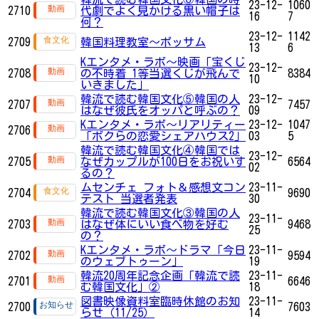
23-12-
1060
2710
代劇でよく見かける黒い帽子は
16
7
何？
23-12-
1142
2709
韓国料理教室～ポッサム
13
6
Kエンタメ・ラボ～映画「宝くじ
23-12-
2708
の不時着 1等当選くじが飛んで
8384
10
いきました」
韓流で読む韓国文化⑤韓国の人
23-12-
2707
7457
はなぜ彼氏をオッパと呼ぶの？
09
Kエンタメ・ラボ～リアリティー
23-12-
1047
2706
「ボクらの恋愛シェアハウス2」
03
5
韓流で読む韓国文化④韓国では
23-12-
2705
なぜカップルが100日をお祝いす
6564
02
るの？
ムセンチェ フォト＆感想文コン
23-11-
2704
9690
テスト 当選者発表
30
韓流で読む韓国文化③韓国の人
23-11-
2703
はなぜ体にいい食べ物を好む
9468
25
の？
Kエンタメ・ラボ～ドラマ「今日
23-11-
2702
9594
のウェブトゥーン」
19
韓流20周年記念企画「韓流で読
23-11-
2701
6646
む韓国文化」②
18
図書映像資料室臨時休館のお知
23-11-
2700
7603
らせ（11/25）
14