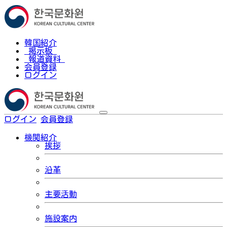
韓国紹介
掲示板
報道資料
会員登録
ログイン
ログイン
会員登録
한국어
機関紹介
挨拶
沿革
主要活動
施設案内