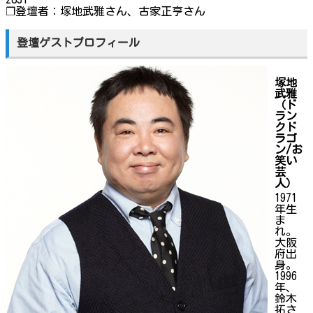
❐登壇者：塚地武雅さん、古家正亨さん
登壇ゲストプロフィール
塚地
武雅
（ド
ラン
クド
ラゴ
ン/お
笑い
芸
人）
1971
年生
ま
れ。
大阪
府出
身。
1996
年、
鈴木
拓さ