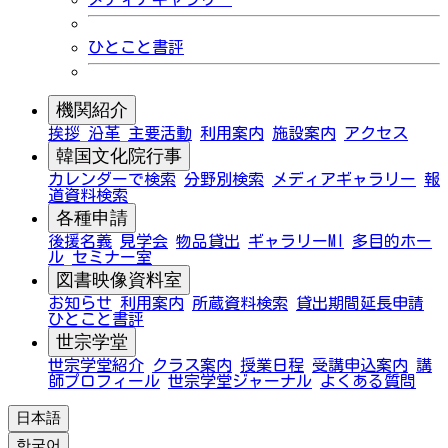
ひとこと書評
機関紹介
挨拶
沿革
主要活動
利用案内
施設案内
アクセス
韓国文化院行事
カレンダーで検索
分野別検索
メディアギャラリー
報
道資料検索
各種申請
後援名義
見学会
物品貸出
ギャラリーMI
多目的ホー
ル
セミナー室
図書映像資料室
お知らせ
利用案内
所蔵資料検索
貸出期間延長申請
ひとこと書評
世宗学堂
世宗学堂紹介
クラス案内
授業日程
受講申込案内
講
師プロフィール
世宗学堂ジャーナル
よくある質問
日本語
한국어