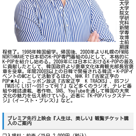
大学
大学
院文
学研
究科
新聞
学専
攻博
士前
期課
程修了。1998年韓国留学。帰国後、2000年より札幌のFM局
NORTHWAVEで日本初のK-POP専門番組のDJとして、本格的に
K-POPを紹介し始める。2009年には日本におけるK-POPの普及
に貢献したとして、韓国政府より褒章文化体育観光部長官褒
章を受章。年間200回以上の日韓で開催される韓流・K-POPイ
ベントのMCとして活動するほか、NHK R1『古家正亨の
POP★A』、ニッポン放送『古家正亨 K TRACKS』、BSフジ
『MUSIC LIST～OSTって何？』など多くのラジオ、テレビ番
組や雑誌連載、著作物、SNS、YouTubeを通して韓国の大衆
文化の魅力を伝え続けている。近著に『K-POPバックステー
ジ』(イースト・プレス)』など。
プレミア先行上映会『人生は、美しい』観覧チケット購
入のご案内
❐入場料：前売／当日 2,000円（税込）