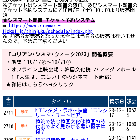
※チケットはシネマート新宿の窓口、及びシネマート新宿の
チケット予約システムにて10月7日（土）10：00より販売開
始
★シネマート新宿 チケット予約システム
➡
https://www.cinemart-
ticket.jp/shinjuku/schedule/index.php
※ 前売券が完売となった場合には当日券の販売は行いませ
んので、予めご了承ください。
「コリアン･シネマ･ウィーク2023」開催概要
・期間：10/17㊋～10/21㊏
・オフライン上映会場：韓国文化院 ハンマダンホール
（『人生は、美しい』のみシネマート新宿）
★
詳細はこちらへ➡クリック
番
タイトル
掲示日
照会
号
Kエンタメ・ラボ～映画「コンク
23-12-
1052
2711
リート・ユートピア」
17
4
韓流で読む韓国文化⑥韓国の時
23-12-
1059
2710
代劇でよく見かける黒い帽子は
16
8
何？
23-12-
1141