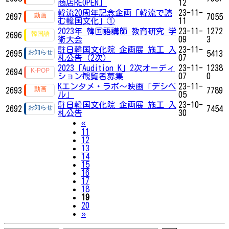
商店REOPEN」
12
韓流20周年記念企画「韓流で読
23-11-
2697
7055
む韓国文化」①
11
2023年 韓国語講師 教育研究 学
23-11-
1272
2696
術大会
09
3
駐日韓国文化院 企画展 施工 入
23-11-
2695
5413
札公告（2次）
07
2023「Audition K」2次オーディ
23-11-
1238
2694
ション観覧者募集
07
0
Kエンタメ・ラボ～映画「デシベ
23-11-
2693
7789
ル」
05
駐日韓国文化院 企画展 施工 入
23-10-
2692
7454
札公告
30
Previous
«
11
12
13
14
15
16
17
18
19
20
Next
»