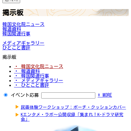
掲示板
韓国文化院ニュース
報道資料
韓国関連行事
メディアギャラリー
ひとこと書評
掲示板
・ 韓国文化院ニュース
・ 報道資料
・ 韓国関連行事
・ メディアギャラリー
・ ひとこと書評
イベント応募
+ MORE
▶
民画体験ワークショップ：ポーチ・クッションカバー
▶
Kエンタメ・ラボ～公開収録「集まれ！K-ドラマ研究
会」