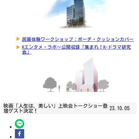
▶
民画体験ワークショップ：ポーチ・クッションカバー
▶
Kエンタメ・ラボ～公開収録「集まれ！K-ドラマ研究
会」
映画「人生は、美しい」上映会トークショー登
23.10.05
壇ゲスト決定！