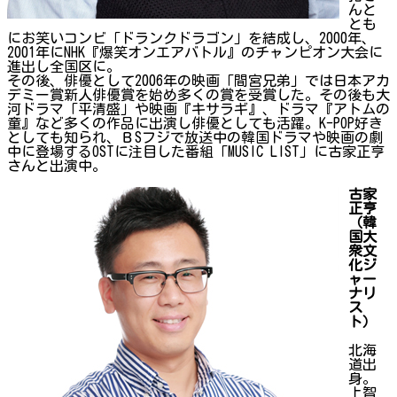
んと
とも
にお笑いコンビ「ドランクドラゴン」を結成し、2000年、
2001年にNHK『爆笑オンエアバトル』のチャンピオン大会に
進出し全国区に。
その後、俳優として2006年の映画「間宮兄弟」では日本アカ
デミー賞新人俳優賞を始め多くの賞を受賞した。その後も大
河ドラマ「平清盛」や映画『キサラギ』、ドラマ『アトムの
童』など多くの作品に出演し俳優としても活躍。K-POP好き
としても知られ、ＢSフジで放送中の韓国ドラマや映画の劇
中に登場するOSTに注目した番組「MUSIC LIST」に古家正亨
さんと出演中。
古家
正亨
（韓
国大
衆文
化ジ
ャー
ナリ
ス
ト）
北海
道出
身。
上智