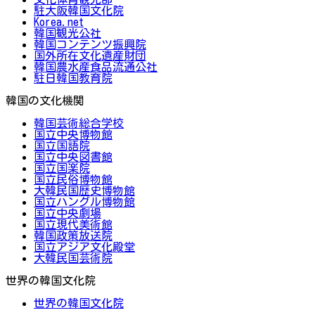
駐大阪韓国文化院
Korea.net
韓国観光公社
韓国コンテンツ振興院
国外所在文化遺産財団
韓国農水産食品流通公社
駐日韓国教育院
韓国の文化機関
韓国芸術総合学校
国立中央博物館
国立国語院
国立中央図書館
国立国楽院
国立民俗博物館
大韓民国歴史博物館
国立ハングル博物館
国立中央劇場
国立現代美術館
韓国政策放送院
国立アジア文化殿堂
大韓民国芸術院
世界の韓国文化院
世界の韓国文化院