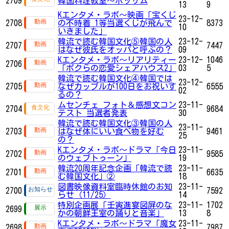
2709
韓国料理教室～ポッサム
13
9
Kエンタメ・ラボ～映画「宝くじ
23-12-
2708
の不時着 1等当選くじが飛んで
8373
10
いきました」
韓流で読む韓国文化⑤韓国の人
23-12-
2707
7447
はなぜ彼氏をオッパと呼ぶの？
09
Kエンタメ・ラボ～リアリティー
23-12-
1046
2706
「ボクらの恋愛シェアハウス2」
03
5
韓流で読む韓国文化④韓国では
23-12-
2705
なぜカップルが100日をお祝いす
6555
02
るの？
ムセンチェ フォト＆感想文コン
23-11-
2704
9684
テスト 当選者発表
30
韓流で読む韓国文化③韓国の人
23-11-
2703
はなぜ体にいい食べ物を好む
9461
25
の？
Kエンタメ・ラボ～ドラマ「今日
23-11-
2702
9585
のウェブトゥーン」
19
韓流20周年記念企画「韓流で読
23-11-
2701
6635
む韓国文化」②
18
図書映像資料室臨時休館のお知
23-11-
2700
7592
らせ（11/25）
14
特別企画展「壬寅進宴図屏のな
23-11-
1702
2699
かの朝鮮王室の踊りと音楽」
13
8
Kエンタメ・ラボ～ドラマ「魔女
23-11-
2698
7987