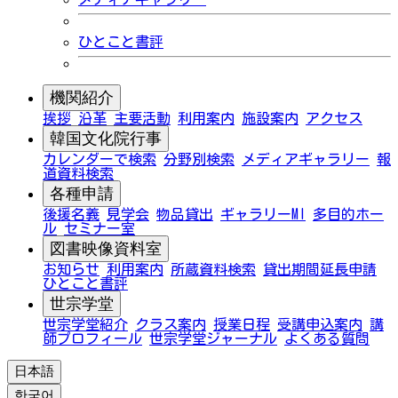
ひとこと書評
機関紹介
挨拶
沿革
主要活動
利用案内
施設案内
アクセス
韓国文化院行事
カレンダーで検索
分野別検索
メディアギャラリー
報
道資料検索
各種申請
後援名義
見学会
物品貸出
ギャラリーMI
多目的ホー
ル
セミナー室
図書映像資料室
お知らせ
利用案内
所蔵資料検索
貸出期間延長申請
ひとこと書評
世宗学堂
世宗学堂紹介
クラス案内
授業日程
受講申込案内
講
師プロフィール
世宗学堂ジャーナル
よくある質問
日本語
한국어