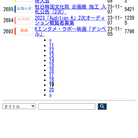
術大会
09
3
駐日韓国文化院 企画展 施工 入
23-11-
2695
5421
札公告（2次）
07
2023「Audition K」2次オーディ
23-11-
1239
2694
ション観覧者募集
07
5
Kエンタメ・ラボ～映画「デシベ
23-11-
2693
7796
ル」
05
Previous
«
11
12
13
14
15
16
17
18
19
20
Next
»