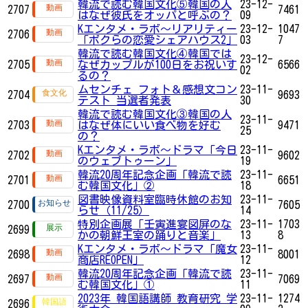
韓流で読む韓国文化⑤韓国の人
23-12-
2707
7461
はなぜ彼氏をオッパと呼ぶの？
09
Kエンタメ・ラボ～リアリティー
23-12-
1047
2706
「ボクらの恋愛シェアハウス2」
03
7
韓流で読む韓国文化④韓国では
23-12-
2705
なぜカップルが100日をお祝いす
6566
02
るの？
ムセンチェ フォト＆感想文コン
23-11-
2704
9693
テスト 当選者発表
30
韓流で読む韓国文化③韓国の人
23-11-
2703
はなぜ体にいい食べ物を好む
9471
25
の？
Kエンタメ・ラボ～ドラマ「今日
23-11-
2702
9602
のウェブトゥーン」
19
韓流20周年記念企画「韓流で読
23-11-
2701
6651
む韓国文化」②
18
図書映像資料室臨時休館のお知
23-11-
2700
7605
らせ（11/25）
14
特別企画展「壬寅進宴図屏のな
23-11-
1703
2699
かの朝鮮王室の踊りと音楽」
13
8
Kエンタメ・ラボ～ドラマ「魔女
23-11-
2698
8001
商店REOPEN」
12
韓流20周年記念企画「韓流で読
23-11-
2697
7069
む韓国文化」①
11
2023年 韓国語講師 教育研究 学
23-11-
1274
2696