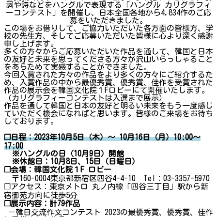
詞や詩などをハングルで表現する「ハングル カリグラフィ
ーコンテスト」を開催し、日本全国各地から4,834作のご応
募をいただきました。
この場をお借りして、ご協力いただいた各方面の皆様方、学
校の先生方、そしてご応募いただいた皆様に心より深く感謝
申し上げます。
多くの方々からご応募いただいた作品を通して、韓国と日本
の友好と未来を思ってくださる方々が沢山いらっしゃること
をあらためて実感することができました。
今回入賞された方々の作品をより多くの方々にご紹介するた
め、入賞作品の中から最優秀賞、優秀賞、佳作を受賞された
作品の展示会を韓国文化院１Fロビーにて開催いたします。
（カリグラフィーコンテストは入選まで展示）
作品を通して韓国と日本の友好と明るい未来をもう一度感じ
ていただく機会になればと思います。皆様のご来場をお待ち
しております。
❐
日程：2023年10月5日（木）～ 10月16日（月）10:00～
17:00
※ハングルの日（10月9日）開館
※休館日：10月8日、15日（日曜日）
❐会場：韓国文化院１F ロビー
〒160-0004東京都新宿区四谷4-4-10 Tel：03-3357-5970
❐アクセス：東京メトロ 丸ノ内線「四谷三丁目」駅から新
宿御苑方向に徒歩5分
❐展示内容：計79作品
－韓日交流作文コンテスト 2023の最優秀賞、優秀賞、佳作