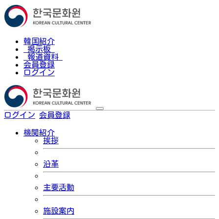
韓国紹介
掲示板
報道資料
会員登録
ログイン
ログイン
会員登録
한국어
機関紹介
挨拶
沿革
主要活動
施設案内