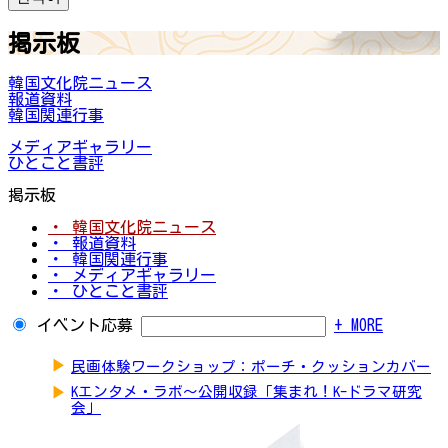
掲示板
韓国文化院ニュース
報道資料
韓国関連行事
メディアギャラリー
ひとこと書評
掲示板
・ 韓国文化院ニュース
・ 報道資料
・ 韓国関連行事
・ メディアギャラリー
・ ひとこと書評
イベント応募
+ MORE
▶
民画体験ワークショップ：ポーチ・クッションカバー
▶
Kエンタメ・ラボ～公開収録「集まれ！K-ドラマ研究
会」