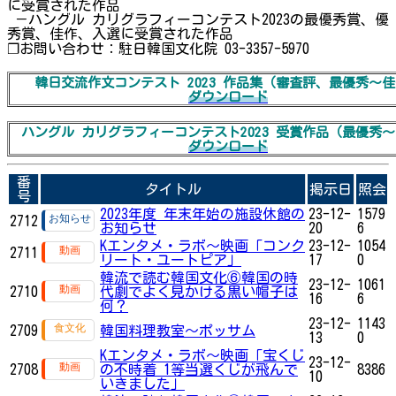
に受賞された作品
－ハングル カリグラフィーコンテスト2023の最優秀賞、優
秀賞、佳作、入選に受賞された作品
❐お問い合わせ：駐日韓国文化院 03-3357-5970
韓日交流作文コンテスト 2023 作品集（審査評、最優秀～
ダウンロード
ハングル カリグラフィーコンテスト2023 受賞作品（最優秀
ダウンロード
番
タイトル
掲示日
照会
号
2023年度 年末年始の施設休館の
23-12-
1579
2712
お知らせ
20
6
Kエンタメ・ラボ～映画「コンク
23-12-
1054
2711
リート・ユートピア」
17
0
韓流で読む韓国文化⑥韓国の時
23-12-
1061
2710
代劇でよく見かける黒い帽子は
16
6
何？
23-12-
1143
2709
韓国料理教室～ポッサム
13
0
Kエンタメ・ラボ～映画「宝くじ
23-12-
2708
の不時着 1等当選くじが飛んで
8386
10
いきました」