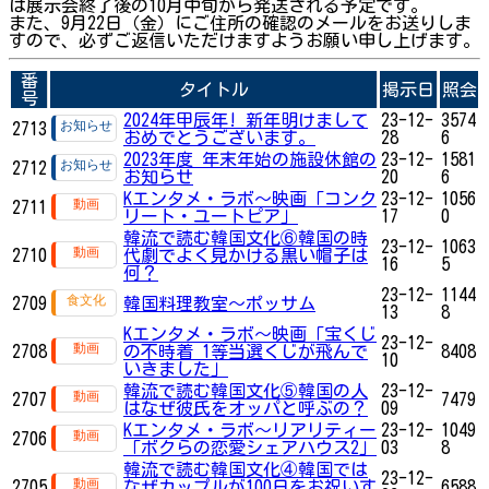
は展示会終了後の10月中旬から発送される予定です。
また、9月22日（金）にご住所の確認のメールをお送りしま
すので、必ずご返信いただけますようお願い申し上げます。
番
タイトル
掲示日
照会
号
2024年甲辰年! 新年明けまして
23-12-
3574
2713
おめでとうございます。
28
6
2023年度 年末年始の施設休館の
23-12-
1581
2712
お知らせ
20
6
Kエンタメ・ラボ～映画「コンク
23-12-
1056
2711
リート・ユートピア」
17
0
韓流で読む韓国文化⑥韓国の時
23-12-
1063
2710
代劇でよく見かける黒い帽子は
16
5
何？
23-12-
1144
2709
韓国料理教室～ポッサム
13
8
Kエンタメ・ラボ～映画「宝くじ
23-12-
2708
の不時着 1等当選くじが飛んで
8408
10
いきました」
韓流で読む韓国文化⑤韓国の人
23-12-
2707
7479
はなぜ彼氏をオッパと呼ぶの？
09
Kエンタメ・ラボ～リアリティー
23-12-
1049
2706
「ボクらの恋愛シェアハウス2」
03
8
韓流で読む韓国文化④韓国では
23-12-
2705
なぜカップルが100日をお祝いす
6588