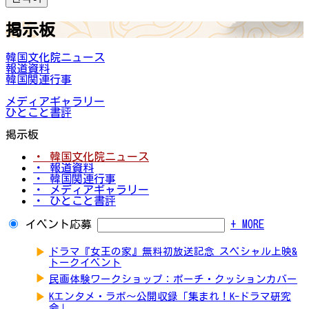
掲示板
韓国文化院ニュース
報道資料
韓国関連行事
メディアギャラリー
ひとこと書評
掲示板
・ 韓国文化院ニュース
・ 報道資料
・ 韓国関連行事
・ メディアギャラリー
・ ひとこと書評
イベント応募
+ MORE
▶
ドラマ『女王の家』無料初放送記念 スペシャル上映&
トークイベント
▶
民画体験ワークショップ：ポーチ・クッションカバー
▶
Kエンタメ・ラボ～公開収録「集まれ！K-ドラマ研究
会」