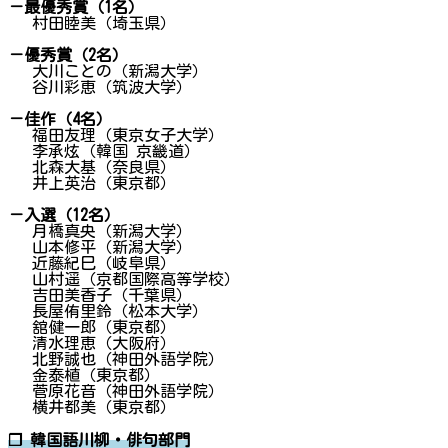
－最優秀賞（1名）
村田睦美（埼玉県）
－優秀賞（2名）
大川ことの（新潟大学）
谷川彩恵（筑波大学）
－佳作（4名）
福田友理（東京女子大学）
李承炫（韓国 京畿道）
北森大基（奈良県）
井上英治（東京都）
－入選（12名）
月橋真央（新潟大学）
山本修平（新潟大学）
近藤紀巳（岐阜県）
山村遥（京都国際高等学校）
吉田美香子（千葉県）
長屋侑里鈴（松本大学）
舘健一郎（東京都）
清水理恵（大阪府）
北野誠也（神田外語学院）
金泰植（東京都）
菅原花音（神田外語学院）
横井都美（東京都）
❐ 韓国語川柳・俳句部門