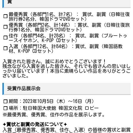
賞
最優秀賞（各部門1名、計7名）： 賞状、副賞（日韓往復
❐
旅行券2名分、韓国ドラマDVDセット）
優秀賞（各部門2名、計14名）：賞状、副賞（日韓往復旅
❐
行券1名分、韓国ドラマDVDセット）
佳作（各部門4名、計28名）： 賞状、副賞（ブルートゥ
❐
ースイヤホン、K-POP CDセット）
入選（各部門12名、計84名）：賞状、副賞（韓国語教
❐
材、K-POP CDセット）
入賞された皆さん、誠におめでとうございます！
残念ながら入賞を逃した皆さん、それでも皆さんの思いはし
っかり届いています！本当に素晴らしい作品をありがとうご
ざいました。
受賞作品展示会
期間：2023年10月5日（木）～16日（月）
❐
場所：駐日韓国大使館 韓国文化院 ロビー
❐
※最優秀賞、優秀賞、佳作の作品を展示します。
✦賞状と副賞の発送について✦
入賞（最優秀賞、優秀賞、佳作、入選）の皆様の賞状と副賞