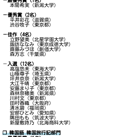
－最優秀賞（1名）
本間希実（新潟大学）
－優秀賞（2名）
平井彩花（滋賀県）
渋谷牧子（東京都）
－佳作（4名）
立野望美（北星学園大学）
諏訪ななみ（東京成徳大学）
齋藤みづほ（創価大学）
森方志（千葉県）
－
入選（12名）
高塩悠未（東海大学）
山極尊子（埼玉県）
坪井京奈（新潟大学）
大江千晴（東京都）
安藤まり子（東京都）
森林奈穂美（新潟県）
川村文（東京都）
田村香織（大阪府）
清水碧（福岡県）
安部ひとみ（愛知県）
隅田もも（筑波大学）
新屋敷詩乃（北海商科大学）
❐ 韓国語 韓国旅行記部門