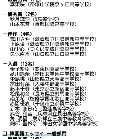
李東映（帝塚山学院泉ヶ丘高等学校）
－優秀賞（2名）
秋月璃羽（N高等学校）
山本花音（京都国際高等学校）
－佳作（4名）
荒川さや（滋賀県立国際情報高等学校）
上原優（滋賀県立国際情報高等学校）
山里心（つくば開成国際高等学校）
久保直香（山口県立山口高等学校）
－入選（12名）
金子紗樹（関東国際高等学校）
品川諭奈（神田女学園中学校高等学校）
中島桃（山形県立天童高等学校）
冨田有菜（大妻中野高等学校）
藤平千尋（東京都立新宿高等学校）
松尾和音（長崎県立対馬高等学校）
南茉希（智辯学園和歌山高等学校）
赤間優衣（千葉市立都賀中学校）
新本 亜日花（盈進高等学校）
武谷 和音（兵庫県立長田高等学校）
角 明星（東京都立三鷹中等教育学校）
阿部 聖伶奈（神田女学園中学高等学校）
❐ 韓国語エッセイ 一般部門