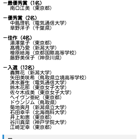
－最優秀賞（1名）
南口江美（東京都）
－優秀賞（2名）
中島理帆（電気通信大学）
草野洋子（千葉県）
－佳作（4名）
湯澤葉子（東京都）
髙橋乃愛（新潟大学）
檜原結海（京都国際高等学校）
藤野美保子（神奈川県）
－入選（12名）
轟舞花（新潟大学）
矢田美咲希（鳥取県立境高等学校）
清水蒼生（電気通信大学）
鈴木花那（東京女子大学）
佐々木成美（東京女子大学）
ヘイヴン亜紀（東京都）
ドウンジム（鳥取県）
菊地爽月（新潟県立大学）
石田幸平（北海商科大学）
井上和恵（東京都）
谷川真菜（神戸学院大学）
江崎定幸（東京都）