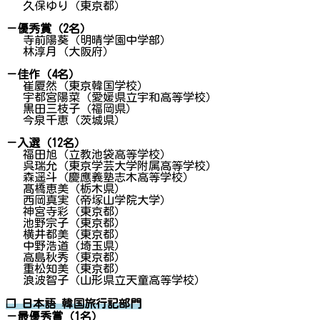
久保ゆり（東京都）
－優秀賞（2名）
寺前陽葵（明晴学園中学部）
林淳月（大阪府）
－佳作（4名）
崔厦然（東京韓国学校）
宇都宮陽菜（愛媛県立宇和高等学校）
黒田三枝子（福岡県）
今泉千恵（茨城県）
－入選（12名）
福田旭（立教池袋高等学校）
呉瑞允（東京学芸大学附属高等学校）
森遥斗（慶應義塾志木高等学校）
髙橋恵美（栃木県）
西岡真実（帝塚山学院大学）
神宮寺彩（東京都）
池野宗子（東京都）
横井都美（東京都）
中野浩道（埼玉県）
高島秋秀（東京都）
重松知美（東京都）
浪波智子（山形県立天童高等学校）
❐ 日本語 韓国旅行記部門
－
最優秀賞（1名）