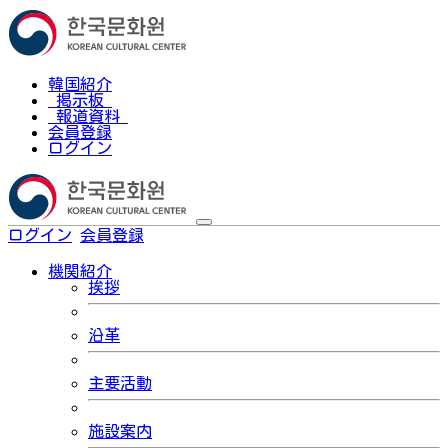
韓国紹介
掲示板
報道資料
会員登録
ログイン
ログイン
会員登録
한국어
機関紹介
挨拶
沿革
主要活動
施設案内