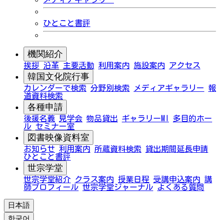
ひとこと書評
機関紹介
挨拶
沿革
主要活動
利用案内
施設案内
アクセス
韓国文化院行事
カレンダーで検索
分野別検索
メディアギャラリー
報
道資料検索
各種申請
後援名義
見学会
物品貸出
ギャラリーMI
多目的ホー
ル
セミナー室
図書映像資料室
お知らせ
利用案内
所蔵資料検索
貸出期間延長申請
ひとこと書評
世宗学堂
世宗学堂紹介
クラス案内
授業日程
受講申込案内
講
師プロフィール
世宗学堂ジャーナル
よくある質問
日本語
한국어