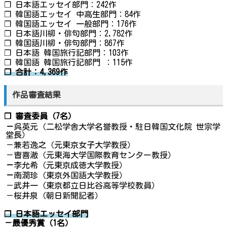
❐ 日本語エッセイ部門：242作
❐ 韓国語エッセイ 中高生部門：84作
❐ 韓国語エッセイ 一般部門：176作
❐ 日本語川柳・俳句部門：2,782作
❐ 韓国語川柳・俳句部門：867作
❐ 日本語 韓国旅行記部門：103作
❐ 韓国語 韓国旅行記部門 ：115作
❐ 合計：4,369作
作品審査結果
❐ 審査委員（7名）
－
呉英元（二松学舎大学名誉教授・駐日韓国文化院 世宗学
堂長）
－兼若逸之（元東京女子大学教授）
－曺喜澈（元東海大学国際教育センター教授）
－
李允希（元東京成徳大学教授）
－
南潤珍（東京外国語大学教授）
－武井一（東京都立日比谷高等学校教員）
－桜井泉（朝日新聞記者）
❐
日本語エッセイ部門
－最優秀賞（1名）