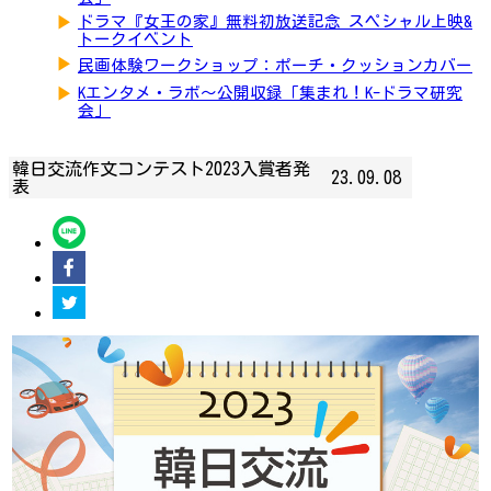
▶
ドラマ『女王の家』無料初放送記念 スペシャル上映&
トークイベント
▶
民画体験ワークショップ：ポーチ・クッションカバー
▶
Kエンタメ・ラボ～公開収録「集まれ！K-ドラマ研究
会」
韓日交流作文コンテスト2023入賞者発
23.09.08
表