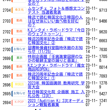
02
るの？
ムセンチェ フォト＆感想文コン
23-11-
2704
9713
テスト 当選者発表
30
韓流で読む韓国文化③韓国の人
23-11-
2703
はなぜ体にいい食べ物を好む
9486
25
の？
Kエンタメ・ラボ～ドラマ「今日
23-11-
2702
9620
のウェブトゥーン」
19
韓流20周年記念企画「韓流で読
23-11-
2701
6663
む韓国文化」②
18
図書映像資料室臨時休館のお知
23-11-
2700
7630
らせ（11/25）
14
特別企画展「壬寅進宴図屏のな
23-11-
1705
2699
かの朝鮮王室の踊りと音楽」
13
8
Kエンタメ・ラボ～ドラマ「魔女
23-11-
2698
8014
商店REOPEN」
12
韓流20周年記念企画「韓流で読
23-11-
2697
7093
む韓国文化」①
11
2023年 韓国語講師 教育研究 学
23-11-
1278
2696
術大会
09
9
駐日韓国文化院 企画展 施工 入
23-11-
2695
5427
札公告（2次）
07
2023「Audition K」2次オーディ
23-11-
1241
2694
ション観覧者募集
07
7
Previous
«