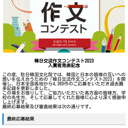
韓日交流作文コンテスト2023
入賞者発表
記念
この度、駐日韓国文化院では、韓国と日本の皆様の互いへの
想いを伝え合うための「韓日交流作文コンテスト2023」を開
催し、日本全国各地から4,369作のご応募をいただき過去最
多記録を更新しました。
この場をお借りして、ご協力いただいた各方面の皆様方、学
校の先生方、そして応募してくれた皆様に心より深く感謝申
し上げます。
最終応募結果及び審査結果は次の通りです。
最終応募結果