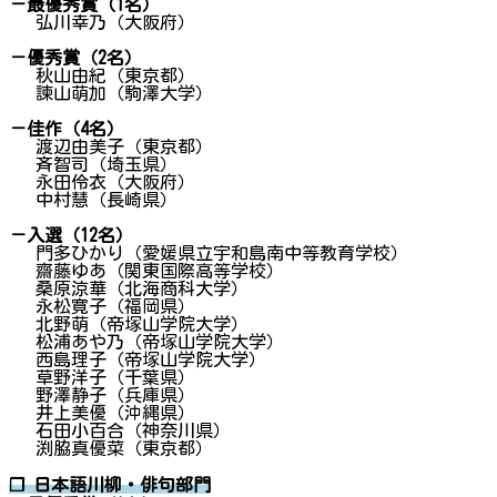
－最優秀賞（1名）
弘川幸乃（大阪府）
－優秀賞（2名）
秋山由紀（東京都）
諫山萌加（駒澤大学）
－佳作（4名）
渡辺由美子（東京都）
斉智司（埼玉県）
永田伶衣（大阪府）
中村慧（長崎県）
－入選（12名）
門多ひかり（愛媛県立宇和島南中等教育学校）
齋藤ゆあ（関東国際高等学校）
桑原涼華（北海商科大学）
永松寛子（福岡県）
北野萌（帝塚山学院大学）
松浦あや乃（帝塚山学院大学）
西島理子（帝塚山学院大学）
草野洋子（千葉県）
野澤静子（兵庫県）
井上美優（沖縄県）
石田小百合（神奈川県）
渕脇真優菜（東京都）
❐ 日本語川柳・俳句部門