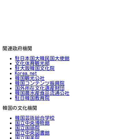
関連政府機関
駐日本国大韓民国大使館
文化体育観光部
駐大阪韓国文化院
Korea.net
韓国観光公社
韓国コンテンツ振興院
国外所在文化遺産財団
韓国農水産食品流通公社
駐日韓国教育院
韓国の文化機関
韓国芸術総合学校
国立中央博物館
国立国語院
国立中央図書館
国立国楽院