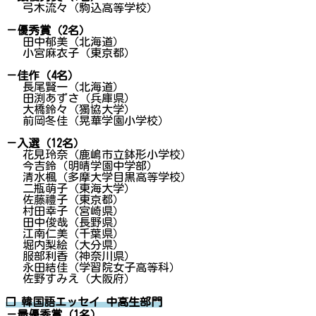
弓木流々（駒込高等学校）
－優秀賞（2名）
田中郁美（北海道）
小宮麻衣子（東京都）
－佳作（4名）
長尾賢一（北海道）
田渕あずさ（兵庫県）
大橋鈴々（獨協大学）
前岡冬佳（晃華学園小学校）
－入選（12名）
花見玲奈（鹿嶋市立鉢形小学校）
今吉鈴（明晴学園中学部）
清水楓（多摩大学目黒高等学校）
二瓶萌子（東海大学）
佐藤禮子（東京都）
村田幸子（宮崎県）
田中俊哉（長野県）
江南仁美（千葉県）
堀内梨絵（大分県）
服部利香（神奈川県）
永田結佳（学習院女子高等科）
佐野すみえ（大阪府）
❐ 韓国語エッセイ 中高生部門
－最優秀賞（1名）