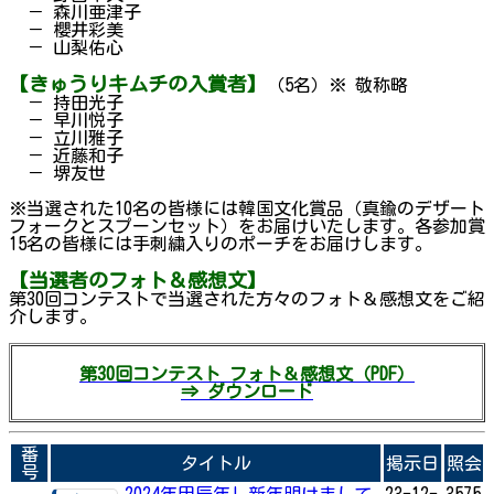
－ 森川亜津子
－ 櫻井彩美
－ 山梨佑心
【きゅうりキムチの入賞者】
（5名）※ 敬称略
－ 持田光子
－ 早川悦子
－ 立川雅子
－ 近藤和子
－ 堺友世
※当選された10名の皆様には韓国文化賞品（真鍮のデザート
フォークとスプーンセット）をお届けいたします。各参加賞
15名の皆様には手刺繍入りのポーチをお届けします。
【当選者のフォト＆感想文】
第30回コンテストで当選された方々のフォト＆感想文をご紹
介します。
第30回コンテスト フォト＆感想文（PDF）
⇒ ダウンロード
番
タイトル
掲示日
照会
号
2024年甲辰年! 新年明けまして
23-12-
3575