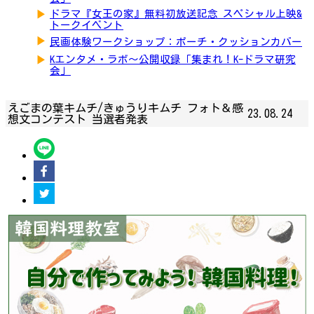
▶
ドラマ『女王の家』無料初放送記念 スペシャル上映&
トークイベント
▶
民画体験ワークショップ：ポーチ・クッションカバー
▶
Kエンタメ・ラボ～公開収録「集まれ！K-ドラマ研究
会」
えごまの葉キムチ/きゅうりキムチ フォト＆感
23.08.24
想文コンテスト 当選者発表