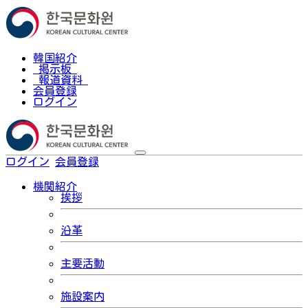
韓国紹介
掲示板
報道資料
会員登録
ログイン
ログイン
会員登録
한국어
機関紹介
挨拶
沿革
主要活動
施設案内