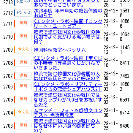
2713
おめでとうございます。
28
1
2023年度 年末年始の施設休館の
23-12-
1581
2712
お知らせ
20
8
Kエンタメ・ラボ～映画「コンク
23-12-
1056
2711
リート・ユートピア」
17
6
韓流で読む韓国文化⑥韓国の時
23-12-
1064
2710
代劇でよく見かける黒い帽子は
16
0
何？
23-12-
1145
2709
韓国料理教室～ポッサム
13
1
Kエンタメ・ラボ～映画「宝くじ
23-12-
2708
の不時着 1等当選くじが飛んで
8411
10
いきました」
韓流で読む韓国文化⑤韓国の人
23-12-
2707
7482
はなぜ彼氏をオッパと呼ぶの？
09
Kエンタメ・ラボ～リアリティー
23-12-
1050
2706
「ボクらの恋愛シェアハウス2」
03
2
韓流で読む韓国文化④韓国では
23-12-
2705
なぜカップルが100日をお祝いす
6591
02
るの？
ムセンチェ フォト＆感想文コン
23-11-
2704
9714
テスト 当選者発表
30
韓流で読む韓国文化③韓国の人
23-11-
2703
はなぜ体にいい食べ物を好む
9490
25
の？