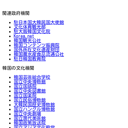
関連政府機関
駐日本国大韓民国大使館
文化体育観光部
駐大阪韓国文化院
Korea.net
韓国観光公社
韓国コンテンツ振興院
国外所在文化遺産財団
韓国農水産食品流通公社
駐日韓国教育院
韓国の文化機関
韓国芸術総合学校
国立中央博物館
国立国語院
国立中央図書館
国立国楽院
国立民俗博物館
大韓民国歴史博物館
国立ハングル博物館
国立中央劇場
国立現代美術館
韓国政策放送院
国立アジア文化殿堂