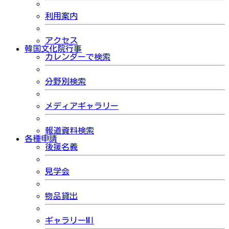
利用案内
アクセス
韓国文化院行事
カレンダーで検索
分野別検索
メディアギャラリー
報道資料検索
各種申請
後援名義
見学会
物品貸出
ギャラリーMI