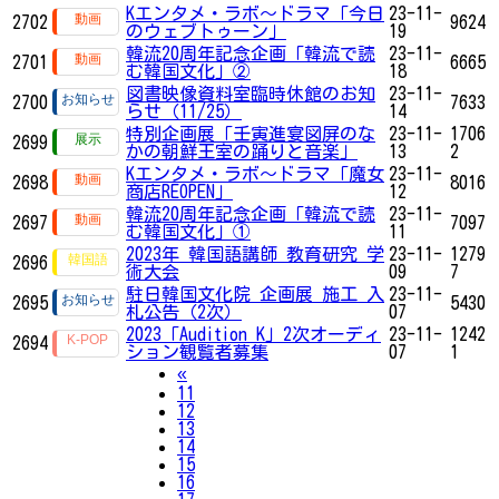
Kエンタメ・ラボ～ドラマ「今日
23-11-
2702
9624
のウェブトゥーン」
19
韓流20周年記念企画「韓流で読
23-11-
2701
6665
む韓国文化」②
18
図書映像資料室臨時休館のお知
23-11-
2700
7633
らせ（11/25）
14
特別企画展「壬寅進宴図屏のな
23-11-
1706
2699
かの朝鮮王室の踊りと音楽」
13
2
Kエンタメ・ラボ～ドラマ「魔女
23-11-
2698
8016
商店REOPEN」
12
韓流20周年記念企画「韓流で読
23-11-
2697
7097
む韓国文化」①
11
2023年 韓国語講師 教育研究 学
23-11-
1279
2696
術大会
09
7
駐日韓国文化院 企画展 施工 入
23-11-
2695
5430
札公告（2次）
07
2023「Audition K」2次オーディ
23-11-
1242
2694
ション観覧者募集
07
1
Previous
«
11
12
13
14
15
16