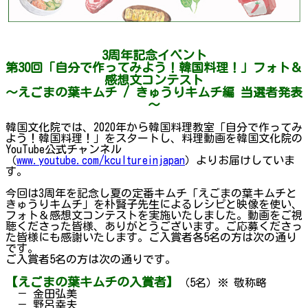
3周年記念イベント
第30回「自分で作ってみよう！韓国料理！」フォト＆
感想文コンテスト
～えごまの葉キムチ / きゅうりキムチ編 当選者発表
～
韓国文化院では、2020年から韓国料理教室「自分で作ってみ
よう！韓国料理！」をスタートし、料理動画を韓国文化院の
YouTube公式チャンネル
（
www.youtube.com/kcultureinjapan
）よりお届けしていま
す。
今回は3周年を記念し夏の定番キムチ「えごまの葉キムチと
きゅうりキムチ」を朴賢子先生によるレシピと映像を使い、
フォト＆感想文コンテストを実施いたしました。動画をご視
聴くださった皆様、ありがとうございます。ご応募くださっ
た皆様にも感謝いたします。ご入賞者各5名の方は次の通り
です。
ご入賞者5名の方は次の通りです。
【えごまの葉キムチの入賞者】
（5名）※ 敬称略
－ 金田弘美
－ 野呂幸夫