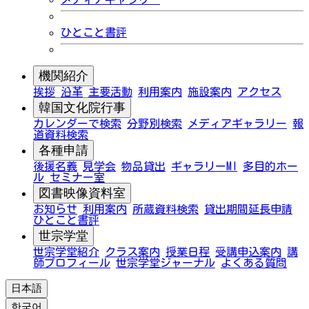
ひとこと書評
機関紹介
挨拶
沿革
主要活動
利用案内
施設案内
アクセス
韓国文化院行事
カレンダーで検索
分野別検索
メディアギャラリー
報
道資料検索
各種申請
後援名義
見学会
物品貸出
ギャラリーMI
多目的ホー
ル
セミナー室
図書映像資料室
お知らせ
利用案内
所蔵資料検索
貸出期間延長申請
ひとこと書評
世宗学堂
世宗学堂紹介
クラス案内
授業日程
受講申込案内
講
師プロフィール
世宗学堂ジャーナル
よくある質問
日本語
한국어