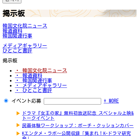
掲示板
韓国文化院ニュース
報道資料
韓国関連行事
メディアギャラリー
ひとこと書評
掲示板
・ 韓国文化院ニュース
・ 報道資料
・ 韓国関連行事
・ メディアギャラリー
・ ひとこと書評
イベント応募
+ MORE
▶
ドラマ『女王の家』無料初放送記念 スペシャル上映&
トークイベント
▶
民画体験ワークショップ：ポーチ・クッションカバー
▶
Kエンタメ・ラボ～公開収録「集まれ！K-ドラマ研究
会」