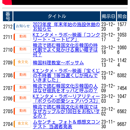
番
タイトル
掲示日
照会
号
2023年度 年末年始の施設休館の
23-12-
1577
2712
お知らせ
20
9
Kエンタメ・ラボ～映画「コンク
23-12-
1053
2711
リート・ユートピア」
17
2
韓流で読む韓国文化⑥韓国の時
23-12-
1060
2710
代劇でよく見かける黒い帽子は
16
6
何？
23-12-
1142
2709
韓国料理教室～ポッサム
13
4
Kエンタメ・ラボ～映画「宝くじ
23-12-
2708
の不時着 1等当選くじが飛んで
8382
10
いきました」
韓流で読む韓国文化⑤韓国の人
23-12-
2707
7454
はなぜ彼氏をオッパと呼ぶの？
09
Kエンタメ・ラボ～リアリティー
23-12-
1047
2706
「ボクらの恋愛シェアハウス2」
03
3
韓流で読む韓国文化④韓国では
23-12-
2705
なぜカップルが100日をお祝いす
6562
02
るの？
ムセンチェ フォト＆感想文コン
23-11-
2704
9687
テスト 当選者発表
30