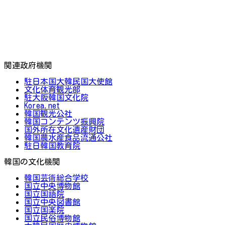
関連政府機関
駐日本国大韓民国大使館
文化体育観光部
駐大阪韓国文化院
Korea.net
韓国観光公社
韓国コンテンツ振興院
国外所在文化遺産財団
韓国農水産食品流通公社
駐日韓国教育院
韓国の文化機関
韓国芸術総合学校
国立中央博物館
国立国語院
国立中央図書館
国立国楽院
国立民俗博物館