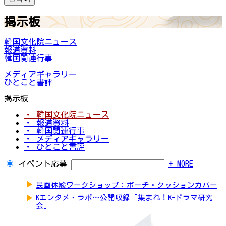
掲示板
韓国文化院ニュース
報道資料
韓国関連行事
メディアギャラリー
ひとこと書評
掲示板
・ 韓国文化院ニュース
・ 報道資料
・ 韓国関連行事
・ メディアギャラリー
・ ひとこと書評
イベント応募
+ MORE
▶
民画体験ワークショップ：ポーチ・クッションカバー
▶
Kエンタメ・ラボ～公開収録「集まれ！K-ドラマ研究
会」