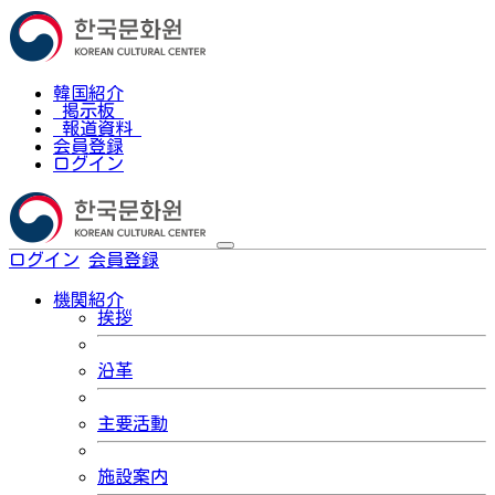
韓国紹介
掲示板
報道資料
会員登録
ログイン
ログイン
会員登録
한국어
機関紹介
挨拶
沿革
主要活動
施設案内