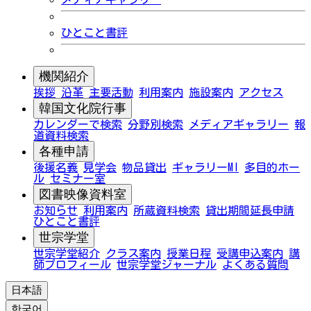
ひとこと書評
機関紹介
挨拶
沿革
主要活動
利用案内
施設案内
アクセス
韓国文化院行事
カレンダーで検索
分野別検索
メディアギャラリー
報
道資料検索
各種申請
後援名義
見学会
物品貸出
ギャラリーMI
多目的ホー
ル
セミナー室
図書映像資料室
お知らせ
利用案内
所蔵資料検索
貸出期間延長申請
ひとこと書評
世宗学堂
世宗学堂紹介
クラス案内
授業日程
受講申込案内
講
師プロフィール
世宗学堂ジャーナル
よくある質問
日本語
한국어