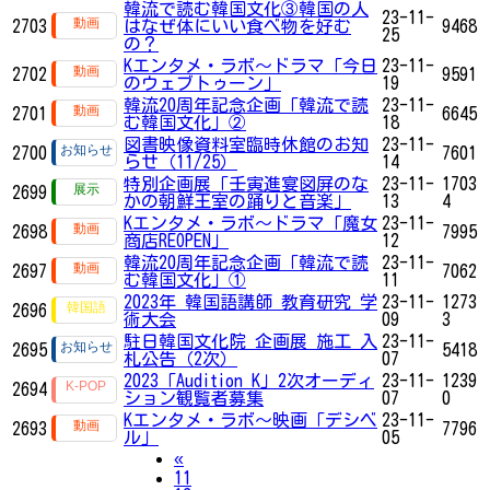
韓流で読む韓国文化③韓国の人
23-11-
2703
はなぜ体にいい食べ物を好む
9468
25
の？
Kエンタメ・ラボ～ドラマ「今日
23-11-
2702
9591
のウェブトゥーン」
19
韓流20周年記念企画「韓流で読
23-11-
2701
6645
む韓国文化」②
18
図書映像資料室臨時休館のお知
23-11-
2700
7601
らせ（11/25）
14
特別企画展「壬寅進宴図屏のな
23-11-
1703
2699
かの朝鮮王室の踊りと音楽」
13
4
Kエンタメ・ラボ～ドラマ「魔女
23-11-
2698
7995
商店REOPEN」
12
韓流20周年記念企画「韓流で読
23-11-
2697
7062
む韓国文化」①
11
2023年 韓国語講師 教育研究 学
23-11-
1273
2696
術大会
09
3
駐日韓国文化院 企画展 施工 入
23-11-
2695
5418
札公告（2次）
07
2023「Audition K」2次オーディ
23-11-
1239
2694
ション観覧者募集
07
0
Kエンタメ・ラボ～映画「デシベ
23-11-
2693
7796
ル」
05
Previous
«
11