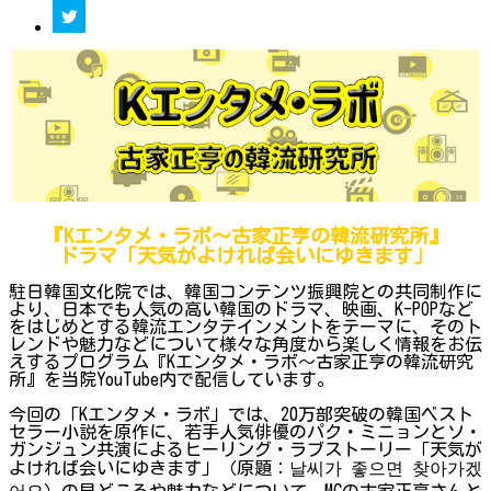
『Kエンタメ・ラボ～古家正亨の韓流研究所』
ドラマ「天気がよければ会いにゆきます」
駐日韓国文化院では、韓国コンテンツ振興院との共同制作に
より、日本でも人気の高い韓国のドラマ、映画、K-POPなど
をはじめとする韓流エンタテインメントをテーマに、そのト
レンドや魅力などについて様々な角度から楽しく情報をお伝
えするプログラム『Kエンタメ・ラボ～古家正亨の韓流研究
所』を当院YouTube内で配信しています。
今回の「Kエンタメ・ラボ」では、20万部突破の韓国ベスト
セラー小説を原作に、若手人気俳優のパク・ミニョンとソ・
ガンジュン共演によるヒーリング・ラブストーリー「天気が
よければ会いにゆきます」（原題：날씨가 좋으면 찾아가겠
어요）の見どころや魅力などについて、MCの古家正亨さんと