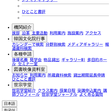
ひとこと書評
機関紹介
挨拶
沿革
主要活動
利用案内
施設案内
アクセス
韓国文化院行事
カレンダーで検索
分野別検索
メディアギャラリー
報
道資料検索
各種申請
後援名義
見学会
物品貸出
ギャラリーMI
多目的ホー
ル
セミナー室
図書映像資料室
お知らせ
利用案内
所蔵資料検索
貸出期間延長申請
ひとこと書評
世宗学堂
世宗学堂紹介
クラス案内
授業日程
受講申込案内
講
師プロフィール
世宗学堂ジャーナル
よくある質問
日本語
한국어