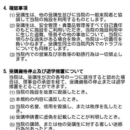
4.
確認事項
受講生は、他の受講生並びに当院の一般来院者と協
⑴
調して当院の施設を利用するものとします。
受講生は、安全管理・貴重品管理等すべて自己責任
⑵
のもとに施設をご利用いただき、当院の施設利用中
に生じた盗難、怪我その他の事故について、当院に
明らかな過失がある場合を除き、当院は一切責任を
負いかねます。受講生同士の当院内外でのトラブル
についても同様とします。
当院内での営業及び宗教等の勧誘行為は一切禁止し
⑶
ます。
5.
受講資格停止及び退学措置について
当院は、受講生が次の各号の一つに該当すると認めた場
合は、理事会の承認を経て、受講資格の停止または退学
措置をとることができます。
当院の施設を故意に毀損したとき。
⑴
本規約の内容に違反したとき。
⑵
当院の名誉、信用を毀損し、または秩序を乱したと
⑶
き。
受講申請書に虚偽を記載したことが判明したとき。
⑷
当院の講師、または他の受講生に対する著しい迷惑
⑸
行為があったとき。