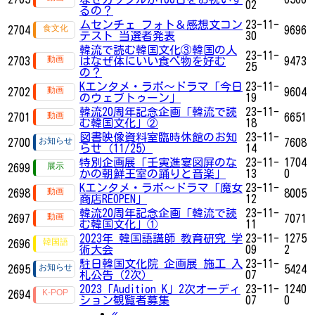
02
るの？
ムセンチェ フォト＆感想文コン
23-11-
2704
9696
テスト 当選者発表
30
韓流で読む韓国文化③韓国の人
23-11-
2703
はなぜ体にいい食べ物を好む
9473
25
の？
Kエンタメ・ラボ～ドラマ「今日
23-11-
2702
9604
のウェブトゥーン」
19
韓流20周年記念企画「韓流で読
23-11-
2701
6651
む韓国文化」②
18
図書映像資料室臨時休館のお知
23-11-
2700
7608
らせ（11/25）
14
特別企画展「壬寅進宴図屏のな
23-11-
1704
2699
かの朝鮮王室の踊りと音楽」
13
0
Kエンタメ・ラボ～ドラマ「魔女
23-11-
2698
8005
商店REOPEN」
12
韓流20周年記念企画「韓流で読
23-11-
2697
7071
む韓国文化」①
11
2023年 韓国語講師 教育研究 学
23-11-
1275
2696
術大会
09
2
駐日韓国文化院 企画展 施工 入
23-11-
2695
5424
札公告（2次）
07
2023「Audition K」2次オーディ
23-11-
1240
2694
ション観覧者募集
07
0
Previous
«