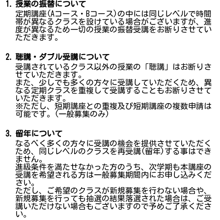
1.
授業の振替について
定期講座(Aコース・Bコース)の中には同じレベルで時間
帯が異なるクラスを設けている場合がございますが、進
度が異なるため一切の授業の振替受講をお断りさせてい
ただきます。
2.
聴講・ダブル受講について
受講されているクラス以外の授業の「聴講」はお断りさ
せていただきます。
また、少しでも多くの方々に受講していただくため、異
なる定期クラスを重複して受講することもお断りさせて
いただきます。
※ただし、短期講座との重複及び短期講座の複数申請は
可能です。(一般募集のみ)
3.
留年について
なるべく多くの方々に受講の機会を提供させていただく
ため、同じレベルのクラスを再受講(留年)する事はでき
ません。
進級条件を満たせなかった方のうち、次学期も本講座の
受講を希望される方は一般募集期間内にお申し込みくだ
さい。
ただし、ご希望のクラスが新規募集を行わない場合や、
新規募集を行っても抽選の結果落選された場合は、ご受
講いただけない場合もございますので予めご了承くださ
い。