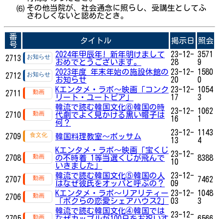
その他当院が、社会通念に照らし、受講生としてふ
⑹
さわしくないと認めたとき。
番
タイトル
掲示日
照会
号
2024年甲辰年! 新年明けまして
23-12-
3571
2713
おめでとうございます。
28
9
2023年度 年末年始の施設休館の
23-12-
1580
2712
お知らせ
20
0
Kエンタメ・ラボ～映画「コンク
23-12-
1054
2711
リート・ユートピア」
17
3
韓流で読む韓国文化⑥韓国の時
23-12-
1062
2710
代劇でよく見かける黒い帽子は
16
1
何？
23-12-
1143
2709
韓国料理教室～ポッサム
13
4
Kエンタメ・ラボ～映画「宝くじ
23-12-
2708
の不時着 1等当選くじが飛んで
8388
10
いきました」
韓流で読む韓国文化⑤韓国の人
23-12-
2707
7462
はなぜ彼氏をオッパと呼ぶの？
09
Kエンタメ・ラボ～リアリティー
23-12-
1048
2706
「ボクらの恋愛シェアハウス2」
03
3
韓流で読む韓国文化④韓国では
23-12-
2705
なぜカップルが100日をお祝いす
6566