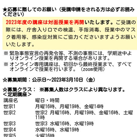
★応募に際してのお願い（受講申請をされる方は必ずお読み
ください）
2023年度の講座は対面授業を再開
いたします。
ご受講の
際には、庁舎入り口での検温、手指消毒、授業中のマス
ク着用等、感染症対策にご協力くださいますようお願い
いたします。
※
緊急事態宣言の再発令等、不測の事態には、学期途中よ
りオンライン授業を再開する場合があります。
※
オンライン専用講座は、初回から最終授業まで、すべて
オンラインで授業を行います。（zoom使用）
☆募集期間：公示日～2023年3月10日（金）
☆募集クラス： ※募集人数はクラスにより異なります。
＜定期講座＞
講座名
曜日・時間
世宗1
月曜16時、月曜19時、金曜14時
世宗2
世宗2 月曜16時、月曜19時、金曜16時、土曜
11時
世宗3
世宗3 水曜16時、水曜19時
世宗4
水曜16時、水曜19時
世宗5
火曜16時