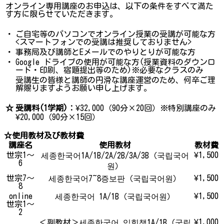
オンライン専用講座のお申込は、以下の条件をすべて満た
す方に限らせていただきます。
・
ご自宅等のパソコンでオンライン授業の受講が可能な方
<スマートフォンでの受講は推奨しておりません>
・
事務局及び講師とEメールでのやりとりが可能な方
・
Google ドライブの使用が可能な方(授業資料のダウンロ
ード・印刷、宿題提出等のため)※必要なクラスのみ
受講生の皆様と講師の円滑な講座運営のため、何卒ご理
解賜りますようお願い申し上げます。
☆
受講料(1学期)：
¥32,000（90分×20回）※特別講座のみ
¥20,000（90分×15回）
☆使用教材及び教材費
講座名
使用教材
教材費
世宗1～
¥1,500
세종한국어1A/1B/2A/2B/3A/3B（국립국어
6
원）
世宗7～
¥1,500
세종한국어7~8증보판（국립국어원）
8
online
¥1,500
세종한국어 1A/1B（국립국어원）
世宗1～
2
¥1,000
＜副教材＞세종한국어 익힘책1A/1B（국립