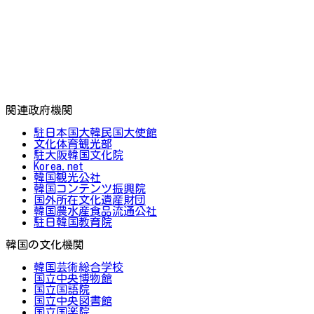
関連政府機関
駐日本国大韓民国大使館
文化体育観光部
駐大阪韓国文化院
Korea.net
韓国観光公社
韓国コンテンツ振興院
国外所在文化遺産財団
韓国農水産食品流通公社
駐日韓国教育院
韓国の文化機関
韓国芸術総合学校
国立中央博物館
国立国語院
国立中央図書館
国立国楽院