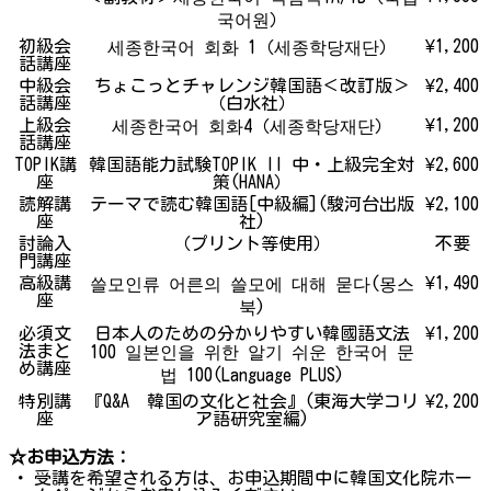
국어원）
初級会
¥1,200
세종한국어 회화 1（세종학당재단）
話講座
中級会
ちょこっとチャレンジ韓国語＜改訂版＞
¥2,400
話講座
（白水社）
上級会
¥1,200
세종한국어 회화4（세종학당재단）
話講座
TOPIK講
韓国語能力試験TOPIK II 中・上級完全対
¥2,600
座
策(HANA）
読解講
テーマで読む韓国語[中級編](駿河台出版
¥2,100
座
社)
討論入
（プリント等使用）
不要
門講座
高級講
¥1,490
쓸모인류 어른의 쓸모에 대해 묻다(몽스
座
북)
必須文
日本人のための分かりやすい韓國語文法
¥1,200
法まと
100 일본인을 위한 알기 쉬운 한국어 문
め講座
법 100(Language PLUS)
特別講
『Q&A 韓国の文化と社会』(東海大学コリ
¥2,200
座
ア語研究室編)
☆お申込方法：
・
受講を希望される方は、お申込期間中に韓国文化院ホー