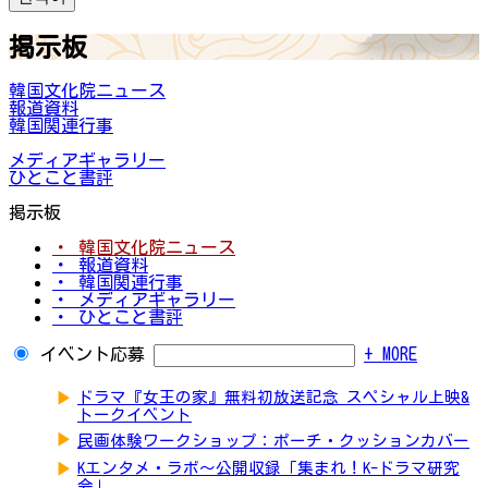
掲示板
韓国文化院ニュース
報道資料
韓国関連行事
メディアギャラリー
ひとこと書評
掲示板
・ 韓国文化院ニュース
・ 報道資料
・ 韓国関連行事
・ メディアギャラリー
・ ひとこと書評
イベント応募
+ MORE
▶
ドラマ『女王の家』無料初放送記念 スペシャル上映&
トークイベント
▶
民画体験ワークショップ：ポーチ・クッションカバー
▶
Kエンタメ・ラボ～公開収録「集まれ！K-ドラマ研究
会」