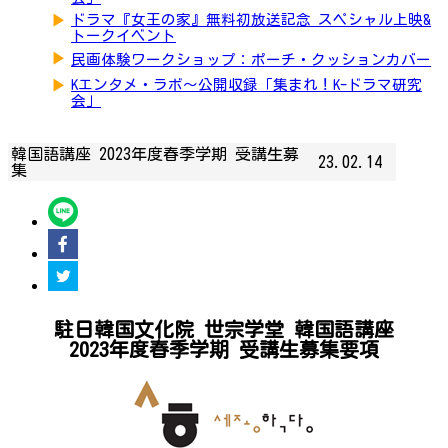
▶
ドラマ『女王の家』無料初放送記念 スペシャル上映&
トークイベント
▶
民画体験ワークショップ：ポーチ・クッションカバー
▶
Kエンタメ・ラボ～公開収録「集まれ！K-ドラマ研究
会」
韓国語講座 2023年度春季学期 受講生募
23.02.14
集
駐日韓国文化院 世宗学堂 韓国語講座
2023年度春季学期 受講生募集要項