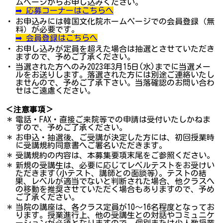
ムページからお申し込みください。
➡ 応募コーナーはこちらへ
・
お申込みには韓国文化院ホームページでの会員登録（無
料）が必要です。
➡ 会員登録はこちらへ
・
お申し込みが定員を超えた場合は抽選とさせていただき
ますので、予めご了承ください。
・
当選された方へのみ2023年3月15日(水)までに当選メー
ルをお送りします。落選された方には別途ご連絡いたし
ませんので、予めご了承下さい。当落確認のお問い合わ
せはご遠慮ください。
＜注意事項＞
＊
電話・FAX・直接ご来院等での申請は受付いたしかねま
すので、予めご了承ください。
＊
お申込・抽選後、ご受講が決定した方には、初回授業時
に受講規約同意書へご署名いただきます。
＊
受講規約の内容は、本募集要項末尾をご参照ください。
＊
新規の受講生は、必要に応じてレベルテストをお受けい
ただきます(小テスト、講師との面談等)。テストの結
果、レベルが適当でないと判断された場合、他クラスへ
の移動を推奨させていただく場合もありますので、予め
ご了承ください。
＊
当院の講座は、各クラス定員が10～16名程度となってお
ります。授業進行上、他の受講生との対話やコミュニケ
ーションが必須となりますので、個別または少人数授業