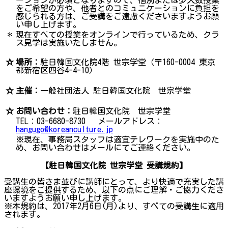
をご希望の方や、他者とのコミュニケーションに負担を
感じられる方は、ご受講をご遠慮くださいますようお願
い申し上げます。
＊
現在すべての授業をオンラインで行っているため、クラ
ス見学は実施いたしません。
☆
場所：
駐日韓国文化院4階 世宗学堂（〒160-0004 東京
都新宿区四谷4-4-10）
☆
主催：
一般社団法人 駐日韓国文化院 世宗学堂
☆
お問い合わせ：
駐日韓国文化院 世宗学堂
TEL：03-6680-8730 メールアドレス：
hangugo@koreanculture.jp
※現在、事務局スタッフは適宜テレワークを実施中のた
め、お問い合わせはメールにてご連絡ください。
【駐日韓国文化院 世宗学堂 受講規約】
受講生の皆さま並びに講師にとって、より快適で充実した講
座環境をご提供するため、以下の点にご理解・ご協力くださ
いますようお願い申し上げます。
※本規約は、2017年2月6日(月)より、すべての受講生に適用
されます。