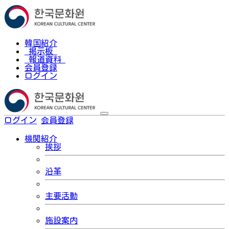
韓国紹介
掲示板
報道資料
会員登録
ログイン
ログイン
会員登録
한국어
機関紹介
挨拶
沿革
主要活動
施設案内