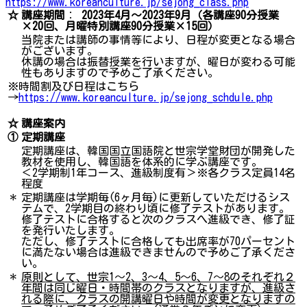
https://www.koreanculture.jp/sejong_class.php
☆
講座期間
：
2023年4月～2023年9月（各講座90分授業
×20回、月曜特別講座90分授業×15回）
当院または講師の事情等により、日程が変更となる場合
がございます。
休講の場合は振替授業を行いますが、曜日が変わる可能
性もありますので予めご了承ください。
※時間割及び日程はこちら
→
https://www.koreanculture.jp/sejong_schdule.php
☆
講座案内
①
定期講座
定期講座は、韓国国立国語院と世宗学堂財団が開発した
教材を使用し、韓国語を体系的に学ぶ講座です。
＜2学期制1年コース、進級制度有＞※各クラス定員14名
程度
＊
定期講座は学期毎(6ヶ月毎)に更新していただけるシス
テムで、2学期目の終わり頃に修了テストがあります。
修了テストに合格すると次のクラスへ進級でき、修了証
を発行いたします。
ただし、修了テストに合格しても出席率が70パーセント
に満たない場合は進級できませんので予めご了承くださ
い。
＊
原則として、世宗1～2、3～4、5～6、7～8のそれぞれ２
年間は同じ曜日・時間帯のクラスとなりますが、進級さ
れる際に、クラスの開講曜日や時間が変更となりますの