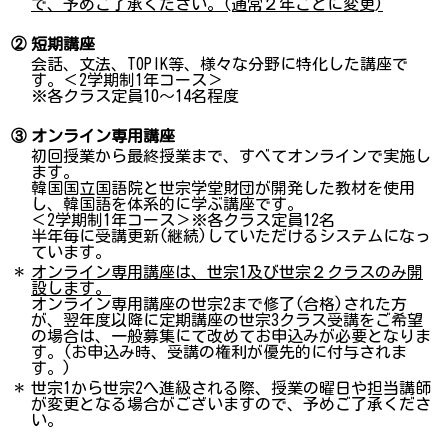
で、予めご了承ください。(通常２年ごとに変更)
②
短期講座
会話、文法、TOPIK等、様々な分野に特化した講座で
す。＜2学期制1年コース＞
※各クラス定員10～14名程度
③
オンライン専用講座
初回授業から最終授業まで、すべてオンラインで実施し
ます。
韓国国立国語院と世宗学堂財団が開発した教材を使用
し、韓国語を体系的に学ぶ講座です。
＜2学期制1年コース＞※各クラス定員12名
半年毎に受講更新(継続)していただけるシステムになっ
ています。
＊
オンライン専用講座は、世宗1及び世宗２クラスのみ開
設します。
オンライン専用講座の世宗2まで修了(合格)された方
が、翌年度以降に定期講座の世宗3クラス受講をご希望
の場合は、一般募集にて改めてお申込みが必要となりま
す。(お申込み時、受講の権利が優先的に付与されま
す。)
＊
世宗1から世宗2へ進級される際、授業の曜日や担当講師
が変更となる場合がございますので、予めご了承くださ
い。