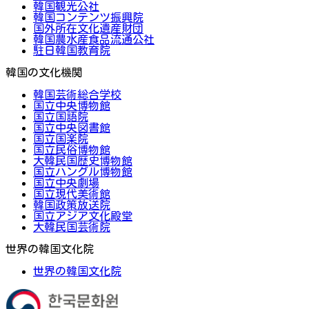
韓国観光公社
韓国コンテンツ振興院
国外所在文化遺産財団
韓国農水産食品流通公社
駐日韓国教育院
韓国の文化機関
韓国芸術総合学校
国立中央博物館
国立国語院
国立中央図書館
国立国楽院
国立民俗博物館
大韓民国歴史博物館
国立ハングル博物館
国立中央劇場
国立現代美術館
韓国政策放送院
国立アジア文化殿堂
大韓民国芸術院
世界の韓国文化院
世界の韓国文化院