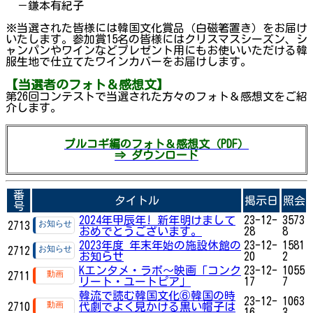
－鎌本有紀子
※当選された皆様には韓国文化賞品（白磁箸置き）をお届け
いたします。参加賞15名の皆様にはクリスマスシーズン、シ
ャンパンやワインなどプレゼント用にもお使いいただける韓
服生地で仕立てたワインカバーをお届けします。
【当選者のフォト＆感想文】
第26回コンテストで当選された方々のフォト＆感想文をご紹
介します。
プルコギ編のフォト＆感想文（PDF）
⇒ ダウンロード
番
タイトル
掲示日
照会
号
2024年甲辰年! 新年明けまして
23-12-
3573
2713
おめでとうございます。
28
8
2023年度 年末年始の施設休館の
23-12-
1581
2712
お知らせ
20
2
Kエンタメ・ラボ～映画「コンク
23-12-
1055
2711
リート・ユートピア」
17
7
韓流で読む韓国文化⑥韓国の時
23-12-
1063
2710
代劇でよく見かける黒い帽子は
16
3