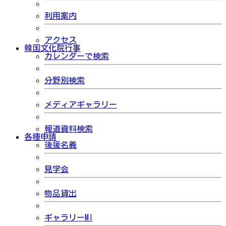
利用案内
アクセス
韓国文化院行事
カレンダーで検索
分野別検索
メディアギャラリー
報道資料検索
各種申請
後援名義
見学会
物品貸出
ギャラリーMI