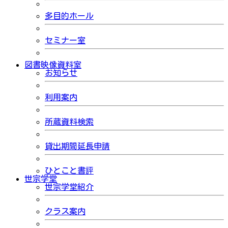
多目的ホール
セミナー室
図書映像資料室
お知らせ
利用案内
所蔵資料検索
貸出期間延長申請
ひとこと書評
世宗学堂
世宗学堂紹介
クラス案内