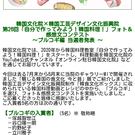
韓国文化院×韓国工芸デザイン文化振興院
第26回「自分で作ってみよう！韓国料理！」フォト＆
感想文コンテスト
～プルコギ編 当選者発表 ～
韓国文化院では、2020年から韓国料理教室「自分で作ってみ
よう！韓国料理！」をスタートし、料理動画を韓国文化院の
YouTube公式チャンネル『オンライン駐日韓国文化院』など
を通じてお届けしています。
今回は去る7月末から8月末に当院のギャラリーMIで開催され
ました「観じる韓国の食文化 今と昔」展でご紹介しました
韓国工芸デザイン文化振興院制作「韓食文化ボックス」に収
められている韓国料理動画とレシピの中から、「プルコギ」
を選び、フォト＆感想文コンテストを実施いたしました。
ご応募くださった皆様に感謝いたします。
ご入賞者5名の方は次の通りです。
【プルコギの入賞者】
（5名）※ 敬称略
－塚越智世江
－谷口陽一朗
－的野紀子
－立川雅子