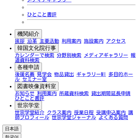
ひとこと書評
機関紹介
挨拶
沿革
主要活動
利用案内
施設案内
アクセス
韓国文化院行事
カレンダーで検索
分野別検索
メディアギャラリー
報
道資料検索
各種申請
後援名義
見学会
物品貸出
ギャラリーMI
多目的ホー
ル
セミナー室
図書映像資料室
お知らせ
利用案内
所蔵資料検索
貸出期間延長申請
ひとこと書評
世宗学堂
世宗学堂紹介
クラス案内
授業日程
受講申込案内
講
師プロフィール
世宗学堂ジャーナル
よくある質問
日本語
한국어