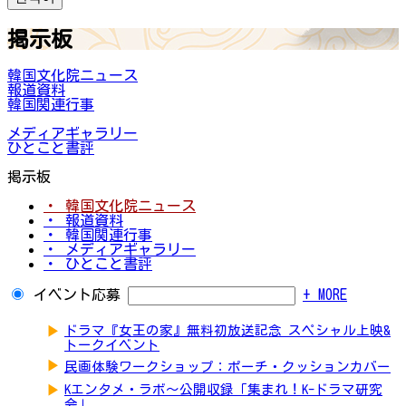
掲示板
韓国文化院ニュース
報道資料
韓国関連行事
メディアギャラリー
ひとこと書評
掲示板
・ 韓国文化院ニュース
・ 報道資料
・ 韓国関連行事
・ メディアギャラリー
・ ひとこと書評
イベント応募
+ MORE
▶
ドラマ『女王の家』無料初放送記念 スペシャル上映&
トークイベント
▶
民画体験ワークショップ：ポーチ・クッションカバー
▶
Kエンタメ・ラボ～公開収録「集まれ！K-ドラマ研究
会」