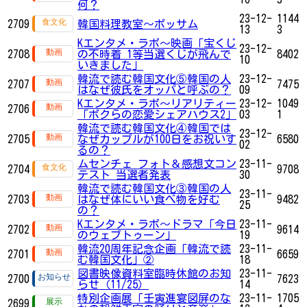
何？
23-12-
1144
2709
韓国料理教室～ポッサム
13
3
Kエンタメ・ラボ～映画「宝くじ
23-12-
2708
の不時着 1等当選くじが飛んで
8402
10
いきました」
韓流で読む韓国文化⑤韓国の人
23-12-
2707
7475
はなぜ彼氏をオッパと呼ぶの？
09
Kエンタメ・ラボ～リアリティー
23-12-
1049
2706
「ボクらの恋愛シェアハウス2」
03
1
韓流で読む韓国文化④韓国では
23-12-
2705
なぜカップルが100日をお祝いす
6580
02
るの？
ムセンチェ フォト＆感想文コン
23-11-
2704
9708
テスト 当選者発表
30
韓流で読む韓国文化③韓国の人
23-11-
2703
はなぜ体にいい食べ物を好む
9482
25
の？
Kエンタメ・ラボ～ドラマ「今日
23-11-
2702
9614
のウェブトゥーン」
19
韓流20周年記念企画「韓流で読
23-11-
2701
6659
む韓国文化」②
18
図書映像資料室臨時休館のお知
23-11-
2700
7623
らせ（11/25）
14
特別企画展「壬寅進宴図屏のな
23-11-
1705
2699