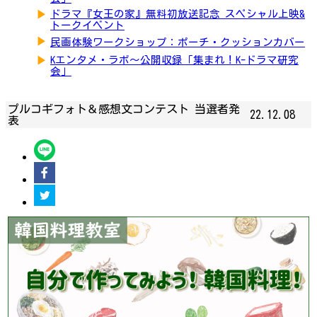
▶
ドラマ『女王の家』無料初放送記念 スペシャル上映&
トークイベント
▶
民画体験ワークショップ：ポーチ・クッションカバー
▶
Kエンタメ・ラボ～公開収録「集まれ！K-ドラマ研究
会」
プルコギフォト＆感想文コンテスト 当選者発
22.12.08
表