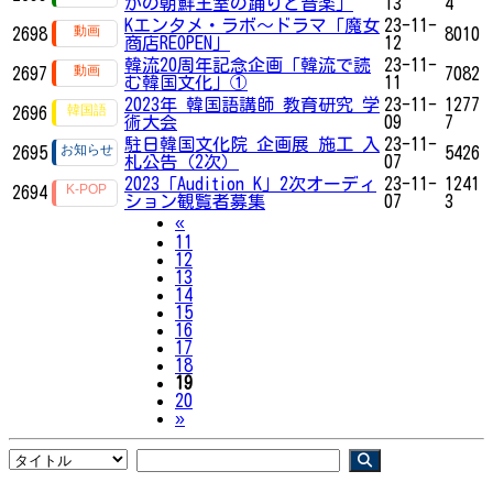
かの朝鮮王室の踊りと音楽」
13
4
Kエンタメ・ラボ～ドラマ「魔女
23-11-
2698
8010
商店REOPEN」
12
韓流20周年記念企画「韓流で読
23-11-
2697
7082
む韓国文化」①
11
2023年 韓国語講師 教育研究 学
23-11-
1277
2696
術大会
09
7
駐日韓国文化院 企画展 施工 入
23-11-
2695
5426
札公告（2次）
07
2023「Audition K」2次オーディ
23-11-
1241
2694
ション観覧者募集
07
3
Previous
«
11
12
13
14
15
16
17
18
19
20
Next
»