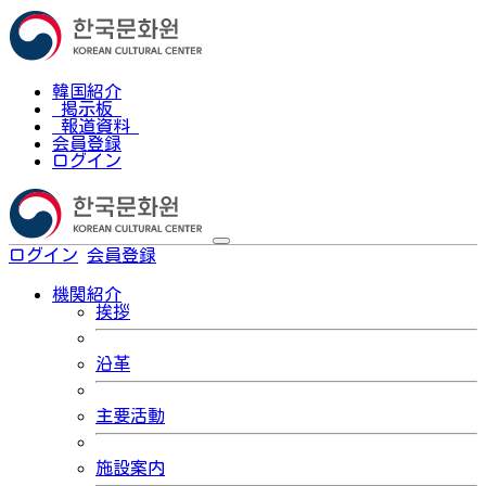
韓国紹介
掲示板
報道資料
会員登録
ログイン
ログイン
会員登録
한국어
機関紹介
挨拶
沿革
主要活動
施設案内