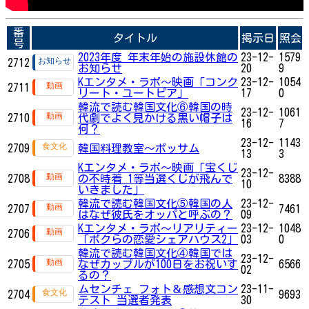
番
タイトル
掲示日
照会
号
2023年度 年末年始の施設休館の
23-12-
1579
2712
お知らせ
20
9
Kエンタメ・ラボ～映画「コンク
23-12-
1054
2711
リート・ユートピア」
17
0
韓流で読む韓国文化⑥韓国の時
23-12-
1061
2710
代劇でよく見かける黒い帽子は
16
7
何？
23-12-
1143
2709
韓国料理教室～ポッサム
13
3
Kエンタメ・ラボ～映画「宝くじ
23-12-
2708
の不時着 1等当選くじが飛んで
8388
10
いきました」
韓流で読む韓国文化⑤韓国の人
23-12-
2707
7461
はなぜ彼氏をオッパと呼ぶの？
09
Kエンタメ・ラボ～リアリティー
23-12-
1048
2706
「ボクらの恋愛シェアハウス2」
03
0
韓流で読む韓国文化④韓国では
23-12-
2705
なぜカップルが100日をお祝いす
6566
02
るの？
ムセンチェ フォト＆感想文コン
23-11-
2704
9693
テスト 当選者発表
30