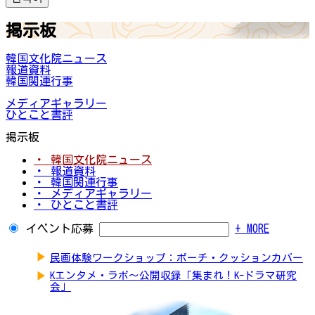
掲示板
韓国文化院ニュース
報道資料
韓国関連行事
メディアギャラリー
ひとこと書評
掲示板
・ 韓国文化院ニュース
・ 報道資料
・ 韓国関連行事
・ メディアギャラリー
・ ひとこと書評
イベント応募
+ MORE
▶
民画体験ワークショップ：ポーチ・クッションカバー
▶
Kエンタメ・ラボ～公開収録「集まれ！K-ドラマ研究
会」