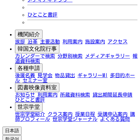
ひとこと書評
機関紹介
挨拶
沿革
主要活動
利用案内
施設案内
アクセス
韓国文化院行事
カレンダーで検索
分野別検索
メディアギャラリー
報
道資料検索
各種申請
後援名義
見学会
物品貸出
ギャラリーMI
多目的ホー
ル
セミナー室
図書映像資料室
お知らせ
利用案内
所蔵資料検索
貸出期間延長申請
ひとこと書評
世宗学堂
世宗学堂紹介
クラス案内
授業日程
受講申込案内
講
師プロフィール
世宗学堂ジャーナル
よくある質問
日本語
한국어