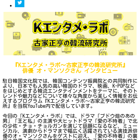
『Kエンタメ・ラボ～古家正亨の韓流研究所』
俳優 オ・マンソクさん インタビュー
駐日韓国文化院では、韓国コンテンツ振興院との共同制作に
より、日本でも人気の高い韓国のドラマ、映画、K-POPなど
をはじめとする韓流エンタテインメントをテーマに、そのト
レンドや魅力などについて様々な角度から楽しく情報をお伝
えするプログラム『Kエンタメ・ラボ～古家正亨の韓流研究
所』を当院YouTube内で配信しています。
今回の「Kエンタメ・ラボ」では、ドラマ「ブドウ畑のあの
男」「王と私」の主演や大ヒットドラマ「愛の不時着」で北
の少佐・チョ・チョルガンを演じて話題になるなど、ミュー
ジカル、演劇からドラマまで幅広く活躍されている演技派俳
優のオ・マンソクさんをゲストに迎え、「愛の不時着」の裏