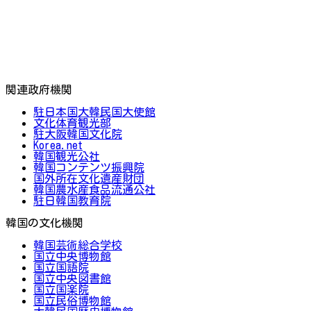
関連政府機関
駐日本国大韓民国大使館
文化体育観光部
駐大阪韓国文化院
Korea.net
韓国観光公社
韓国コンテンツ振興院
国外所在文化遺産財団
韓国農水産食品流通公社
駐日韓国教育院
韓国の文化機関
韓国芸術総合学校
国立中央博物館
国立国語院
国立中央図書館
国立国楽院
国立民俗博物館