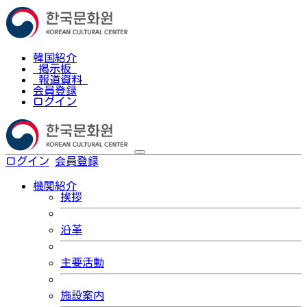
韓国紹介
掲示板
報道資料
会員登録
ログイン
ログイン
会員登録
한국어
機関紹介
挨拶
沿革
主要活動
施設案内