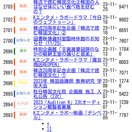
韓流で読む韓国文化③韓国の人
23-11-
2703
はなぜ体にいい食べ物を好む
9471
25
の？
Kエンタメ・ラボ～ドラマ「今日
23-11-
2702
9602
のウェブトゥーン」
19
韓流20周年記念企画「韓流で読
23-11-
2701
6651
む韓国文化」②
18
図書映像資料室臨時休館のお知
23-11-
2700
7607
らせ（11/25）
14
特別企画展「壬寅進宴図屏のな
23-11-
1704
2699
かの朝鮮王室の踊りと音楽」
13
0
Kエンタメ・ラボ～ドラマ「魔女
23-11-
2698
8003
商店REOPEN」
12
韓流20周年記念企画「韓流で読
23-11-
2697
7071
む韓国文化」①
11
2023年 韓国語講師 教育研究 学
23-11-
1274
2696
術大会
09
6
駐日韓国文化院 企画展 施工 入
23-11-
2695
5422
札公告（2次）
07
2023「Audition K」2次オーディ
23-11-
1239
2694
ション観覧者募集
07
7
Kエンタメ・ラボ～映画「デシベ
23-11-
2693
7797
ル」
05
Previous
«
11