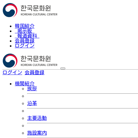
韓国紹介
掲示板
報道資料
会員登録
ログイン
ログイン
会員登録
한국어
機関紹介
挨拶
沿革
主要活動
施設案内