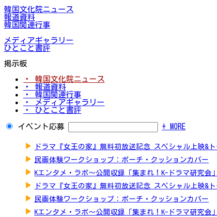
韓国文化院ニュース
報道資料
韓国関連行事
メディアギャラリー
ひとこと書評
掲示板
・ 韓国文化院ニュース
・ 報道資料
・ 韓国関連行事
・ メディアギャラリー
・ ひとこと書評
イベント応募
+ MORE
▶
ドラマ『女王の家』無料初放送記念 スペシャル上映&
▶
民画体験ワークショップ：ポーチ・クッションカバー
▶
Kエンタメ・ラボ～公開収録「集まれ！K-ドラマ研究会
▶
ドラマ『女王の家』無料初放送記念 スペシャル上映&
▶
民画体験ワークショップ：ポーチ・クッションカバー
▶
Kエンタメ・ラボ～公開収録「集まれ！K-ドラマ研究会