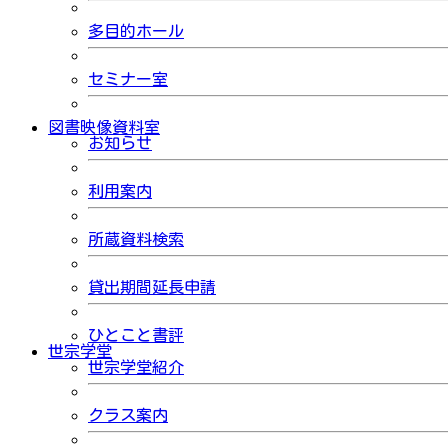
多目的ホール
セミナー室
図書映像資料室
お知らせ
利用案内
所蔵資料検索
貸出期間延長申請
ひとこと書評
世宗学堂
世宗学堂紹介
クラス案内