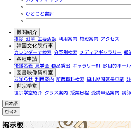
ひとこと書評
機関紹介
挨拶
沿革
主要活動
利用案内
施設案内
アクセス
韓国文化院行事
カレンダーで検索
分野別検索
メディアギャラリー
報
各種申請
後援名義
見学会
物品貸出
ギャラリーMI
多目的ホール
図書映像資料室
お知らせ
利用案内
所蔵資料検索
貸出期間延長申請
ひ
世宗学堂
世宗学堂紹介
クラス案内
授業日程
受講申込案内
講師
日本語
한국어
掲示板