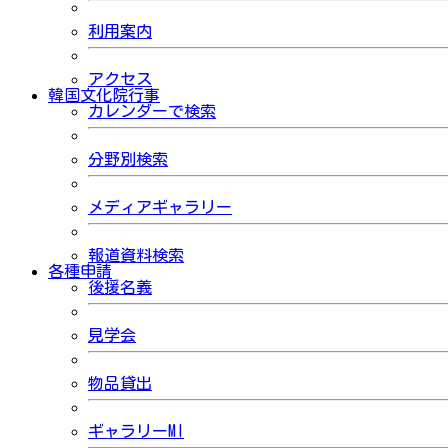
利用案内
アクセス
韓国文化院行事
カレンダーで検索
分野別検索
メディアギャラリー
報道資料検索
各種申請
後援名義
見学会
物品貸出
ギャラリーMI