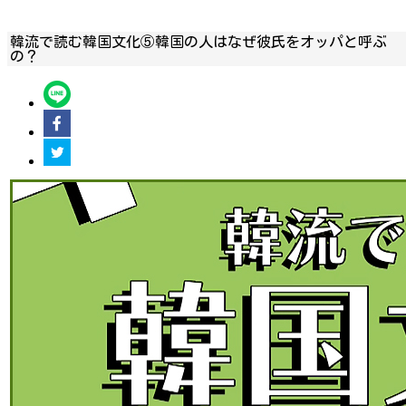
韓流で読む韓国文化⑤韓国の人はなぜ彼氏をオッパと呼ぶ
の？