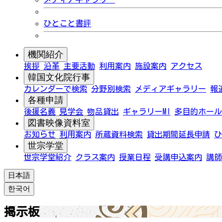
ひとこと書評
機関紹介
挨拶
沿革
主要活動
利用案内
施設案内
アクセス
韓国文化院行事
カレンダーで検索
分野別検索
メディアギャラリー
報
各種申請
後援名義
見学会
物品貸出
ギャラリーMI
多目的ホール
図書映像資料室
お知らせ
利用案内
所蔵資料検索
貸出期間延長申請
ひ
世宗学堂
世宗学堂紹介
クラス案内
授業日程
受講申込案内
講師
日本語
한국어
掲示板