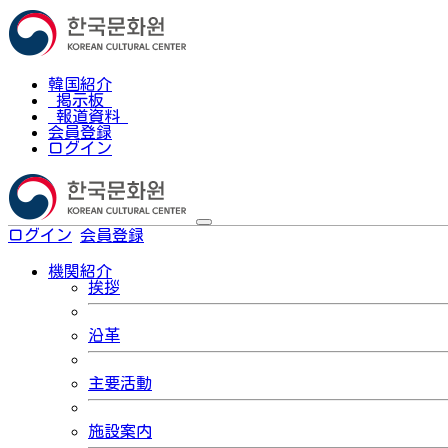
韓国紹介
掲示板
報道資料
会員登録
ログイン
ログイン
会員登録
한국어
機関紹介
挨拶
沿革
主要活動
施設案内