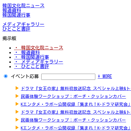
韓国文化院ニュース
報道資料
韓国関連行事
メディアギャラリー
ひとこと書評
掲示板
・ 韓国文化院ニュース
・ 報道資料
・ 韓国関連行事
・ メディアギャラリー
・ ひとこと書評
イベント応募
+ MORE
▶
ドラマ『女王の家』無料初放送記念 スペシャル上映&
▶
民画体験ワークショップ：ポーチ・クッションカバー
▶
Kエンタメ・ラボ～公開収録「集まれ！K-ドラマ研究会
▶
ドラマ『女王の家』無料初放送記念 スペシャル上映&
▶
民画体験ワークショップ：ポーチ・クッションカバー
▶
Kエンタメ・ラボ～公開収録「集まれ！K-ドラマ研究会