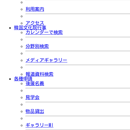
利用案内
アクセス
韓国文化院行事
カレンダーで検索
分野別検索
メディアギャラリー
報道資料検索
各種申請
後援名義
見学会
物品貸出
ギャラリーMI