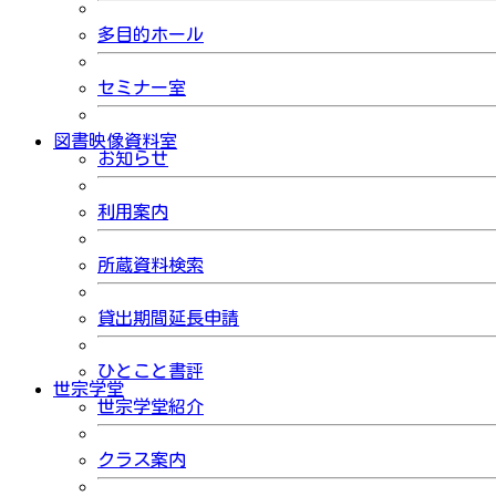
多目的ホール
セミナー室
図書映像資料室
お知らせ
利用案内
所蔵資料検索
貸出期間延長申請
ひとこと書評
世宗学堂
世宗学堂紹介
クラス案内