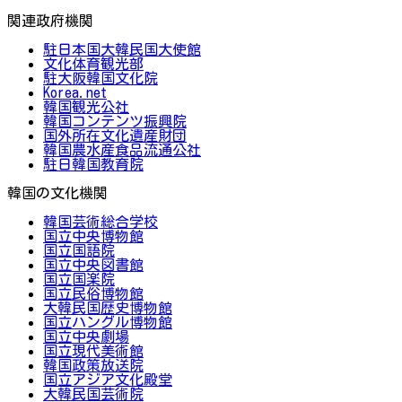
関連政府機関
駐日本国大韓民国大使館
文化体育観光部
駐大阪韓国文化院
Korea.net
韓国観光公社
韓国コンテンツ振興院
国外所在文化遺産財団
韓国農水産食品流通公社
駐日韓国教育院
韓国の文化機関
韓国芸術総合学校
国立中央博物館
国立国語院
国立中央図書館
国立国楽院
国立民俗博物館
大韓民国歴史博物館
国立ハングル博物館
国立中央劇場
国立現代美術館
韓国政策放送院
国立アジア文化殿堂
大韓民国芸術院