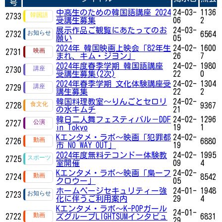
号
中高生のための韓国語講座 2024
24-03-
1136
2733
受講生募集
06
2
展示作品ご観覧にあたってのお
24-03-
2732
6564
願い
05
2024年 韓国映画上映会「82年生
24-02-
1600
2731
まれ、キム・ジヨン」
26
7
2024年度春季学期 韓国語講座
24-02-
1980
2730
受講生募集(2次)
22
0
2024年春季学期 文化体験講座受
24-02-
1304
2729
講生募集
22
2
韓国料理教室～りんごとセロリ
24-02-
2728
9367
の水キムチ
21
韓日二人舞フェスティバル－DDF
24-02-
1296
2727
in Tokyo
19
1
Kエンタメ・ラボ～映画「犯罪都
24-02-
2726
6880
市 NO WAY OUT」
19
2024年度無料テコンドー体験教
24-02-
1995
2725
室開催
09
4
Kエンタメ・ラボ～映画「梟ーフ
24-02-
2724
8542
クロウー」
05
ホームページセキュリティー強
24-01-
1948
2723
化に伴うご利用案内
29
4
Kエンタメ・ラボ～K-POPガール
24-01-
2722
ズグループLIGHTSUMインタビュ
6831
29