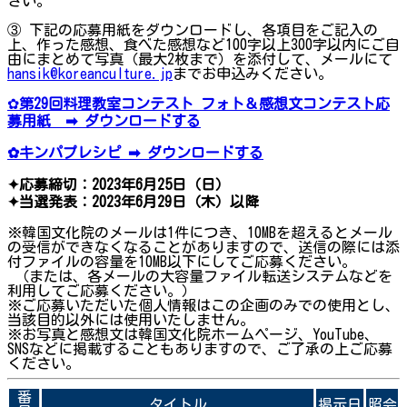
さい。
③ 下記の応募用紙をダウンロードし、各項目をご記入の
上、作った感想、食べた感想など100字以上300字以内にご自
由にまとめて写真（最大2枚まで）を添付して、メールにて
hansik@koreanculture.jp
までお申込みください。
✿
第29回料理教室コンテスト フォト＆感想文コンテスト応
募用紙 ➡ ダウンロードする
✿キンパプレシピ ➡ ダウンロードする
✦応募締切：2023年6月25日（日）
✦当選発表：2023年6月29日（木）以降
※韓国文化院のメールは1件につき、10MBを超えるとメール
の受信ができなくなることがありますので、送信の際には添
付ファイルの容量を10MB以下にしてご応募ください。
（または、各メールの大容量ファイル転送システムなどを
利用してご応募ください。）
※ご応募いただいた個人情報はこの企画のみでの使用とし、
当該目的以外には使用いたしません。
※お写真と感想文は韓国文化院ホームページ、YouTube、
SNSなどに掲載することもありますので、ご了承の上ご応募
ください。
番
タイトル
掲示日
照会