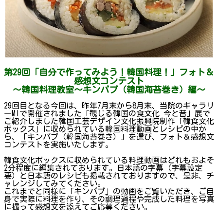
第29回「自分で作ってみよう！韓国料理！」フォト＆
感想文コンテスト
～韓国料理教室〜キンパプ（韓国海苔巻き）編～
29回目となる今回は、昨年7月末から8月末、当院のギャラリ
ーMIで開催されました「観じる韓国の食文化 今と昔」展で
ご紹介しました韓国工芸デザイン文化振興院制作「韓食文化
ボックス」に収められている韓国料理動画とレシピの中か
ら、「キンパプ（韓国海苔巻き）」を選び、フォト＆感想文
コンテストを実施いたします。
韓食文化ボックスに収められている料理動画はどれもおよそ
2分程度に編集されております。日本語の字幕（字幕設定
要）と日本語のレシピも掲載されておりますので、是非、チ
ャレンジしてみてください。
これまでと同様に「キンパプ」の動画をご覧いただき、ご自
身で実際に料理を作り、その調理過程や完成した料理を写真
に撮って感想文を添えてご応募ください。