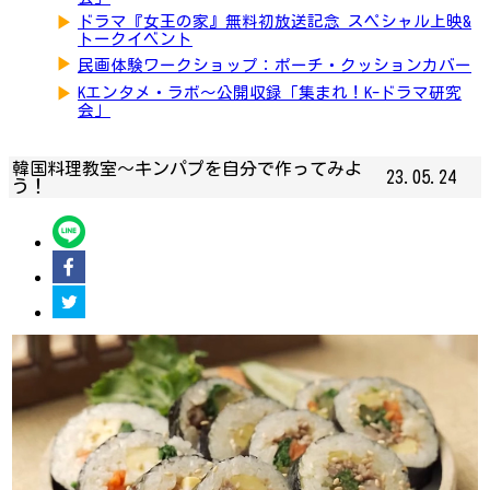
▶
ドラマ『女王の家』無料初放送記念 スペシャル上映&
トークイベント
▶
民画体験ワークショップ：ポーチ・クッションカバー
▶
Kエンタメ・ラボ～公開収録「集まれ！K-ドラマ研究
会」
韓国料理教室〜キンパプを自分で作ってみよ
23.05.24
う！