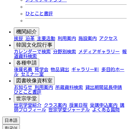
ひとこと書評
機関紹介
挨拶
沿革
主要活動
利用案内
施設案内
アクセス
韓国文化院行事
カレンダーで検索
分野別検索
メディアギャラリー
報
道資料検索
各種申請
後援名義
見学会
物品貸出
ギャラリーMI
多目的ホー
ル
セミナー室
図書映像資料室
お知らせ
利用案内
所蔵資料検索
貸出期間延長申請
ひとこと書評
世宗学堂
世宗学堂紹介
クラス案内
授業日程
受講申込案内
講
師プロフィール
世宗学堂ジャーナル
よくある質問
日本語
한국어