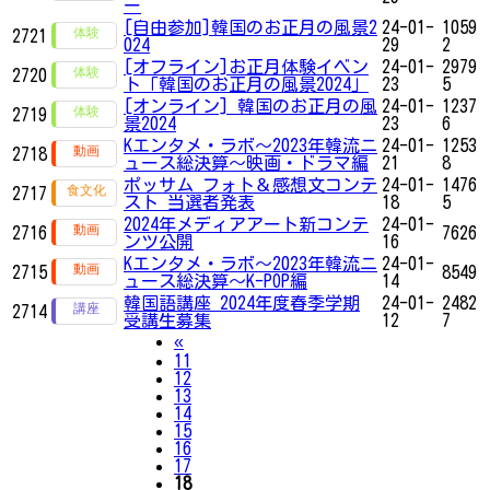
ー
[自由参加]韓国のお正月の風景2
24-01-
1059
2721
024
29
2
[オフライン]お正月体験イベン
24-01-
2979
2720
ト「韓国のお正月の風景2024」
23
5
[オンライン] 韓国のお正月の風
24-01-
1237
2719
景2024
23
6
Kエンタメ・ラボ～2023年韓流ニ
24-01-
1253
2718
ュース総決算～映画・ドラマ編
21
8
ポッサム フォト＆感想文コンテ
24-01-
1476
2717
スト 当選者発表
18
5
2024年メディアアート新コンテ
24-01-
2716
7626
ンツ公開
16
Kエンタメ・ラボ～2023年韓流ニ
24-01-
2715
8549
ュース総決算～K-POP編
14
韓国語講座 2024年度春季学期
24-01-
2482
2714
受講生募集
12
7
Previous
«
11
12
13
14
15
16
17
18