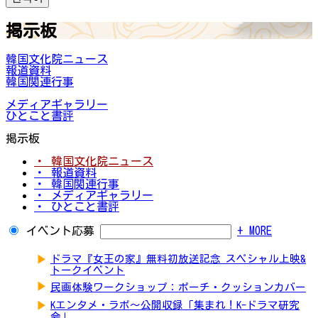
掲示板
韓国文化院ニュース
報道資料
韓国関連行事
メディアギャラリー
ひとこと書評
掲示板
・ 韓国文化院ニュース
・ 報道資料
・ 韓国関連行事
・ メディアギャラリー
・ ひとこと書評
イベント応募
+ MORE
▶
ドラマ『女王の家』無料初放送記念 スペシャル上映&
トークイベント
▶
民画体験ワークショップ：ポーチ・クッションカバー
▶
Kエンタメ・ラボ～公開収録「集まれ！K-ドラマ研究
会」