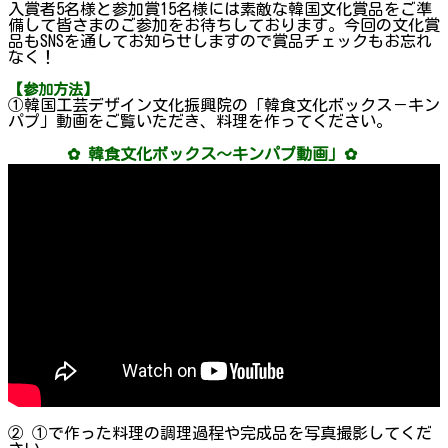
入賞者5名様と参加賞15名様には素敵な韓国文化賞品をご準
備して皆さまのご参加をお待ちしております。今回の文化賞
品もSNSを通してお知らせしますので賞品チェックもお忘れ
なく！
【参加方法】
①韓国工芸デザイン文化振興院の「韓食文化ボックス－キン
パプ」動画をご覧いただき、料理を作ってください。
✿ 韓食文化ボックス～キンパプ動画」✿
② ①で作った料理の調理過程や完成品を写真撮影してくだ