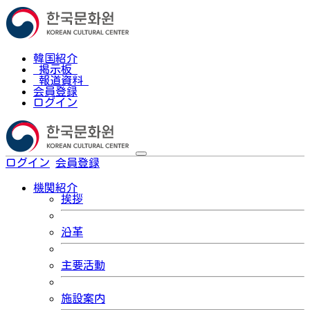
韓国紹介
掲示板
報道資料
会員登録
ログイン
ログイン
会員登録
한국어
機関紹介
挨拶
沿革
主要活動
施設案内