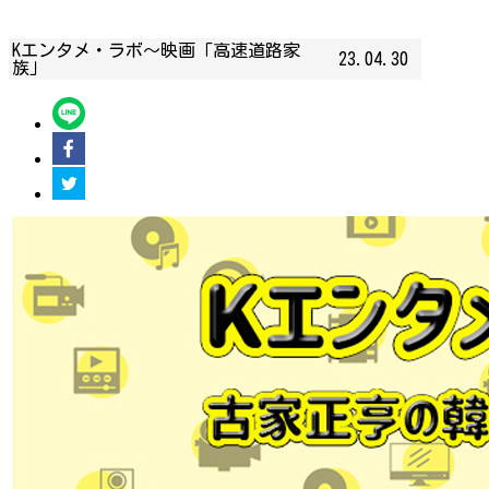
Kエンタメ・ラボ～映画「高速道路家
23.04.30
族」