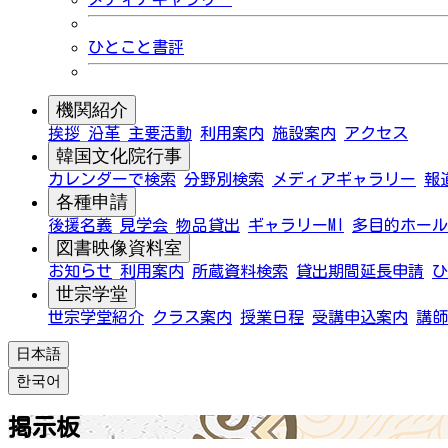
ひとこと書評
機関紹介
挨拶
沿革
主要活動
利用案内
施設案内
アクセス
韓国文化院行事
カレンダーで検索
分野別検索
メディアギャラリー
報
各種申請
後援名義
見学会
物品貸出
ギャラリーMI
多目的ホール
図書映像資料室
お知らせ
利用案内
所蔵資料検索
貸出期間延長申請
ひ
世宗学堂
世宗学堂紹介
クラス案内
授業日程
受講申込案内
講師
日本語
한국어
掲示板