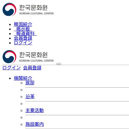
韓国紹介
掲示板
報道資料
会員登録
ログイン
ログイン
会員登録
한국어
機関紹介
挨拶
沿革
主要活動
施設案内