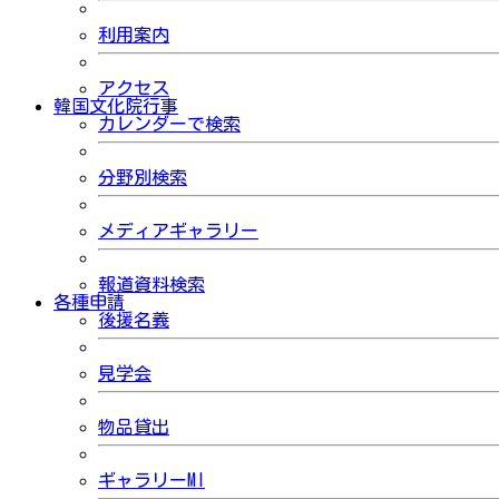
利用案内
アクセス
韓国文化院行事
カレンダーで検索
分野別検索
メディアギャラリー
報道資料検索
各種申請
後援名義
見学会
物品貸出
ギャラリーMI