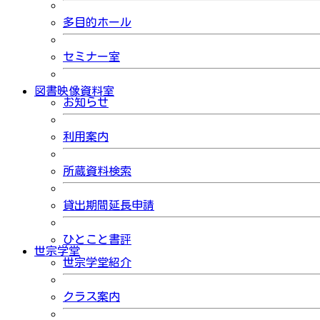
多目的ホール
セミナー室
図書映像資料室
お知らせ
利用案内
所蔵資料検索
貸出期間延長申請
ひとこと書評
世宗学堂
世宗学堂紹介
クラス案内