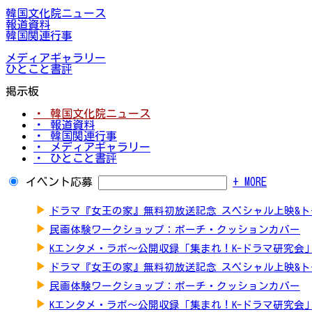
韓国文化院ニュース
報道資料
韓国関連行事
メディアギャラリー
ひとこと書評
掲示板
・ 韓国文化院ニュース
・ 報道資料
・ 韓国関連行事
・ メディアギャラリー
・ ひとこと書評
イベント応募
+ MORE
▶
ドラマ『女王の家』無料初放送記念 スペシャル上映&
▶
民画体験ワークショップ：ポーチ・クッションカバー
▶
Kエンタメ・ラボ～公開収録「集まれ！K-ドラマ研究会
▶
ドラマ『女王の家』無料初放送記念 スペシャル上映&
▶
民画体験ワークショップ：ポーチ・クッションカバー
▶
Kエンタメ・ラボ～公開収録「集まれ！K-ドラマ研究会