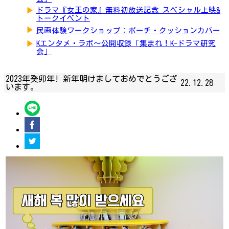
▶
ドラマ『女王の家』無料初放送記念 スペシャル上映&
トークイベント
▶
民画体験ワークショップ：ポーチ・クッションカバー
▶
Kエンタメ・ラボ～公開収録「集まれ！K-ドラマ研究
会」
2023年癸卯年! 新年明けましておめでとうござ
22.12.28
います。