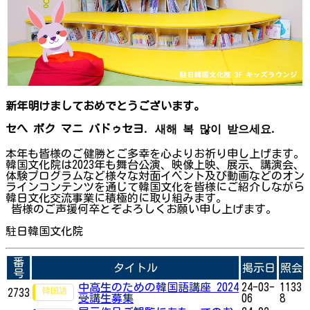
新年明けましておめでとうございます。
セへ ボク マニ バドゥセヨ. 새해 복 많이 받으세요.
本年も皆様のご健勝とご多幸を心よりお祈り申し上げます。
韓国文化院は2023年も舞台公演、映像上映、展示、講演会、
体験プログラムなど様々な対面イベント及び動画などのオン
ラインコンテンツを通じて韓国文化を皆様にご紹介しながら
韓日文化交流事業に積極的に取り組みます。
皆様のご声援何卒とぞよろしくお願い申し上げます。
駐日韓国文化院
番
タイトル
掲示日
照会
号
中高生のための韓国語講座 2024
24-03-
1133
2733
受講生募集
06
8