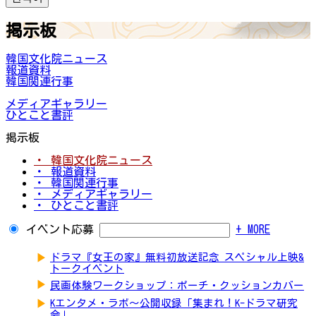
掲示板
韓国文化院ニュース
報道資料
韓国関連行事
メディアギャラリー
ひとこと書評
掲示板
・ 韓国文化院ニュース
・ 報道資料
・ 韓国関連行事
・ メディアギャラリー
・ ひとこと書評
イベント応募
+ MORE
▶
ドラマ『女王の家』無料初放送記念 スペシャル上映&
トークイベント
▶
民画体験ワークショップ：ポーチ・クッションカバー
▶
Kエンタメ・ラボ～公開収録「集まれ！K-ドラマ研究
会」