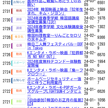
展示作品ご観覧にあたってのお
24-03-
2732
6551
願い
05
2024年 韓国映画上映会「82年生
24-02-
1599
2731
まれ、キム・ジヨン」
26
5
2024年度春季学期 韓国語講座
24-02-
1978
2730
受講生募集(2次)
22
7
2024年春季学期 文化体験講座受
24-02-
1302
2729
講生募集
22
9
韓国料理教室～りんごとセロリ
24-02-
2728
9366
の水キムチ
21
韓日二人舞フェスティバル－DDF
24-02-
1293
2727
in Tokyo
19
9
Kエンタメ・ラボ～映画「犯罪都
24-02-
2726
6870
市 NO WAY OUT」
19
2024年度無料テコンドー体験教
24-02-
1994
2725
室開催
09
6
Kエンタメ・ラボ～映画「梟ーフ
24-02-
2724
8529
クロウー」
05
ホームページセキュリティー強
24-01-
1947
2723
化に伴うご利用案内
29
7
Kエンタメ・ラボ～K-POPガール
24-01-
2722
ズグループLIGHTSUMインタビュ
6826
29
ー
[自由参加]韓国のお正月の風景2
24-01-
1058
2721
024
29
5