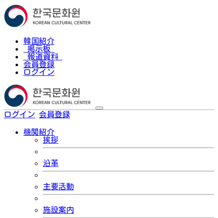
韓国紹介
掲示板
報道資料
会員登録
ログイン
ログイン
会員登録
한국어
機関紹介
挨拶
沿革
主要活動
施設案内