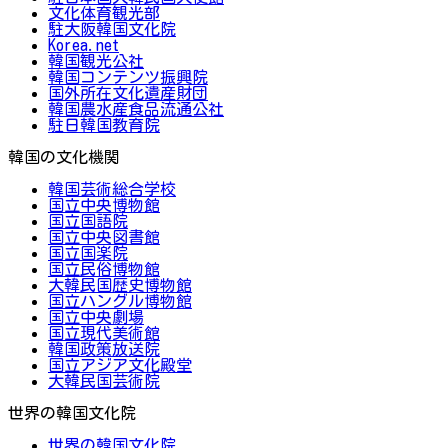
文化体育観光部
駐大阪韓国文化院
Korea.net
韓国観光公社
韓国コンテンツ振興院
国外所在文化遺産財団
韓国農水産食品流通公社
駐日韓国教育院
韓国の文化機関
韓国芸術総合学校
国立中央博物館
国立国語院
国立中央図書館
国立国楽院
国立民俗博物館
大韓民国歴史博物館
国立ハングル博物館
国立中央劇場
国立現代美術館
韓国政策放送院
国立アジア文化殿堂
大韓民国芸術院
世界の韓国文化院
世界の韓国文化院