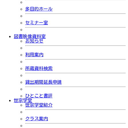
多目的ホール
セミナー室
図書映像資料室
お知らせ
利用案内
所蔵資料検索
貸出期間延長申請
ひとこと書評
世宗学堂
世宗学堂紹介
クラス案内