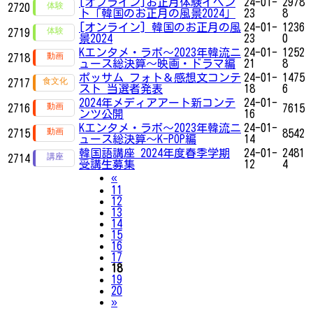
[オフライン]お正月体験イベン
24-01-
2978
2720
ト「韓国のお正月の風景2024」
23
8
[オンライン] 韓国のお正月の風
24-01-
1236
2719
景2024
23
0
Kエンタメ・ラボ～2023年韓流ニ
24-01-
1252
2718
ュース総決算～映画・ドラマ編
21
8
ポッサム フォト＆感想文コンテ
24-01-
1475
2717
スト 当選者発表
18
6
2024年メディアアート新コンテ
24-01-
2716
7615
ンツ公開
16
Kエンタメ・ラボ～2023年韓流ニ
24-01-
2715
8542
ュース総決算～K-POP編
14
韓国語講座 2024年度春季学期
24-01-
2481
2714
受講生募集
12
4
Previous
«
11
12
13
14
15
16
17
18
19
20
Next
»