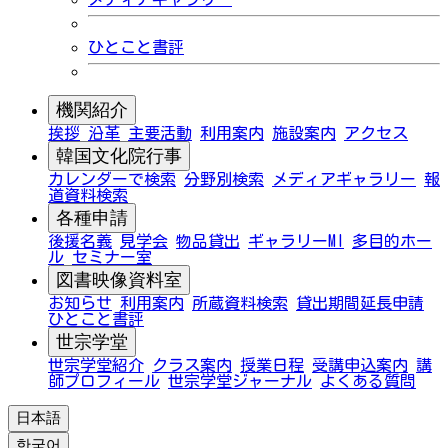
ひとこと書評
機関紹介
挨拶
沿革
主要活動
利用案内
施設案内
アクセス
韓国文化院行事
カレンダーで検索
分野別検索
メディアギャラリー
報
道資料検索
各種申請
後援名義
見学会
物品貸出
ギャラリーMI
多目的ホー
ル
セミナー室
図書映像資料室
お知らせ
利用案内
所蔵資料検索
貸出期間延長申請
ひとこと書評
世宗学堂
世宗学堂紹介
クラス案内
授業日程
受講申込案内
講
師プロフィール
世宗学堂ジャーナル
よくある質問
日本語
한국어