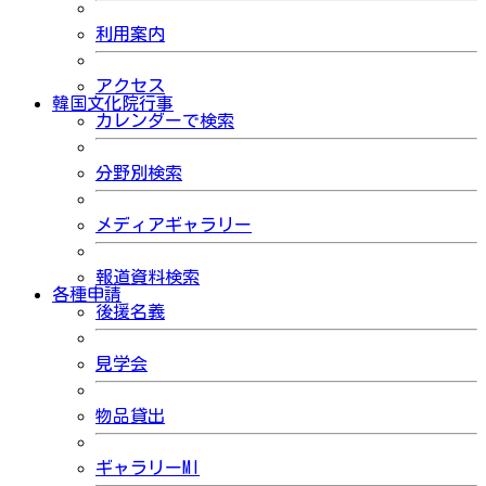
利用案内
アクセス
韓国文化院行事
カレンダーで検索
分野別検索
メディアギャラリー
報道資料検索
各種申請
後援名義
見学会
物品貸出
ギャラリーMI