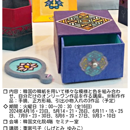
内容：韓国の韓紙を用いて様々な模様と色を組み合わ
❐
せ、自分だけのオンリーワン作品を作る講座。※制作作
品：手鏡、正方形箱、引出小物入れの3作品（予定）
◇
期間：火曜日 19：00～20：30（全16回）
2024年4月16・23日、5月14・21・28日、6月11・18・25
日、7月9・23・30日、8月6・20・27日、9月3・10日
会場：韓国文化院4階 セミナー室
❐
講師：重富弓子（しげとみ ゆみこ）
❐