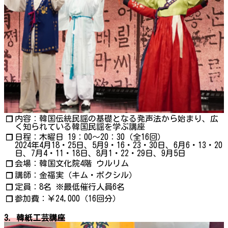
内容：韓国伝統民謡の基礎となる発声法から始まり、広
❐
く知られている韓国民謡を学ぶ講座
日程：木曜日 19：00～20：30（全16回）
❐
2024年4月18・25日、5月9・16・23・30日、6月6・13・20
日、7月4・11・18日、8月1・22・29日、9月5日
会場：韓国文化院4階 ウルリム
❐
講師：金福実（キム・ボクシル）
❐
定員：8名 ※最低催行人員6名
❐
参加費：￥24,000（16回分）
❐
3. 韓紙工芸講座