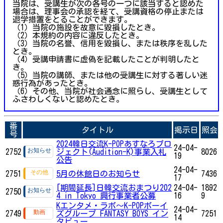
当院は、受講生が次の各号の一つに該当すると認めた
場合は、理事会の承認を経て、受講資格の停止または
退学措置をとることができます。
（1）当院の施設を故意に毀損したとき。
（2）本規約の内容に違反したとき。
（3）当院の名誉、信用を毀損し、または秩序を乱した
とき。
（4）受講申請書に虚偽を記載したことが判明したと
き。
（5）当院の講師、または他の受講生に対する著しい迷
惑行為があったとき。
（6）その他、当院が社会通念に照らし、受講生として
ふさわしくないと認めたとき。
番
タイトル
掲示日
照会
号
2024韓日交流K-POPあすなろプロ
24-04-
2752
ジェクト(Audition-K)事業入札
8026
19
公告
24-04-
2751
5月の休館日のお知らせ
7436
17
[期間延長]日韓交流おまつり202
24-04-
1892
2750
4 in Tokyo 興行事業者公募
16
9
Kエンタメ・ラボ～K-POPボーイ
24-04-
2749
ズグループ FANTASY BOYS イン
7251
14
タビュー