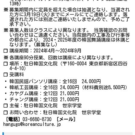
13時)
※
募集期間内に定員を超えた場合は抽選となり、当選され
た方に3月19日(火)までにメールにてご連絡します。落
選された方には別途ご連絡いたしませんので、予めご了
承下さい。
※
募集人数はクラスにより異なります。 当落確認のお問
い合わせはご遠慮ください。当院館内の工事及び行事等
の都合により、2024・2025年度の韓国舞踊講座は休講と
なります。(募集なし)
講座期間：2024年4月～2024年9月
❐
※
各講座90分授業、回数は講座により異なります。
場所：駐日韓国文化院（〒160-0004 東京都新宿区四谷
❐
4-4-10）
受講料
❐
・
韓国民謡パンソリ講座：全16回 24,000円
・
韓紙工芸講座：全16回 24,000円（材料費別途8,500円）
・
カヤグム講座：全12回 21,000円
・
チャング講座：全12回 21,000円
主催：駐日韓国文化院 世宗学堂
❐
お問い合わせ：駐日韓国文化院 世宗学堂
❐
［電話］
03-6680-8730
［メール］
hangugo@koreanculture.jp