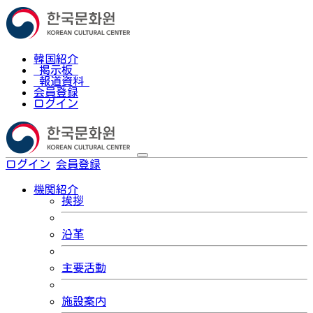
韓国紹介
掲示板
報道資料
会員登録
ログイン
ログイン
会員登録
한국어
機関紹介
挨拶
沿革
主要活動
施設案内