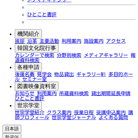
ひとこと書評
機関紹介
挨拶
沿革
主要活動
利用案内
施設案内
アクセス
韓国文化院行事
カレンダーで検索
分野別検索
メディアギャラリー
報
道資料検索
各種申請
後援名義
見学会
物品貸出
ギャラリーMI
多目的ホー
ル
セミナー室
図書映像資料室
お知らせ
利用案内
所蔵資料検索
貸出期間延長申請
ひとこと書評
世宗学堂
世宗学堂紹介
クラス案内
授業日程
受講申込案内
講
師プロフィール
世宗学堂ジャーナル
よくある質問
日本語
한국어