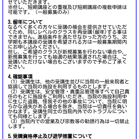
せていただきます。
※但し、短期講座との重複及び短期講座の複数申請は
可能です。（一般募集のみ）
3.留年について
なるべく多くの方々に受講の機会を提供させていただ
くため、同じレベルのクラスを再受講(留年)する事は
できません。進級条件を満たせなかった方のうち、次
学期も本講座の受講を希望される方は一般募集期間内
にお申し込みください。
但し、ご希望のクラスが新規募集を行わない場合や、
新規募集を行っても抽選の結果落選された場合は、ご
受講いただけない場合もございますので予めご了承く
ださい。
4.確認事項
（1）受講生は、他の受講生並びに当院の一般来院者と
協調して当院の施設を利用するものとします。
（2）受講生は、安全管理・貴重品管理等すべて自己責
任のもとに施設をご利用いただき、当院の施設利用中
に生じた盗難、怪我その他の事故について、当院に明
らかな過失がある場合を除き、当院は一切責任を負い
かねます。受講生同士の当院内外でのトラブルについ
ても同様とします。
（3）当院内での営業及び宗教等の勧誘行為は一切禁止
します。
5.受講資格停止及び退学措置について