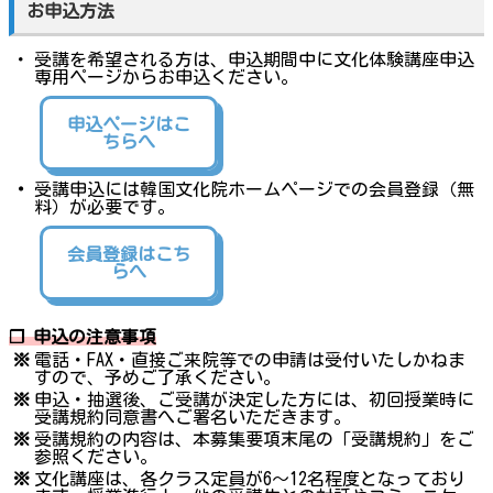
お申込方法
・
受講を希望される方は、申込期間中に文化体験講座申込
専用ページからお申込ください。
申込ページはこ
ちらへ
・
受講申込には韓国文化院ホームページでの会員登録（無
料）が必要です。
会員登録はこち
らへ
❐ 申込の注意事項
※
電話・FAX・直接ご来院等での申請は受付いたしかねま
すので、予めご了承ください。
※
申込・抽選後、ご受講が決定した方には、初回授業時に
受講規約同意書へご署名いただきます。
※
受講規約の内容は、本募集要項末尾の「受講規約」をご
参照ください。
※
文化講座は、各クラス定員が6～12名程度となっており