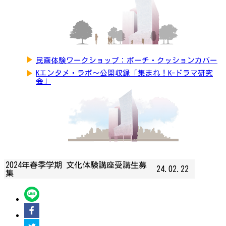
▶
民画体験ワークショップ：ポーチ・クッションカバー
▶
Kエンタメ・ラボ～公開収録「集まれ！K-ドラマ研究
会」
2024年春季学期 文化体験講座受講生募
24.02.22
集