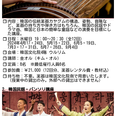
内容：韓国の伝統楽器カヤグムの構造、姿勢、音階な
❐
ど、楽器の持ち方や弾き方はもちろん、韓国の民謡やド
ラマ曲、韓国と日本の簡単な童謡などの演奏を目標にし
た講座。
日程：水曜日 19：00～20：30（全12回）
❐
2024年4月17・24日、5月15・22日、6月5・19日、
7月3・17・31日、8月7・28日、9月4日
会場：韓国文化院4階 ウルリム
❐
講師：金オル（キム・オル）
❐
定員：8名 ※最低催行人員6名
❐
参加費：￥21,000（12回分、楽器レンタル費・教材込）
❐
持ち物：不要。楽器は韓国文化院側で用意いたします。
❐
（授業中の貸出のみ。外部への貸出はできません）
2. 韓国民謡・パンソリ講座