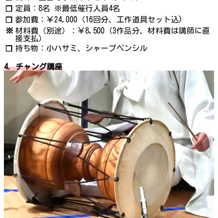
定員：8名 ※最低催行人員4名
❐
参加費：￥24,000（16回分、工作道具セット込)
❐
※
材料費（別途）：￥8,500（3作品分、材料費は講師に直
接支払）
持ち物：小ハサミ、シャープペンシル
❐
4. チャング講座