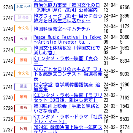
自治体協力事業「韓国文化の日
24-04-
2748
9768
（KOREA DAY）2024」公募案内
12
韓方ウィーク 2024～自分に合う
24-04-
3399
2747
韓方を日常生活に活かす～
12
8
24-04-
1172
2746
韓国料理教室～キムチチム
10
0
Peace Music Festival in Tokyo
24-04-
2080
2745
～Artistic Director Gu...
09
5
韓国文化体験教室「韓国文化で
24-04-
1682
2744
楽しむ春」
03
3
Kエンタメ・ラボ～映画「貴公
24-03-
2743
8334
子」
31
りんごとセロリの水キムチ フォ
24-03-
2742
ト＆感想文コンテスト 当選者発
9033
29
表
世宗学堂 春学期韓国語講座 追
24-03-
1290
2741
加募集
25
7
Kエンタメ・ラボ～映画「ラブリ
24-03-
2740
7162
セット 30日後、離婚します」
22
韓国映画上映会「手紙と線路と
24-03-
1542
2739
小さな奇跡」
22
9
Kエンタメ・ラボ～ドラマ「社長
24-03-
2738
9532
ドル・マート」
18
2024年 韓国映画上映会～年間ス
24-03-
2774
2737
ケジュール
12
9