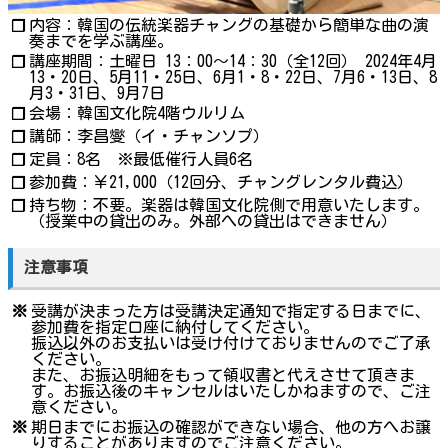
内容：韓国の伝統楽器チャングの基礎から簡単な曲の演
❐
奏までを学ぶ講座。
講座期間：土曜日 13：00～14：30（全12回） 2024年4月
❐
13・20日、5月11・25日、6月1・8・22日、7月6・13日、8
月3・31日、9月7日
会場：韓国文化院4階ウルリム
❐
講師：李昌燮（イ・チャンソプ）
❐
定員：8名 ※最低催行人員6名
❐
参加費：￥21,000（12回分、チャングレンタル費込）
❐
持ち物：不要。楽器は韓国文化院側で用意いたします。
❐
（授業中の貸出のみ。外部への貸出はできません）
注意事項
※
受講が決まった方は受講決定通知で指定する日までに、
参加費を指定口座に納付してください。
振込以外のお支払いは受け付けておりませんのでご了承
ください。
また、お振込明細をもって領収書と代えさせて頂きま
す。お振込後のキャンセルはいたしかねますので、ご注
意ください。
※
期日までにお振込の確認ができない場合、他の方へお譲
りすることがありますのでご注意ください。