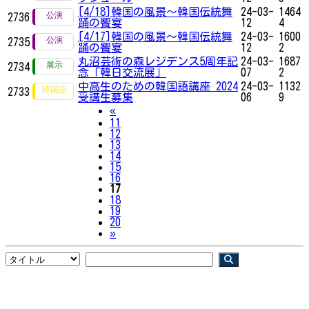
[4/18]韓国の風景～韓国伝統舞
24-03-
1464
2736
踊の饗宴
12
4
[4/17]韓国の風景～韓国伝統舞
24-03-
1600
2735
踊の饗宴
12
2
丸沼芸術の森レジデンス5周年記
24-03-
1687
2734
念「韓日交流展」
07
2
中高生のための韓国語講座 2024
24-03-
1132
2733
受講生募集
06
9
Previous
«
11
12
13
14
15
16
17
18
19
20
Next
»