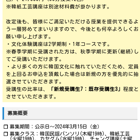
※韓紙工芸講座は別途材料費が掛かります。
改定後も、皆様にご満足いただける授業を提供できるよ
う一層努めてまいりますので、今後とも何卒よろしくお
願い申し上げます。
・文化体験講座は2学期制・1年コースです。
※春季学期に受講された方は、秋季学期に更新(継続)し
てご受講いただけます。
・より多くの方に韓国文化に触れていただくため、定員
を上回るお申込を頂戴した場合は新規の方を優先的に抽
選させていただきます。
受講生の比率は、
「新規受講生7：既存受講生3」
程度と
させていただきます。
募集概要
募集期間：公示日～2024年3月15日（金）
❐
募集クラス：韓国民謡パンソリ(木曜19時)、韓紙工芸
❐
(火曜19時)、カヤグム(水曜19時)、チャング講座(土曜