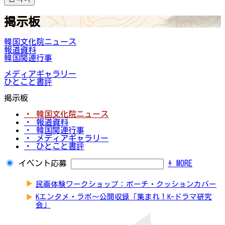
掲示板
韓国文化院ニュース
報道資料
韓国関連行事
メディアギャラリー
ひとこと書評
掲示板
・ 韓国文化院ニュース
・ 報道資料
・ 韓国関連行事
・ メディアギャラリー
・ ひとこと書評
イベント応募
+ MORE
▶
民画体験ワークショップ：ポーチ・クッションカバー
▶
Kエンタメ・ラボ～公開収録「集まれ！K-ドラマ研究
会」