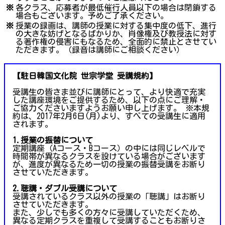
※
各クラス、応募者が最低催行人員以下の場合は閉鎖する
場合もございます。予めご了承ください。
※
授業の録画は、講師の授業に対する集中度の低下、進行
の大きな妨げとなるばかりか、肖像権及び教授法に対す
る著作権の侵害にもなるため、全面的に禁止とさせてい
ただきます。（録音は講師にご相談ください）
【駐日韓国文化院 世宗学堂 受講規約】
受講生の皆さま並びに講師にとって、より快適で充実
した講座環境をご提供するため、以下の点にご理解・
ご協力くださいますようお願い申し上げます。 ※本規
約は、2017年2月6日(月)より、すべての受講生に適用
されます。
1.授業の振替について
定期講座（Aコース・Bコース）の中には同じレベルで
時間帯が異なるクラスを設けている場合がございます
が、進度が異なるため一切の授業の振替受講をお断り
させていただきます。
2.聴講・ダブル受講について
受講されているクラス以外の授業の「聴講」はお断り
させていただきます。
また、少しでも多くの方々に受講していただくため、
異なる定期クラスを重複して受講することもお断りさ