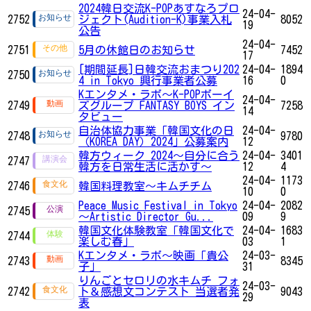
2024韓日交流K-POPあすなろプロ
24-04-
2752
ジェクト(Audition-K)事業入札
8052
19
公告
24-04-
2751
5月の休館日のお知らせ
7452
17
[期間延長]日韓交流おまつり202
24-04-
1894
2750
4 in Tokyo 興行事業者公募
16
0
Kエンタメ・ラボ～K-POPボーイ
24-04-
2749
ズグループ FANTASY BOYS イン
7258
14
タビュー
自治体協力事業「韓国文化の日
24-04-
2748
9780
（KOREA DAY）2024」公募案内
12
韓方ウィーク 2024～自分に合う
24-04-
3401
2747
韓方を日常生活に活かす～
12
4
24-04-
1173
2746
韓国料理教室～キムチチム
10
0
Peace Music Festival in Tokyo
24-04-
2082
2745
～Artistic Director Gu...
09
9
韓国文化体験教室「韓国文化で
24-04-
1683
2744
楽しむ春」
03
1
Kエンタメ・ラボ～映画「貴公
24-03-
2743
8345
子」
31
りんごとセロリの水キムチ フォ
24-03-
2742
ト＆感想文コンテスト 当選者発
9043
29
表