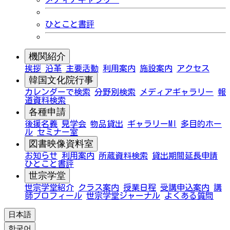
ひとこと書評
機関紹介
挨拶
沿革
主要活動
利用案内
施設案内
アクセス
韓国文化院行事
カレンダーで検索
分野別検索
メディアギャラリー
報
道資料検索
各種申請
後援名義
見学会
物品貸出
ギャラリーMI
多目的ホー
ル
セミナー室
図書映像資料室
お知らせ
利用案内
所蔵資料検索
貸出期間延長申請
ひとこと書評
世宗学堂
世宗学堂紹介
クラス案内
授業日程
受講申込案内
講
師プロフィール
世宗学堂ジャーナル
よくある質問
日本語
한국어