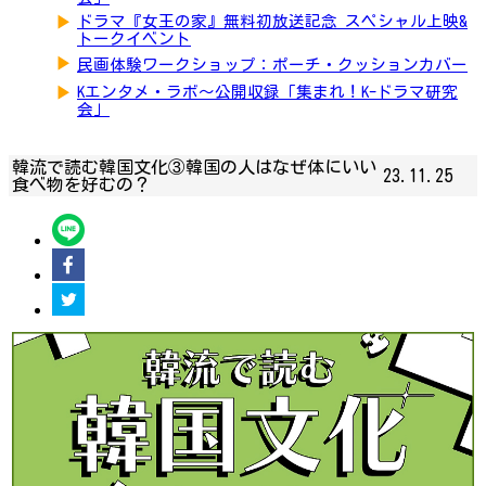
▶
ドラマ『女王の家』無料初放送記念 スペシャル上映&
トークイベント
▶
民画体験ワークショップ：ポーチ・クッションカバー
▶
Kエンタメ・ラボ～公開収録「集まれ！K-ドラマ研究
会」
韓流で読む韓国文化③韓国の人はなぜ体にいい
23.11.25
食べ物を好むの？