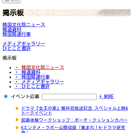
掲示板
韓国文化院ニュース
報道資料
韓国関連行事
メディアギャラリー
ひとこと書評
掲示板
・ 韓国文化院ニュース
・ 報道資料
・ 韓国関連行事
・ メディアギャラリー
・ ひとこと書評
イベント応募
+ MORE
▶
ドラマ『女王の家』無料初放送記念 スペシャル上映&
トークイベント
▶
民画体験ワークショップ：ポーチ・クッションカバー
▶
Kエンタメ・ラボ～公開収録「集まれ！K-ドラマ研究
会」