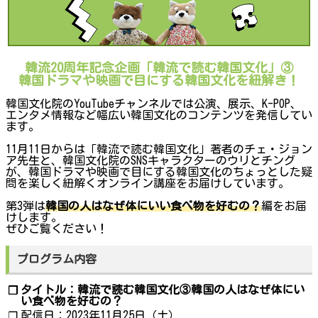
韓流20周年記念企画「韓流で読む韓国文化」③
韓国ドラマや映画で目にする韓国文化を紐解き！
韓国文化院のYouTubeチャンネルでは公演、展示、K-POP、
エンタメ情報など幅広い韓国文化のコンテンツを発信してい
ます。
11月11日からは「韓流で読む韓国文化」著者のチェ・ジョン
ア先生と、韓国文化院のSNSキャラクターのウリとチング
が、韓国ドラマや映画で目にする韓国文化のちょっとした疑
問を楽しく紐解くオンライン講座をお届けしています。
第3弾は
韓国の人はなぜ体にいい食べ物を好むの？
編をお届
けします。
ぜひご覧ください！
プログラム内容
タイトル：韓流で読む韓国文化③韓国の人はなぜ体にい
❐
い食べ物を好むの？
配信日：2023年11月25日（土）
❐