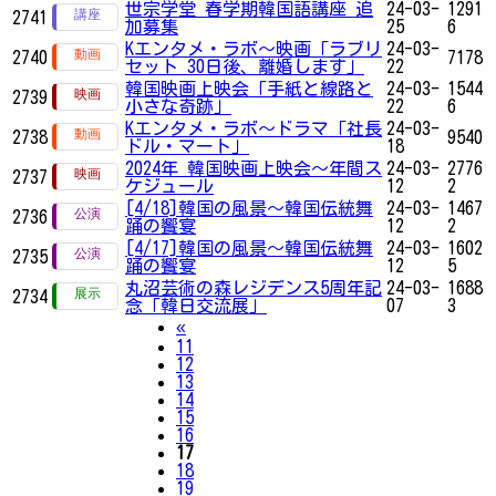
世宗学堂 春学期韓国語講座 追
24-03-
1291
2741
加募集
25
6
Kエンタメ・ラボ～映画「ラブリ
24-03-
2740
7178
セット 30日後、離婚します」
22
韓国映画上映会「手紙と線路と
24-03-
1544
2739
小さな奇跡」
22
6
Kエンタメ・ラボ～ドラマ「社長
24-03-
2738
9540
ドル・マート」
18
2024年 韓国映画上映会～年間ス
24-03-
2776
2737
ケジュール
12
2
[4/18]韓国の風景～韓国伝統舞
24-03-
1467
2736
踊の饗宴
12
2
[4/17]韓国の風景～韓国伝統舞
24-03-
1602
2735
踊の饗宴
12
5
丸沼芸術の森レジデンス5周年記
24-03-
1688
2734
念「韓日交流展」
07
3
Previous
«
11
12
13
14
15
16
17
18
19