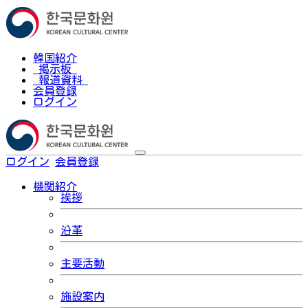
韓国紹介
掲示板
報道資料
会員登録
ログイン
ログイン
会員登録
한국어
機関紹介
挨拶
沿革
主要活動
施設案内