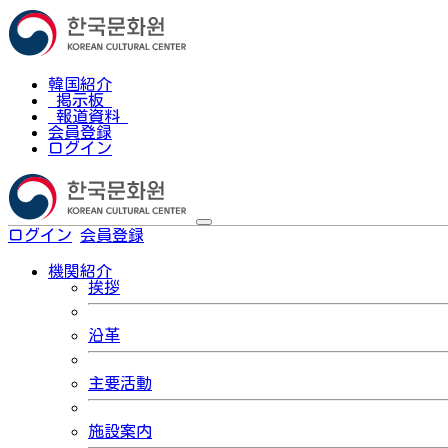
韓国紹介
掲示板
報道資料
会員登録
ログイン
ログイン
会員登録
한국어
機関紹介
挨拶
沿革
主要活動
施設案内