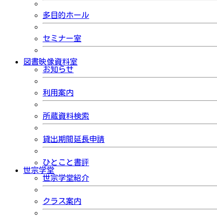
多目的ホール
セミナー室
図書映像資料室
お知らせ
利用案内
所蔵資料検索
貸出期間延長申請
ひとこと書評
世宗学堂
世宗学堂紹介
クラス案内