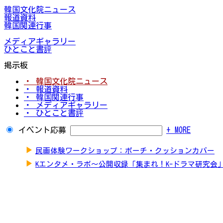
韓国文化院ニュース
報道資料
韓国関連行事
メディアギャラリー
ひとこと書評
掲示板
・ 韓国文化院ニュース
・ 報道資料
・ 韓国関連行事
・ メディアギャラリー
・ ひとこと書評
イベント応募
+ MORE
▶
民画体験ワークショップ：ポーチ・クッションカバー
▶
Kエンタメ・ラボ～公開収録「集まれ！K-ドラマ研究会