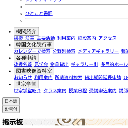
ひとこと書評
機関紹介
挨拶
沿革
主要活動
利用案内
施設案内
アクセス
韓国文化院行事
カレンダーで検索
分野別検索
メディアギャラリー
報
各種申請
後援名義
見学会
物品貸出
ギャラリーMI
多目的ホール
図書映像資料室
お知らせ
利用案内
所蔵資料検索
貸出期間延長申請
ひ
世宗学堂
世宗学堂紹介
クラス案内
授業日程
受講申込案内
講師
日本語
한국어
掲示板