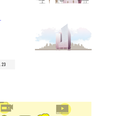
」
.23