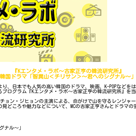
『Kエンタメ・ラボ～古家正亨の韓流研究所』
韓国ドラマ「智異山＜チリサン＞～君へのシグナル～
り、日本でも人気の高い韓国のドラマ、映画、K-POPなどを
ログラム『Kエンタメ・ラボ～古家正亨の韓流研究所』を当院Y
とチョン・ジヒョンの主演による、命がけで山を守るレンジャ
の見どころや魅力などについて、MCの古家正亨さんとドラマの
グナル～」