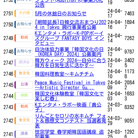
19
公告
24-04-
2751
5月の休館日のお知らせ
7463
17
[期間延長]日韓交流おまつり202
24-04-
1894
2750
4 in Tokyo 興行事業者公募
16
7
Kエンタメ・ラボ～K-POPボーイ
24-04-
2749
ズグループ FANTASY BOYS イン
7262
14
タビュー
自治体協力事業「韓国文化の日
24-04-
2748
9787
（KOREA DAY）2024」公募案内
12
韓方ウィーク 2024～自分に合う
24-04-
3402
2747
韓方を日常生活に活かす～
12
5
24-04-
1173
2746
韓国料理教室～キムチチム
10
8
Peace Music Festival in Tokyo
24-04-
2084
2745
～Artistic Director Gu...
09
2
韓国文化体験教室「韓国文化で
24-04-
1683
2744
楽しむ春」
03
3
Kエンタメ・ラボ～映画「貴公
24-03-
2743
8352
子」
31
りんごとセロリの水キムチ フォ
24-03-
2742
ト＆感想文コンテスト 当選者発
9051
29
表
世宗学堂 春学期韓国語講座 追
24-03-
1292
2741
加募集
25
6