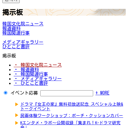
掲示板
韓国文化院ニュース
報道資料
韓国関連行事
メディアギャラリー
ひとこと書評
掲示板
・ 韓国文化院ニュース
・ 報道資料
・ 韓国関連行事
・ メディアギャラリー
・ ひとこと書評
イベント応募
+ MORE
▶
ドラマ『女王の家』無料初放送記念 スペシャル上映&
トークイベント
▶
民画体験ワークショップ：ポーチ・クッションカバー
▶
Kエンタメ・ラボ～公開収録「集まれ！K-ドラマ研究
会」