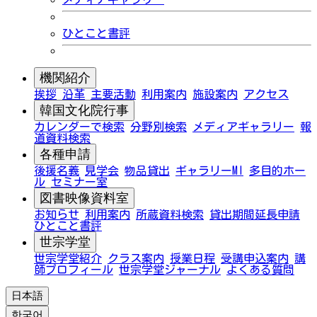
ひとこと書評
機関紹介
挨拶
沿革
主要活動
利用案内
施設案内
アクセス
韓国文化院行事
カレンダーで検索
分野別検索
メディアギャラリー
報
道資料検索
各種申請
後援名義
見学会
物品貸出
ギャラリーMI
多目的ホー
ル
セミナー室
図書映像資料室
お知らせ
利用案内
所蔵資料検索
貸出期間延長申請
ひとこと書評
世宗学堂
世宗学堂紹介
クラス案内
授業日程
受講申込案内
講
師プロフィール
世宗学堂ジャーナル
よくある質問
日本語
한국어