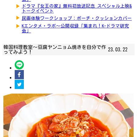
▶
ドラマ『女王の家』無料初放送記念 スペシャル上映&
トークイベント
▶
民画体験ワークショップ：ポーチ・クッションカバー
▶
Kエンタメ・ラボ～公開収録「集まれ！K-ドラマ研究
会」
韓国料理教室〜豆腐ヤンニョム焼きを自分で作
23.03.22
ってみよう！