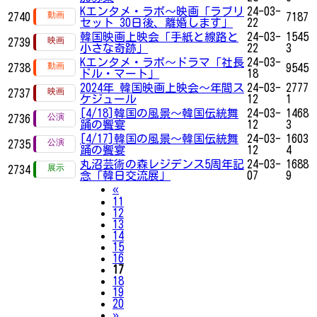
Kエンタメ・ラボ～映画「ラブリ
24-03-
2740
7187
セット 30日後、離婚します」
22
韓国映画上映会「手紙と線路と
24-03-
1545
2739
小さな奇跡」
22
3
Kエンタメ・ラボ～ドラマ「社長
24-03-
2738
9545
ドル・マート」
18
2024年 韓国映画上映会～年間ス
24-03-
2777
2737
ケジュール
12
1
[4/18]韓国の風景～韓国伝統舞
24-03-
1468
2736
踊の饗宴
12
3
[4/17]韓国の風景～韓国伝統舞
24-03-
1603
2735
踊の饗宴
12
4
丸沼芸術の森レジデンス5周年記
24-03-
1688
2734
念「韓日交流展」
07
9
Previous
«
11
12
13
14
15
16
17
18
19
20
Next
»