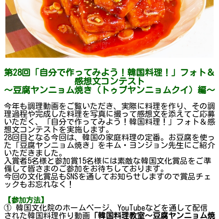
第28回「自分で作ってみよう！韓国料理！」フォト＆
感想文コンテスト
～豆腐ヤンニョム焼き（トゥブヤンニョムクイ）編～
今年も調理動画をご覧いただき、実際に料理を作り、その調
理過程や完成した料理を写真に撮って感想文を添えてご応募
いただく、「自分で作ってみよう！韓国料理！」フォト＆感
想文コンテストを実施します。
28回目となる今回は、韓国の家庭料理の定番。お豆腐を使っ
た「豆腐ヤンニョム焼き」をキム・ヨンジョン先生にご紹介
いただきました。
入賞者5名様と参加賞15名様には素敵な韓国文化賞品をご準
備して皆さまのご参加をお待ちしております。
今回の文化賞品もSNSを通してお知らせしますので賞品チェ
ックもお忘れなく！
【参加方法】
① 韓国文化院のホームページ、YouTubeなどを通して配信
された韓国料理作り動画
「韓国料理教室～豆腐ヤンニョム焼