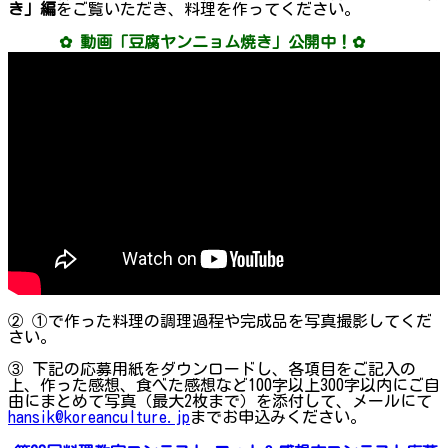
き」編
をご覧いただき、料理を作ってください。
✿ 動画「豆腐ヤンニョム焼き」公開中！✿
② ①で作った料理の調理過程や完成品を写真撮影してくだ
さい。
③ 下記の応募用紙をダウンロードし、各項目をご記入の
上、作った感想、食べた感想など100字以上300字以内にご自
由にまとめて写真（最大2枚まで）を添付して、メールにて
hansik@koreanculture.jp
までお申込みください。