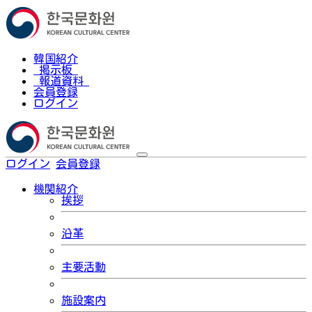
韓国紹介
掲示板
報道資料
会員登録
ログイン
ログイン
会員登録
한국어
機関紹介
挨拶
沿革
主要活動
施設案内