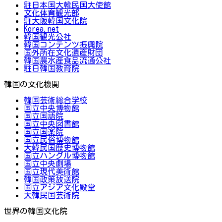
駐日本国大韓民国大使館
文化体育観光部
駐大阪韓国文化院
Korea.net
韓国観光公社
韓国コンテンツ振興院
国外所在文化遺産財団
韓国農水産食品流通公社
駐日韓国教育院
韓国の文化機関
韓国芸術総合学校
国立中央博物館
国立国語院
国立中央図書館
国立国楽院
国立民俗博物館
大韓民国歴史博物館
国立ハングル博物館
国立中央劇場
国立現代美術館
韓国政策放送院
国立アジア文化殿堂
大韓民国芸術院
世界の韓国文化院