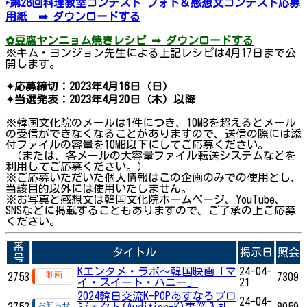
‣第28回料理教室コンテスト フォト＆感想文コンテスト応募
用紙 ➡ ダウンロードする
✿豆腐ヤンニョム焼きレシピ ➡ ダウンロードする
※キム・ヨンジョン先生による上記レシピは4月17日まで公
開します。
✦応募締切：2023年4月16日（日）
✦当選発表：2023年4月20日（木）以降
※韓国文化院のメールは1件につき、10MBを超えるとメール
の受信ができなくなることがありますので、送信の際には添
付ファイルの容量を10MB以下にしてご応募ください。
（または、各メールの大容量ファイル転送システムなどを
利用してご応募ください。）
※ご応募いただいた個人情報はこの企画のみでの使用とし、
当該目的以外には使用いたしません。
※お写真と感想文は韓国文化院ホームページ、YouTube、
SNSなどに掲載することもありますので、ご了承の上ご応募
ください。
番
タイトル
掲示日
照会
号
Kエンタメ・ラボ～韓国映画「マ
24-04-
2753
7309
イ・スイート・ハニー」
21
2024韓日交流K-POPあすなろプロ
24-04-
2752
ジェクト(Audition-K)事業入札
8059