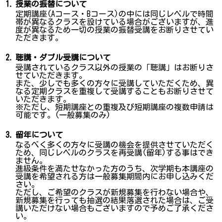
1.
授業の振替について
定期講座(Aコース・Bコース)の中には同じレベルで時間
帯が異なるクラスを設けている場合がございますが、進
度が異なるため一切の授業の振替受講をお断りさせてい
ただきます。
2.
聴講・ダブル受講について
受講されているクラス以外の授業の「聴講」はお断りさ
せていただきます。
また、少しでも多くの方々に受講していただくため、異
なる定期クラスを重複して受講することもお断りさせて
いただきます。
※ただし、短期講座との重複及び短期講座の複数申請は
可能です。(一般募集のみ)
3.
留年について
なるべく多くの方々に受講の機会を提供させていただく
ため、同じレベルのクラスを再受講(留年)する事はでき
ません。
進級条件を満たせなかった方のうち、次学期も本講座の
受講を希望される方は一般募集期間内にお申し込みくだ
さい。
ただし、ご希望のクラスが新規募集を行わない場合や、
新規募集を行っても抽選の結果落選された場合は、ご受
講いただけない場合もございますので予めご了承くださ
い。