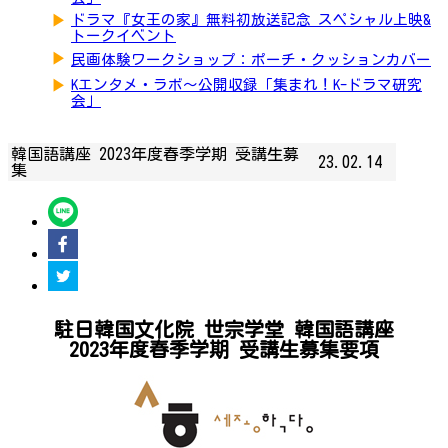
▶
ドラマ『女王の家』無料初放送記念 スペシャル上映&
トークイベント
▶
民画体験ワークショップ：ポーチ・クッションカバー
▶
Kエンタメ・ラボ～公開収録「集まれ！K-ドラマ研究
会」
韓国語講座 2023年度春季学期 受講生募
23.02.14
集
駐日韓国文化院 世宗学堂 韓国語講座
2023年度春季学期 受講生募集要項