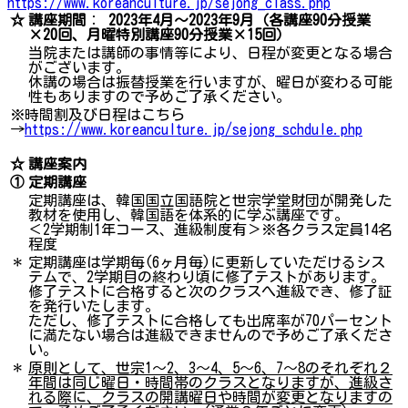
https://www.koreanculture.jp/sejong_class.php
☆
講座期間
：
2023年4月～2023年9月（各講座90分授業
×20回、月曜特別講座90分授業×15回）
当院または講師の事情等により、日程が変更となる場合
がございます。
休講の場合は振替授業を行いますが、曜日が変わる可能
性もありますので予めご了承ください。
※時間割及び日程はこちら
→
https://www.koreanculture.jp/sejong_schdule.php
☆
講座案内
①
定期講座
定期講座は、韓国国立国語院と世宗学堂財団が開発した
教材を使用し、韓国語を体系的に学ぶ講座です。
＜2学期制1年コース、進級制度有＞※各クラス定員14名
程度
＊
定期講座は学期毎(6ヶ月毎)に更新していただけるシス
テムで、2学期目の終わり頃に修了テストがあります。
修了テストに合格すると次のクラスへ進級でき、修了証
を発行いたします。
ただし、修了テストに合格しても出席率が70パーセント
に満たない場合は進級できませんので予めご了承くださ
い。
＊
原則として、世宗1～2、3～4、5～6、7～8のそれぞれ２
年間は同じ曜日・時間帯のクラスとなりますが、進級さ
れる際に、クラスの開講曜日や時間が変更となりますの