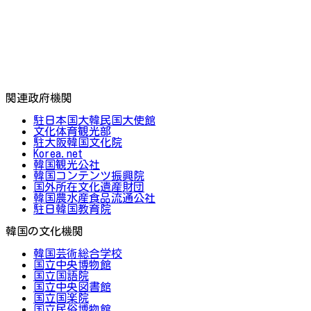
関連政府機関
駐日本国大韓民国大使館
文化体育観光部
駐大阪韓国文化院
Korea.net
韓国観光公社
韓国コンテンツ振興院
国外所在文化遺産財団
韓国農水産食品流通公社
駐日韓国教育院
韓国の文化機関
韓国芸術総合学校
国立中央博物館
国立国語院
国立中央図書館
国立国楽院
国立民俗博物館