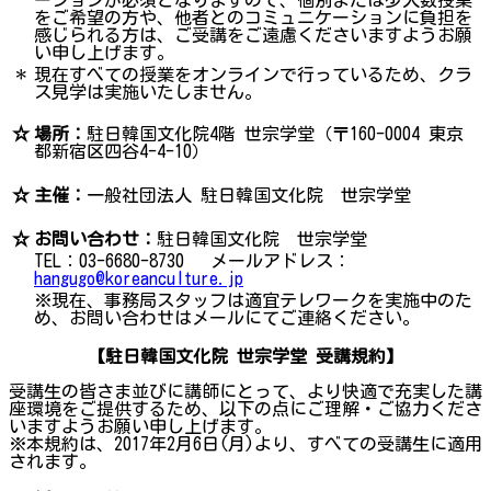
をご希望の方や、他者とのコミュニケーションに負担を
感じられる方は、ご受講をご遠慮くださいますようお願
い申し上げます。
＊
現在すべての授業をオンラインで行っているため、クラ
ス見学は実施いたしません。
☆
場所：
駐日韓国文化院4階 世宗学堂（〒160-0004 東京
都新宿区四谷4-4-10）
☆
主催：
一般社団法人 駐日韓国文化院 世宗学堂
☆
お問い合わせ：
駐日韓国文化院 世宗学堂
TEL：03-6680-8730 メールアドレス：
hangugo@koreanculture.jp
※現在、事務局スタッフは適宜テレワークを実施中のた
め、お問い合わせはメールにてご連絡ください。
【駐日韓国文化院 世宗学堂 受講規約】
受講生の皆さま並びに講師にとって、より快適で充実した講
座環境をご提供するため、以下の点にご理解・ご協力くださ
いますようお願い申し上げます。
※本規約は、2017年2月6日(月)より、すべての受講生に適用
されます。