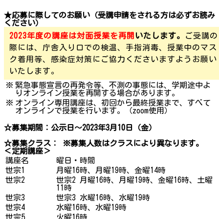
★応募に際してのお願い（受講申請をされる方は必ずお読み
ください）
2023年度の講座は対面授業を再開
いたします。
ご受講の
際には、庁舎入り口での検温、手指消毒、授業中のマス
ク着用等、感染症対策にご協力くださいますようお願い
いたします。
※
緊急事態宣言の再発令等、不測の事態には、学期途中よ
りオンライン授業を再開する場合があります。
※
オンライン専用講座は、初回から最終授業まで、すべて
オンラインで授業を行います。（zoom使用）
☆募集期間：公示日～2023年3月10日（金）
☆募集クラス： ※募集人数はクラスにより異なります。
＜定期講座＞
講座名
曜日・時間
世宗1
月曜16時、月曜19時、金曜14時
世宗2
世宗2 月曜16時、月曜19時、金曜16時、土曜
11時
世宗3
世宗3 水曜16時、水曜19時
世宗4
水曜16時、水曜19時
世宗5
火曜16時