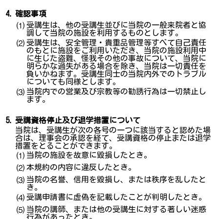
4.
確認事項
受講生は、他の受講生並びに当院の一般来院者と協
⑴
調して当院の施設を利用するものとします。
受講生は、安全管理・貴重品管理等すべて自己責任
⑵
のもとに施設をご利用いただき、当院の施設利用中
に生じた盗難、怪我その他の事故について、当院に
明らかな過失がある場合を除き、当院は一切責任を
負いかねます。受講生同士の当院内外でのトラブル
についても同様とします。
当院内での営業及び宗教等の勧誘行為は一切禁止し
⑶
ます。
5.
受講資格停止及び退学措置について
当院は、受講生が次の各号の一つに該当すると認めた場
合は、理事会の承認を経て、受講資格の停止または退学
措置をとることができます。
当院の施設を故意に毀損したとき。
⑴
本規約の内容に違反したとき。
⑵
当院の名誉、信用を毀損し、または秩序を乱したと
⑶
き。
受講申請書に虚偽を記載したことが判明したとき。
⑷
当院の講師、または他の受講生に対する著しい迷惑
⑸
行為があったとき。