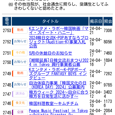
その他当院が、社会通念に照らし、受講生としてふ
⑹
さわしくないと認めたとき。
番
タイトル
掲示日
照会
号
Kエンタメ・ラボ～韓国映画「マ
24-04-
2753
7306
イ・スイート・ハニー」
21
2024韓日交流K-POPあすなろプロ
24-04-
2752
ジェクト(Audition-K)事業入札
8056
19
公告
24-04-
2751
5月の休館日のお知らせ
7460
17
[期間延長]日韓交流おまつり202
24-04-
1894
2750
4 in Tokyo 興行事業者公募
16
7
Kエンタメ・ラボ～K-POPボーイ
24-04-
2749
ズグループ FANTASY BOYS イン
7262
14
タビュー
自治体協力事業「韓国文化の日
24-04-
2748
9785
（KOREA DAY）2024」公募案内
12
韓方ウィーク 2024～自分に合う
24-04-
3402
2747
韓方を日常生活に活かす～
12
4
24-04-
1173
2746
韓国料理教室～キムチチム
10
6
Peace Music Festival in Tokyo
24-04-
2084
2745
～Artistic Director Gu...
09
0