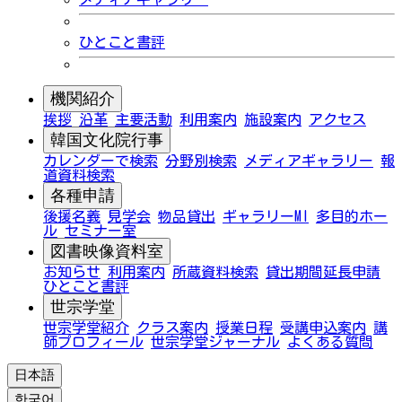
ひとこと書評
機関紹介
挨拶
沿革
主要活動
利用案内
施設案内
アクセス
韓国文化院行事
カレンダーで検索
分野別検索
メディアギャラリー
報
道資料検索
各種申請
後援名義
見学会
物品貸出
ギャラリーMI
多目的ホー
ル
セミナー室
図書映像資料室
お知らせ
利用案内
所蔵資料検索
貸出期間延長申請
ひとこと書評
世宗学堂
世宗学堂紹介
クラス案内
授業日程
受講申込案内
講
師プロフィール
世宗学堂ジャーナル
よくある質問
日本語
한국어