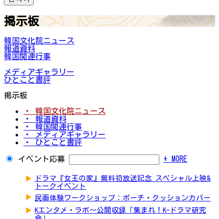
掲示板
韓国文化院ニュース
報道資料
韓国関連行事
メディアギャラリー
ひとこと書評
掲示板
・ 韓国文化院ニュース
・ 報道資料
・ 韓国関連行事
・ メディアギャラリー
・ ひとこと書評
イベント応募
+ MORE
▶
ドラマ『女王の家』無料初放送記念 スペシャル上映&
トークイベント
▶
民画体験ワークショップ：ポーチ・クッションカバー
▶
Kエンタメ・ラボ～公開収録「集まれ！K-ドラマ研究
会」