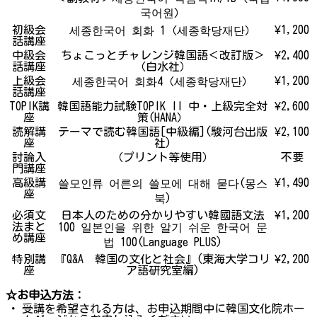
국어원）
初級会
¥1,200
세종한국어 회화 1（세종학당재단）
話講座
中級会
ちょこっとチャレンジ韓国語＜改訂版＞
¥2,400
話講座
（白水社）
上級会
¥1,200
세종한국어 회화4（세종학당재단）
話講座
TOPIK講
韓国語能力試験TOPIK II 中・上級完全対
¥2,600
座
策(HANA）
読解講
テーマで読む韓国語[中級編](駿河台出版
¥2,100
座
社)
討論入
（プリント等使用）
不要
門講座
高級講
¥1,490
쓸모인류 어른의 쓸모에 대해 묻다(몽스
座
북)
必須文
日本人のための分かりやすい韓國語文法
¥1,200
法まと
100 일본인을 위한 알기 쉬운 한국어 문
め講座
법 100(Language PLUS)
特別講
『Q&A 韓国の文化と社会』(東海大学コリ
¥2,200
座
ア語研究室編)
☆お申込方法：
・
受講を希望される方は、お申込期間中に韓国文化院ホー