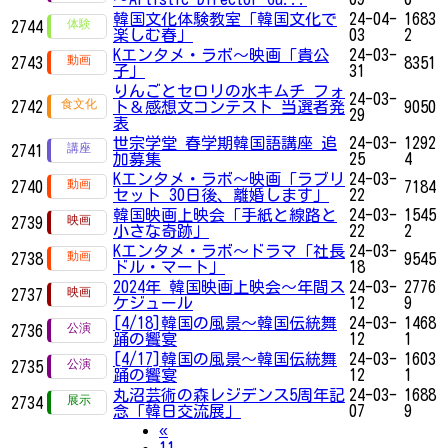
韓国文化体験教室「韓国文化で
24-04-
1683
2744
楽しむ春」
03
2
Kエンタメ・ラボ～映画「貴公
24-03-
2743
8351
子」
31
りんごとセロリの水キムチ フォ
24-03-
2742
ト＆感想文コンテスト 当選者発
9050
29
表
世宗学堂 春学期韓国語講座 追
24-03-
1292
2741
加募集
25
4
Kエンタメ・ラボ～映画「ラブリ
24-03-
2740
7184
セット 30日後、離婚します」
22
韓国映画上映会「手紙と線路と
24-03-
1545
2739
小さな奇跡」
22
2
Kエンタメ・ラボ～ドラマ「社長
24-03-
2738
9545
ドル・マート」
18
2024年 韓国映画上映会～年間ス
24-03-
2776
2737
ケジュール
12
9
[4/18]韓国の風景～韓国伝統舞
24-03-
1468
2736
踊の饗宴
12
1
[4/17]韓国の風景～韓国伝統舞
24-03-
1603
2735
踊の饗宴
12
1
丸沼芸術の森レジデンス5周年記
24-03-
1688
2734
念「韓日交流展」
07
9
Previous
«
11