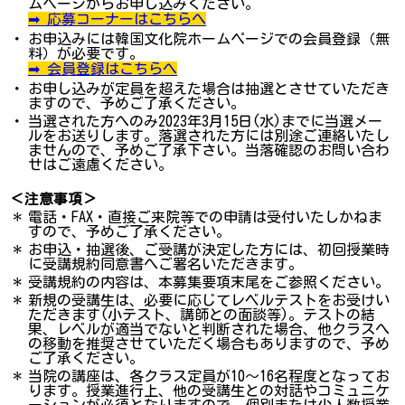
ムページからお申し込みください。
➡ 応募コーナーはこちらへ
・
お申込みには韓国文化院ホームページでの会員登録（無
料）が必要です。
➡ 会員登録はこちらへ
・
お申し込みが定員を超えた場合は抽選とさせていただき
ますので、予めご了承ください。
・
当選された方へのみ2023年3月15日(水)までに当選メー
ルをお送りします。落選された方には別途ご連絡いたし
ませんので、予めご了承下さい。当落確認のお問い合わ
せはご遠慮ください。
＜注意事項＞
＊
電話・FAX・直接ご来院等での申請は受付いたしかねま
すので、予めご了承ください。
＊
お申込・抽選後、ご受講が決定した方には、初回授業時
に受講規約同意書へご署名いただきます。
＊
受講規約の内容は、本募集要項末尾をご参照ください。
＊
新規の受講生は、必要に応じてレベルテストをお受けい
ただきます(小テスト、講師との面談等)。テストの結
果、レベルが適当でないと判断された場合、他クラスへ
の移動を推奨させていただく場合もありますので、予め
ご了承ください。
＊
当院の講座は、各クラス定員が10～16名程度となってお
ります。授業進行上、他の受講生との対話やコミュニケ
ーションが必須となりますので、個別または少人数授業