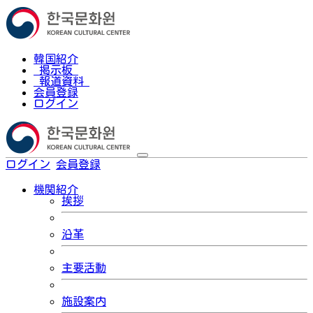
韓国紹介
掲示板
報道資料
会員登録
ログイン
ログイン
会員登録
한국어
機関紹介
挨拶
沿革
主要活動
施設案内