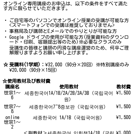
オンライン専用講座のお申込は、以下の条件をすべて満た
す方に限らせていただきます。
・
ご自宅等のパソコンでオンライン授業の受講が可能な方
<スマートフォンでの受講は推奨しておりません>
・
事務局及び講師とEメールでのやりとりが可能な方
・
Google ドライブの使用が可能な方(授業資料のダウンロ
ード・印刷、宿題提出等のため)※必要なクラスのみ
受講生の皆様と講師の円滑な講座運営のため、何卒ご理
解賜りますようお願い申し上げます。
☆
受講料(1学期)：
¥32,000（90分×20回）※特別講座のみ
¥20,000（90分×15回）
☆使用教材及び教材費
講座名
使用教材
教材費
世宗1～
¥1,500
세종한국어1A/1B/2A/2B/3A/3B（국립국어
6
원）
世宗7～
¥1,500
세종한국어7~8증보판（국립국어원）
8
online
¥1,500
세종한국어 1A/1B（국립국어원）
世宗1～
2
¥1,000
＜副教材＞세종한국어 익힘책1A/1B（국립