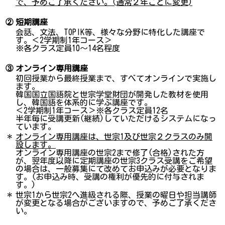
で、予めご了承ください。(通常２年ごとに変更)
②
短期講座
会話、文法、TOPIK等、様々な分野に特化した講座で
す。＜2学期制1年コース＞
※各クラス定員10～14名程度
③
オンライン専用講座
初回授業から最終授業まで、すべてオンラインで実施し
ます。
韓国国立国語院と世宗学堂財団が開発した教材を使用
し、韓国語を体系的に学ぶ講座です。
＜2学期制1年コース＞※各クラス定員12名
半年毎に受講更新(継続)していただけるシステムになっ
ています。
＊
オンライン専用講座は、世宗1及び世宗２クラスのみ開
設します。
オンライン専用講座の世宗2まで修了(合格)された方
が、翌年度以降に定期講座の世宗3クラス受講をご希望
の場合は、一般募集にて改めてお申込みが必要となりま
す。(お申込み時、受講の権利が優先的に付与されま
す。)
＊
世宗1から世宗2へ進級される際、授業の曜日や担当講師
が変更となる場合がございますので、予めご了承くださ
い。