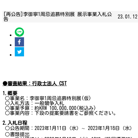
[再公告]李御寧1周忌追慕特別展 展示事業入札公
23.01.12
告
●審査結果：行政士法人 CST
1.概
要
○事業名：李御寧1周忌追慕特別展(仮)
○入札方法：一般競争入札
○事業予算：約KRW 100,000,000(税込み)
○事業内容：下段の提案要請書をご参照ください。
2.
入札日程
○公告期間：2023年1月11日（水）∼ 2023年1月18日（水）
○書類提出