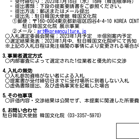
- 受付締切り：2023年1月18日（水）18時（韓国標準時）
- 提出書類：下段の提案要請書をご参照ください。
- 提出方法：郵送またはメール提出
- 提出先：駐日韓国大使館 韓国文化院
①郵便：〒160-0004東京都新宿区四谷4-4-10 KOREA CENTE
駐日韓国文化院 展示事業
②メール：
art@koreanculture.jp
○入札選定委員会開催：2023年1月予定 ※個別案内予定
○選定結果発表：2023年1月中、駐日韓国文化院HPにて告知
※上記の入札日程は発注機関の事情により変更される場合が
3.
事業者選定方式
○内部審査によって選定された1位業者と優先的に交渉
4.
入札の無
効
○入札参加資格がない者による入札
○提案書が受付締切日までに受付場所に到着しない入札
○虚偽書類提出、及び虚偽事実を記載した場合
5.
その他事項
○評価内容・交渉結果は公開せず、本提案に関連した所要費
6.
お問い合わせ
駐日韓国大使館 韓国文化院 (03-3357-5970)