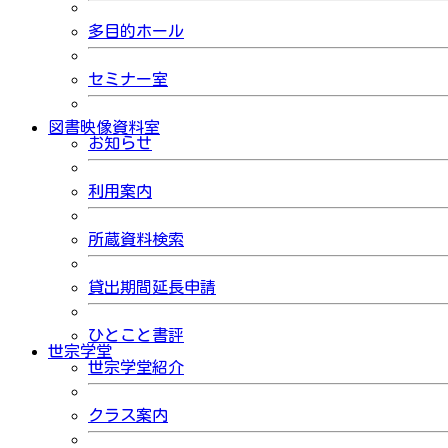
多目的ホール
セミナー室
図書映像資料室
お知らせ
利用案内
所蔵資料検索
貸出期間延長申請
ひとこと書評
世宗学堂
世宗学堂紹介
クラス案内