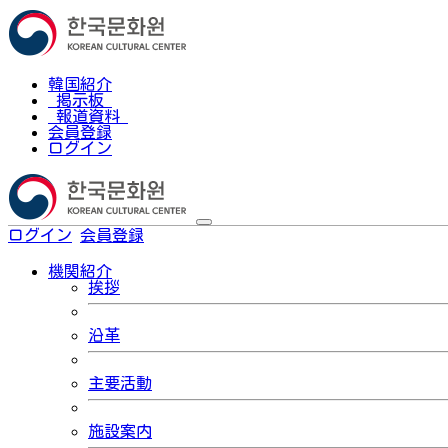
韓国紹介
掲示板
報道資料
会員登録
ログイン
ログイン
会員登録
한국어
機関紹介
挨拶
沿革
主要活動
施設案内