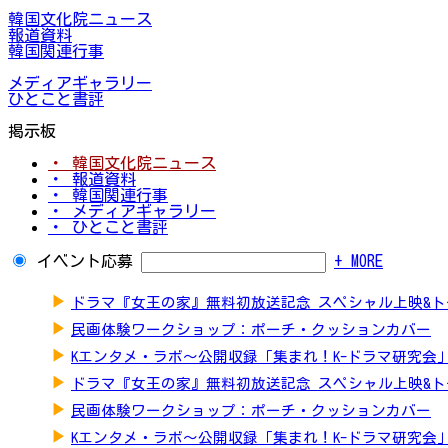
韓国文化院ニュース
報道資料
韓国関連行事
メディアギャラリー
ひとこと書評
掲示板
・ 韓国文化院ニュース
・ 報道資料
・ 韓国関連行事
・ メディアギャラリー
・ ひとこと書評
イベント応募
+ MORE
▶
ドラマ『女王の家』無料初放送記念 スペシャル上映&
▶
民画体験ワークショップ：ポーチ・クッションカバー
▶
Kエンタメ・ラボ～公開収録「集まれ！K-ドラマ研究会
▶
ドラマ『女王の家』無料初放送記念 スペシャル上映&
▶
民画体験ワークショップ：ポーチ・クッションカバー
▶
Kエンタメ・ラボ～公開収録「集まれ！K-ドラマ研究会