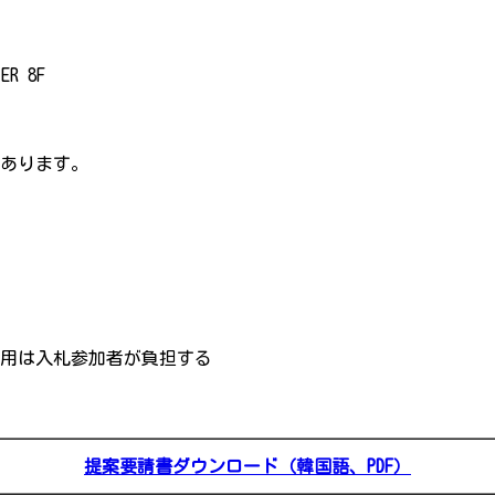
R 8F
あります。
用は入札参加者が負担する
提案要請書ダウンロー
ド（韓
国
語、PDF）