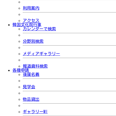
利用案内
アクセス
韓国文化院行事
カレンダーで検索
分野別検索
メディアギャラリー
報道資料検索
各種申請
後援名義
見学会
物品貸出
ギャラリーMI