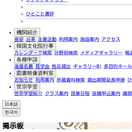
ひとこと書評
機関紹介
挨拶
沿革
主要活動
利用案内
施設案内
アクセス
韓国文化院行事
カレンダーで検索
分野別検索
メディアギャラリー
報
各種申請
後援名義
見学会
物品貸出
ギャラリーMI
多目的ホール
図書映像資料室
お知らせ
利用案内
所蔵資料検索
貸出期間延長申請
ひ
世宗学堂
世宗学堂紹介
クラス案内
授業日程
受講申込案内
講師
日本語
한국어
掲示板