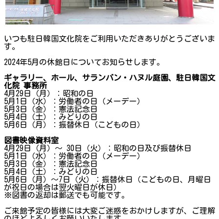
いつも駐日韓国文化院をご利用いただきありがとうございま
す。
2024年5月の休館日についてお知らせします。
ギャラリー、ホール、サランバン・ハヌル庭園、駐日韓国文
化院 事務所
4月29日（月）：昭和の日
5月1日（水）：労働者の日（メーデー）
5月3日（金）：憲法記念日
5月4日（土）：みどりの日
5月6日（月）：振替休日（こどもの日）
図書映像資料室
4月29日（月）～ 30日（火）：昭和の日及び振替休日
5月1日（水）：労働者の日（メーデー）
5月3日（金）：憲法記念日
5月4日（土）：みどりの日
5月6日（月）～7日（火）：振替休日（こどもの日、月曜日
が祝日の場合は翌火曜日が休日）
※図書の返却は郵送でも可能です。
ご来館予定の皆様には大変ご迷惑をおかけしますが、ご理解
のほどよろしくお願いいたします。