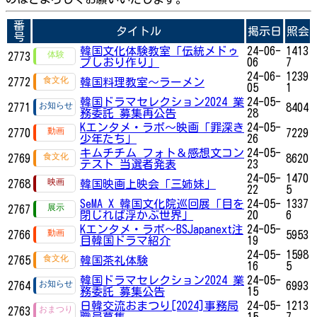
番
タイトル
掲示日
照会
号
韓国文化体験教室「伝統メドゥ
24-06-
1413
2773
プしおり作り」
06
7
24-06-
1239
2772
韓国料理教室～ラーメン
05
1
韓国ドラマセレクション2024 業
24-05-
2771
8404
務委託 募集再公告
28
Kエンタメ・ラボ～映画「罪深き
24-05-
2770
7229
少年たち」
26
キムチチム フォト＆感想文コン
24-05-
2769
8620
テスト 当選者発表
23
24-05-
1470
2768
韓国映画上映会「三姉妹」
22
5
SeMA X 韓国文化院巡回展「目を
24-05-
1337
2767
閉じれば浮かぶ世界」
20
6
Kエンタメ・ラボ～BSJapanext注
24-05-
2766
5953
目韓国ドラマ紹介
19
24-05-
1598
2765
韓国茶礼体験
16
5
韓国ドラマセレクション2024 業
24-05-
2764
6993
務委託 募集公告
15
日韓交流おまつり[2024]事務局
24-05-
1213
2763
職員募集
15
7