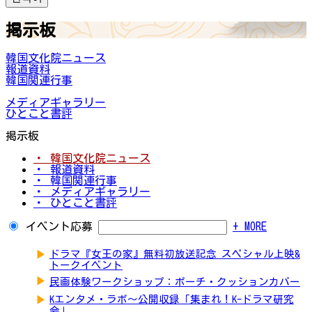
掲示板
韓国文化院ニュース
報道資料
韓国関連行事
メディアギャラリー
ひとこと書評
掲示板
・ 韓国文化院ニュース
・ 報道資料
・ 韓国関連行事
・ メディアギャラリー
・ ひとこと書評
イベント応募
+ MORE
▶
ドラマ『女王の家』無料初放送記念 スペシャル上映&
トークイベント
▶
民画体験ワークショップ：ポーチ・クッションカバー
▶
Kエンタメ・ラボ～公開収録「集まれ！K-ドラマ研究
会」