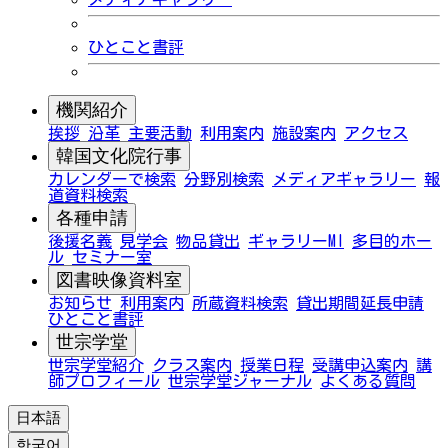
ひとこと書評
機関紹介
挨拶
沿革
主要活動
利用案内
施設案内
アクセス
韓国文化院行事
カレンダーで検索
分野別検索
メディアギャラリー
報
道資料検索
各種申請
後援名義
見学会
物品貸出
ギャラリーMI
多目的ホー
ル
セミナー室
図書映像資料室
お知らせ
利用案内
所蔵資料検索
貸出期間延長申請
ひとこと書評
世宗学堂
世宗学堂紹介
クラス案内
授業日程
受講申込案内
講
師プロフィール
世宗学堂ジャーナル
よくある質問
日本語
한국어