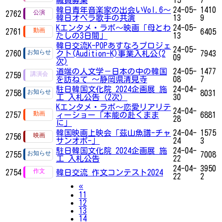
韓日青年音楽家の出会いVol.6～
24-05-
1410
2762
韓日オペラ歌手の共演
13
9
Kエンタメ・ラボ～映画「母とわ
24-05-
2761
6405
たしの3日間」
13
韓日交流K-POPあすなろプロジェ
24-05-
2760
クト(Audition-K)事業入札公(2
7943
09
次)
道端の人文学－日本の中の韓国
24-05-
1477
2759
を訪ねて ～静岡県清見寺
08
7
駐日韓国文化院 2024企画展 施
24-04-
2758
8031
工 入札公告（2次）
30
Kエンタメ・ラボ～恋愛リアリテ
24-04-
2757
ィーショー「本能の赴くまま
6881
28
に」
韓国映画上映会「茲山魚譜-チャ
24-04-
1575
2756
サンオボ-」
24
3
駐日韓国文化院 2024企画展 施
24-04-
2755
7008
工 入札公告
22
24-04-
3950
2754
韓日交流 作文コンテスト2024
22
2
Previous
«
11
12
13
14