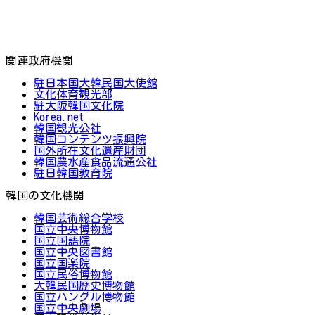
関連政府機関
駐日本国大韓民国大使館
文化体育観光部
駐大阪韓国文化院
Korea.net
韓国観光公社
韓国コンテンツ振興院
国外所在文化遺産財団
韓国農水産食品流通公社
駐日韓国教育院
韓国の文化機関
韓国芸術総合学校
国立中央博物館
国立国語院
国立中央図書館
国立国楽院
国立民俗博物館
大韓民国歴史博物館
国立ハングル博物館
国立中央劇場