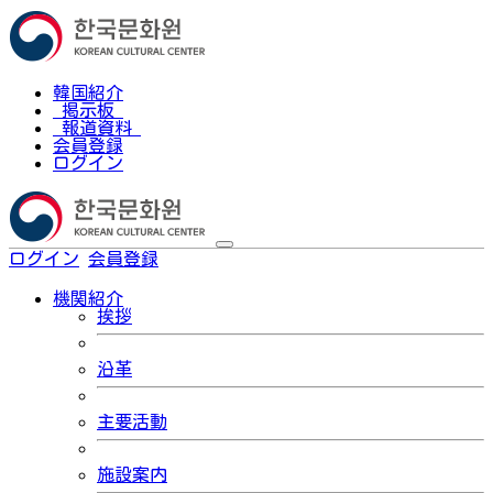
韓国紹介
掲示板
報道資料
会員登録
ログイン
ログイン
会員登録
한국어
機関紹介
挨拶
沿革
主要活動
施設案内