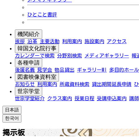
ひとこと書評
機関紹介
挨拶
沿革
主要活動
利用案内
施設案内
アクセス
韓国文化院行事
カレンダーで検索
分野別検索
メディアギャラリー
報
各種申請
後援名義
見学会
物品貸出
ギャラリーMI
多目的ホール
図書映像資料室
お知らせ
利用案内
所蔵資料検索
貸出期間延長申請
ひ
世宗学堂
世宗学堂紹介
クラス案内
授業日程
受講申込案内
講師
日本語
한국어
掲示板