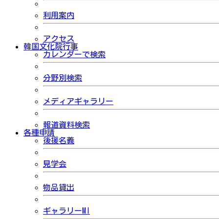
利用案内
アクセス
韓国文化院行事
カレンダーで検索
分野別検索
メディアギャラリー
報道資料検索
各種申請
後援名義
見学会
物品貸出
ギャラリーMI