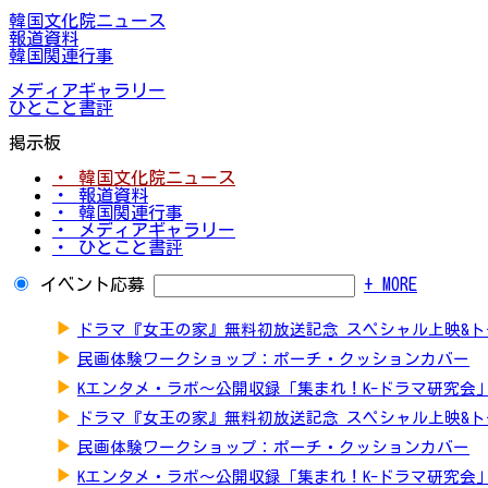
韓国文化院ニュース
報道資料
韓国関連行事
メディアギャラリー
ひとこと書評
掲示板
・ 韓国文化院ニュース
・ 報道資料
・ 韓国関連行事
・ メディアギャラリー
・ ひとこと書評
イベント応募
+ MORE
▶
ドラマ『女王の家』無料初放送記念 スペシャル上映&
▶
民画体験ワークショップ：ポーチ・クッションカバー
▶
Kエンタメ・ラボ～公開収録「集まれ！K-ドラマ研究会
▶
ドラマ『女王の家』無料初放送記念 スペシャル上映&
▶
民画体験ワークショップ：ポーチ・クッションカバー
▶
Kエンタメ・ラボ～公開収録「集まれ！K-ドラマ研究会