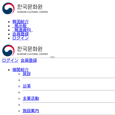
韓国紹介
掲示板
報道資料
会員登録
ログイン
ログイン
会員登録
한국어
機関紹介
挨拶
沿革
主要活動
施設案内