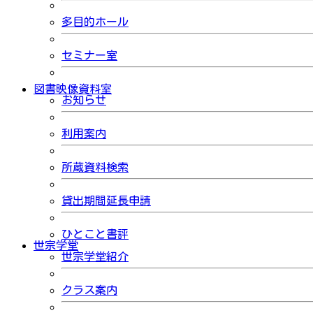
多目的ホール
セミナー室
図書映像資料室
お知らせ
利用案内
所蔵資料検索
貸出期間延長申請
ひとこと書評
世宗学堂
世宗学堂紹介
クラス案内