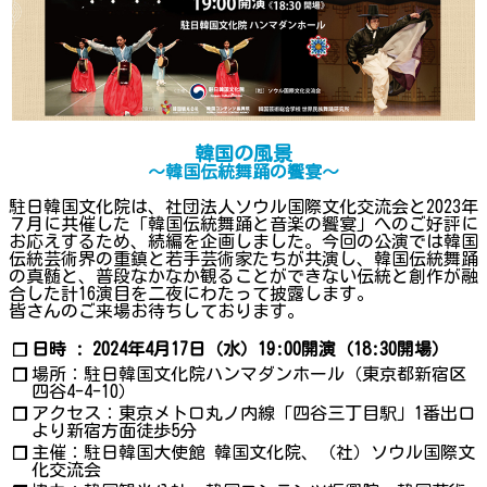
韓国の風景
～韓国伝統舞踊の饗宴～
駐日韓国文化院は、社団法人ソウル国際文化交流会と2023年
７月に共催した「韓国伝統舞踊と音楽の饗宴」へのご好評に
お応えするため、続編を企画しました。今回の公演では韓国
伝統芸術界の重鎮と若手芸術家たちが共演し、韓国伝統舞踊
の真髄と、普段なかなか観ることができない伝統と創作が融
合した計16演目を二夜にわたって披露します。
皆さんのご来場お待ちしております。
日時 : 2024年4月17日（水）19:00開演（18:30開場）
❐
場所：駐日韓国文化院ハンマダンホール（東京都新宿区
❐
四谷4-4-10）
アクセス：東京メトロ丸ノ内線「四谷三丁目駅」1番出口
❐
より新宿方面徒歩5分
主催：駐日韓国大使館 韓国文化院、（社）ソウル国際文
❐
化交流会