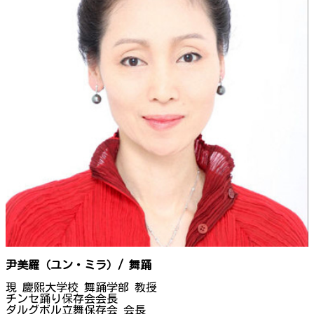
尹美羅（ユン・ミラ）/ 舞踊
現 慶熙大学校 舞踊学部 教授
チンセ踊り保存会会長
ダルグボル立舞保存会 会長