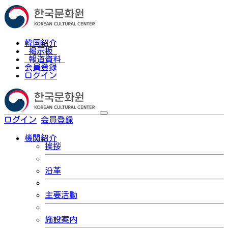
韓国紹介
掲示板
報道資料
会員登録
ログイン
ログイン
会員登録
한국어
機関紹介
挨拶
沿革
主要活動
施設案内