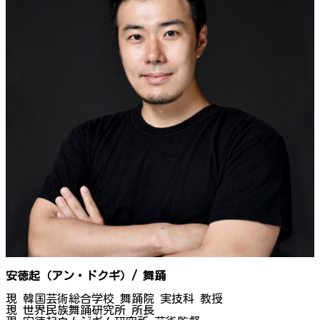
安徳起（アン・ドクギ）/ 舞踊
現 韓国芸術総合学校 舞踊院 実技科 教授
現 世界民族舞踊研究所 所長