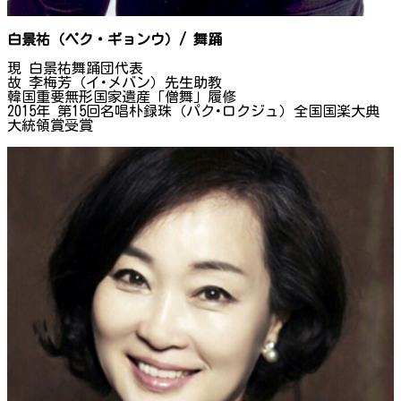
白景祐（ペク・ギョンウ）/ 舞踊
現 白景祐舞踊団代表
故 李梅芳（イ･メバン）先生助教
韓国重要無形国家遺産「僧舞」履修
2015年 第15回名唱朴録珠（パク･ロクジュ）全国国楽大典
大統領賞受賞