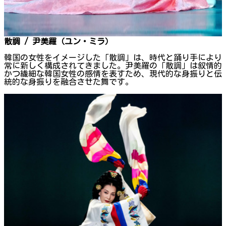
散調 / 尹美羅（ユン・ミラ）
韓国の女性をイメージした「散調」は、時代と踊り手により
常に新しく構成されてきました。尹美羅の「散調」は叙情的
かつ繊細な韓国女性の感情を表すため、現代的な身振りと伝
統的な身振りを融合させた舞です。