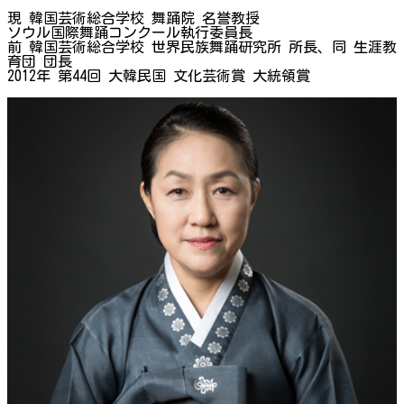
現 韓国芸術総合学校 舞踊院 名誉教授
ソウル国際舞踊コンクール執行委員長
前 韓国芸術総合学校 世界民族舞踊研究所 所長、同 生涯教
育団 団長
2012年 第44回 大韓民国 文化芸術賞 大統領賞