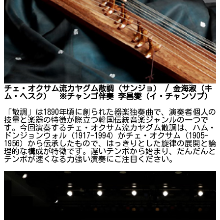
チェ・オクサム流カヤグム散調（サンジョ） / 金海淑（キ
ム・ヘスク） ※チャンゴ伴奏 李昌燮（イ・チャンソプ）
「散調」は1890年頃に創られた器楽独奏曲で、演奏者個人の
技量と楽器の特徴が際立つ韓国伝統音楽ジャンルの一つで
す。今回演奏するチェ・オクサム流カヤグム散調は、ハム・
ドンジョンウォル（1917-1994）がチェ・オクサム（1905-
1956）から伝承したもので、はっきりとした旋律の展開と論
理的な構成が特徴です。遅いテンポから始まり、だんだんと
テンポが速くなる力強い演奏にご注目ください。