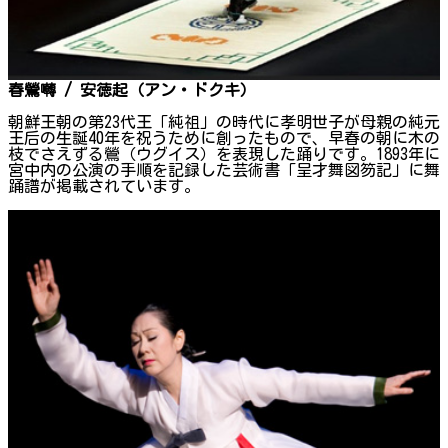
春鶯囀 / 安徳起（アン・ドクキ）
朝鮮王朝の第23代王「純祖」の時代に孝明世子が母親の純元
王后の生誕40年を祝うために創ったもので、早春の朝に木の
枝でさえずる鶯（ウグイス）を表現した踊りです。1893年に
宮中内の公演の手順を記録した芸術書「呈才舞図笏記」に舞
踊譜が掲載されています。