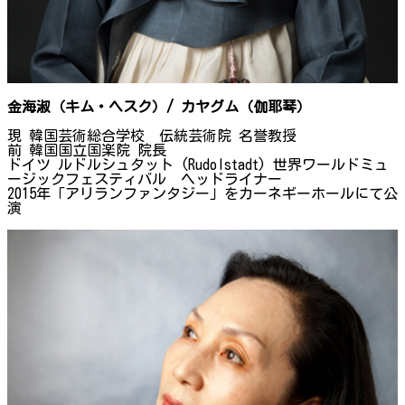
金海淑（キム・ヘスク）/ カヤグム（伽耶琴）
現 韓国芸術総合学校 伝統芸術院 名誉教授
前 韓国国立国楽院 院長
ドイツ ルドルシュタット (Rudolstadt) 世界ワールドミュ
ージックフェスティバル ヘッドライナー
2015年「アリランファンタジー」をカーネギーホールにて公
演