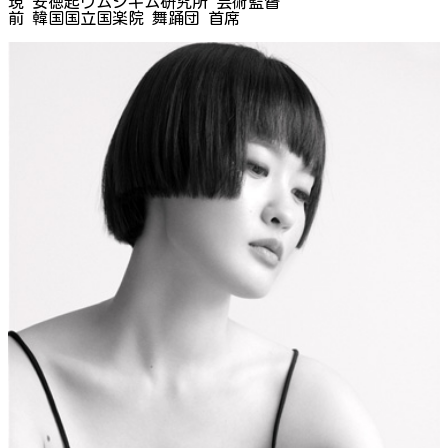
現 安徳起ウムジギム研究所 芸術監督
前 韓国国立国楽院 舞踊団 首席