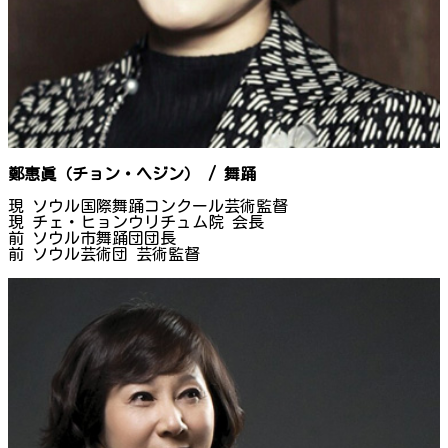
鄭惠眞（チョン・ヘジン） / 舞踊
現 ソウル国際舞踊コンクール芸術監督
現 チェ・ヒョンウリチュム院 会長
前 ソウル市舞踊団団長
前 ソウル芸術団 芸術監督