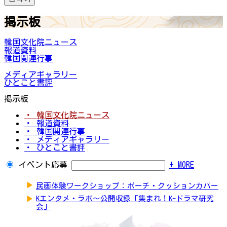
掲示板
韓国文化院ニュース
報道資料
韓国関連行事
メディアギャラリー
ひとこと書評
掲示板
・ 韓国文化院ニュース
・ 報道資料
・ 韓国関連行事
・ メディアギャラリー
・ ひとこと書評
イベント応募
+ MORE
▶
民画体験ワークショップ：ポーチ・クッションカバー
▶
Kエンタメ・ラボ～公開収録「集まれ！K-ドラマ研究
会」