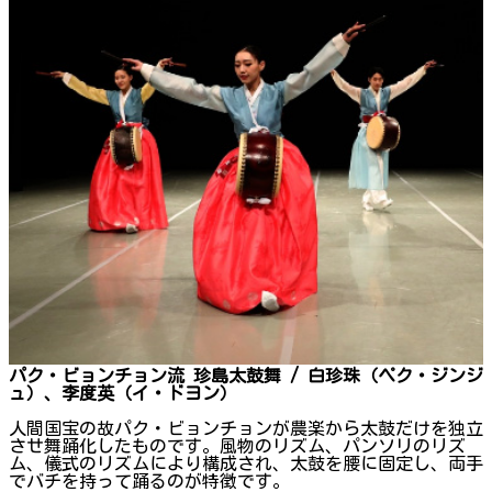
パク・ビョンチョン流 珍島太鼓舞 / 白珍珠（ペク・ジンジ
ュ）、李度英（イ・ドヨン）
人間国宝の故パク・ビョンチョンが農楽から太鼓だけを独立
させ舞踊化したものです。風物のリズム、パンソリのリズ
ム、儀式のリズムにより構成され、太鼓を腰に固定し、両手
でバチを持って踊るのが特徴です。