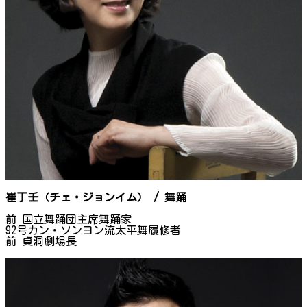
崔丁壬（チェ・ジョンイム） / 舞踊
前 国立舞踊団主席舞踊家
92号カン・ソンヨン流太平舞履修者
前 貞洞劇場長