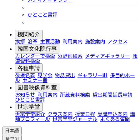
ひとこと書評
機関紹介
挨拶
沿革
主要活動
利用案内
施設案内
アクセス
韓国文化院行事
カレンダーで検索
分野別検索
メディアギャラリー
報
道資料検索
各種申請
後援名義
見学会
物品貸出
ギャラリーMI
多目的ホー
ル
セミナー室
図書映像資料室
お知らせ
利用案内
所蔵資料検索
貸出期間延長申請
ひとこと書評
世宗学堂
世宗学堂紹介
クラス案内
授業日程
受講申込案内
講
師プロフィール
世宗学堂ジャーナル
よくある質問
日本語
한국어