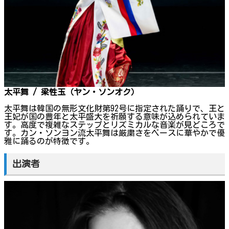
太平舞 / 梁性玉（ヤン・ソンオク）
太平舞は韓国の無形文化財第92号に指定された踊りで、王と
王妃が国の豊年と太平盛大を祈願する意味が込められていま
す。高度で複雑なステップとリズミカルな音楽が見どころで
す。カン・ソンヨン流太平舞は厳粛さをベースに華やかで優
雅に踊るのが特徴です。
出演者