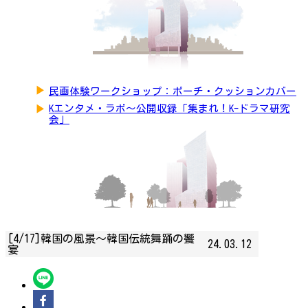
▶
民画体験ワークショップ：ポーチ・クッションカバー
▶
Kエンタメ・ラボ～公開収録「集まれ！K-ドラマ研究
会」
[4/17]韓国の風景～韓国伝統舞踊の饗
24.03.12
宴