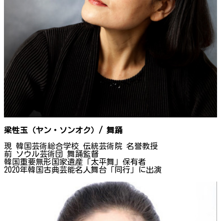
梁性玉（ヤン・ソンオク）/ 舞踊
現 韓国芸術総合学校 伝統芸術院 名誉教授
前 ソウル芸術団 舞踊監督
韓国重要無形国家遺産「太平舞」保有者
2020年韓国古典芸能名人舞台「同行」に出演