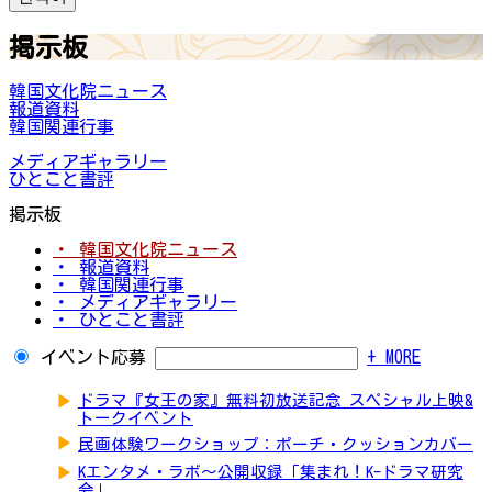
掲示板
韓国文化院ニュース
報道資料
韓国関連行事
メディアギャラリー
ひとこと書評
掲示板
・ 韓国文化院ニュース
・ 報道資料
・ 韓国関連行事
・ メディアギャラリー
・ ひとこと書評
イベント応募
+ MORE
▶
ドラマ『女王の家』無料初放送記念 スペシャル上映&
トークイベント
▶
民画体験ワークショップ：ポーチ・クッションカバー
▶
Kエンタメ・ラボ～公開収録「集まれ！K-ドラマ研究
会」