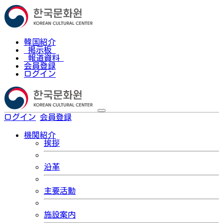
韓国紹介
掲示板
報道資料
会員登録
ログイン
ログイン
会員登録
한국어
機関紹介
挨拶
沿革
主要活動
施設案内