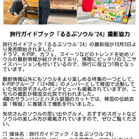
旅行ガイドブック「るるぶソウル'24」撮影協力
旅行ガイドブック「るるぶソウル'24」の最新版が10月5日よ
り発売開始されました。
ドラマ、K-POP、カフェ、スイーツなどのトレンドを始めソ
ウルの最新情報が紹介されており、携帯にピッタリのミニサ
イズバージョンも付いているので、旅行に役立つ1冊となっ
ています。
最新情報以外にもソウルをより楽しめる特集の一つとして、
K-POPグループ「IZ*ONE」のメンバーとして韓国で活動して
いた矢吹奈子さんのインタビューも掲載されていますが、こ
ちらの撮影が韓国文化院で行われました。
4階のサランバンとハヌル庭園のカットでは、韓国の伝統衣
装「韓服」に着替えて撮影を行いました。
矢吹さんのソウルの思い出やグルメ、おすすめスポットなど
ソウルの楽しみ方が掲載されていますので、ぜひご覧くださ
い。
❐ 媒体名：旅行ガイドブック「るるぶソウル'24」