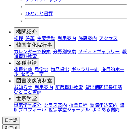
ひとこと書評
機関紹介
挨拶
沿革
主要活動
利用案内
施設案内
アクセス
韓国文化院行事
カレンダーで検索
分野別検索
メディアギャラリー
報
道資料検索
各種申請
後援名義
見学会
物品貸出
ギャラリーMI
多目的ホー
ル
セミナー室
図書映像資料室
お知らせ
利用案内
所蔵資料検索
貸出期間延長申請
ひとこと書評
世宗学堂
世宗学堂紹介
クラス案内
授業日程
受講申込案内
講
師プロフィール
世宗学堂ジャーナル
よくある質問
日本語
한국어