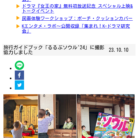
▶
ドラマ『女王の家』無料初放送記念 スペシャル上映&
トークイベント
▶
民画体験ワークショップ：ポーチ・クッションカバー
▶
Kエンタメ・ラボ～公開収録「集まれ！K-ドラマ研究
会」
旅行ガイドブック「るるぶソウル'24」に撮影
23.10.10
協力しました