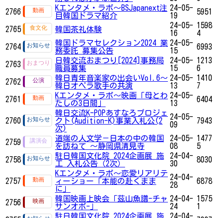
Kエンタメ・ラボ～BSJapanext注
24-05-
2766
5951
目韓国ドラマ紹介
19
24-05-
1598
2765
韓国茶礼体験
16
4
韓国ドラマセレクション2024 業
24-05-
2764
6993
務委託 募集公告
15
日韓交流おまつり[2024]事務局
24-05-
1213
2763
職員募集
15
6
韓日青年音楽家の出会いVol.6～
24-05-
1410
2762
韓日オペラ歌手の共演
13
7
Kエンタメ・ラボ～映画「母とわ
24-05-
2761
6404
たしの3日間」
13
韓日交流K-POPあすなろプロジェ
24-05-
2760
クト(Audition-K)事業入札公(2
7943
09
次)
道端の人文学－日本の中の韓国
24-05-
1477
2759
を訪ねて ～静岡県清見寺
08
5
駐日韓国文化院 2024企画展 施
24-04-
2758
8030
工 入札公告（2次）
30
Kエンタメ・ラボ～恋愛リアリテ
24-04-
2757
ィーショー「本能の赴くまま
6878
28
に」
韓国映画上映会「茲山魚譜-チャ
24-04-
1575
2756
サンオボ-」
24
1
駐日韓国文化院 2024企画展 施
24-04-