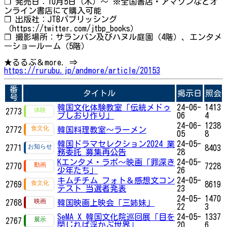
❐ 発売日：10月5日（木）～ ※全国書店・アマゾンなどオ
ンライン書店にて購入可能
❐ 出版社：JTBパブリッシング
（https://twitter.com/jtbp_books）
❐ 撮影場所：サランバン及びハヌル庭園（4階）、エンタメ
―ショールーム（5階）
★るるぶ＆more. ⇒
https://rurubu.jp/andmore/article/20153
番
タイトル
掲示日
照会
号
韓国文化体験教室「伝統メドゥ
24-06-
1413
2773
プしおり作り」
06
4
24-06-
1238
2772
韓国料理教室～ラーメン
05
8
韓国ドラマセレクション2024 業
24-05-
2771
8403
務委託 募集再公告
28
Kエンタメ・ラボ～映画「罪深き
24-05-
2770
7228
少年たち」
26
キムチチム フォト＆感想文コン
24-05-
2769
8619
テスト 当選者発表
23
24-05-
1470
2768
韓国映画上映会「三姉妹」
22
3
SeMA X 韓国文化院巡回展「目を
24-05-
1337
2767
閉じれば浮かぶ世界」
20
6