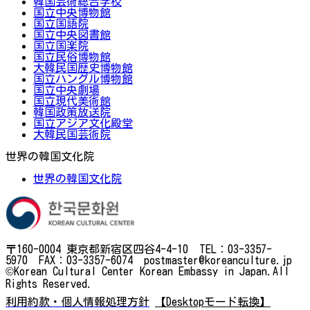
韓国芸術総合学校
国立中央博物館
国立国語院
国立中央図書館
国立国楽院
国立民俗博物館
大韓民国歴史博物館
国立ハングル博物館
国立中央劇場
国立現代美術館
韓国政策放送院
国立アジア文化殿堂
大韓民国芸術院
世界の韓国文化院
世界の韓国文化院
〒160-0004 東京都新宿区四谷4-4-10 TEL：03-3357-
5970 FAX：03-3357-6074 postmaster@koreanculture.jp
©Korean Cultural Center Korean Embassy in Japan.All
Rights Reserved.
利用約款・個人情報処理方針
【Desktopモード転換】